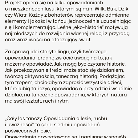
Projekt opiera się na kilku opowiadaniach
o mieszkańcach lasu, którymi są m.in. Wilk, Buk, Dzik
czy Wiatr. Każdy z bohaterów reprezentuje odmienne
elementy i jakości w tańcu, jednocześnie uzupełniając
się i komplementując. Leśne „eko-historie” motywują
najmłodszych do rozwijania własnej relacji z przyrodą
oraz wrażliwości na otaczający świat.
Za sprawą idei storytellingu, czyli twórczego
opowiadania, pragnę zwrócić uwagę na to, jak
możemy opowiadać. Jak mogą być czytane historie.
Jak przekazywanie treści może stać się działaniem,
twórczą aktywnością, taneczną historią. Podążając
tym tropem, chciałabym zaprosić wszystkie dzieci,
które lubią tańczyć, opowiadać o przyrodzie i wspólnie
działać, na taneczne opowiadania, w których natura
ma swój kształt, ruch i rytm.
„Cały las tańczy. Opowiadania o lesie, ruchu
i uważności” to seria siedmiu opowiadań
poświęconych lesie.
Opowiadania przygotowane są i napisane w sposób