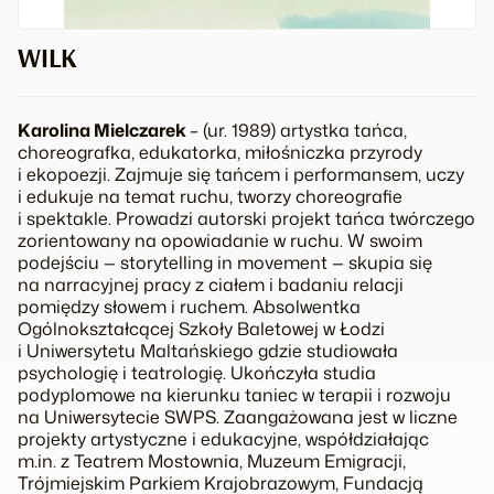
WILK
Karolina Mielczarek
– (ur. 1989) artystka tańca,
choreografka, edukatorka, miłośniczka przyrody
i ekopoezji. Zajmuje się tańcem i performansem, uczy
i edukuje na temat ruchu, tworzy choreografie
i spektakle. Prowadzi autorski projekt tańca twórczego
zorientowany na opowiadanie w ruchu. W swoim
podejściu —
storytelling in movement
— skupia się
na narracyjnej pracy z ciałem i badaniu relacji
pomiędzy słowem i ruchem. Absolwentka
Ogólnokształcącej Szkoły Baletowej w Łodzi
i Uniwersytetu Maltańskiego gdzie studiowała
psychologię i teatrologię. Ukończyła studia
podyplomowe na kierunku taniec w terapii i rozwoju
na Uniwersytecie SWPS. Zaangażowana jest w liczne
projekty artystyczne i edukacyjne, współdziałając
m.in. z Teatrem Mostownia, Muzeum Emigracji,
Trójmiejskim Parkiem Krajobrazowym, Fundacją