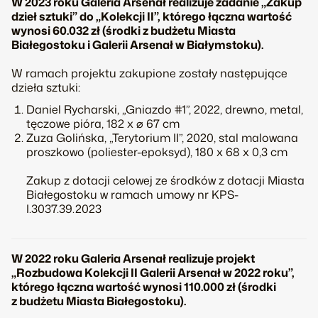
W 2023 roku Galeria Arsenał realizuje zadanie „Zakup
dzieł sztuki” do „Kolekcji II”, którego łączna wartość
wynosi 60.032 zł (środki z budżetu Miasta
Białegostoku i Galerii Arsenał w Białymstoku).
W ramach projektu zakupione zostały następujące
dzieła sztuki:
Daniel Rycharski, „Gniazdo #1”, 2022, drewno, metal,
tęczowe pióra, 182 x ⌀ 67 cm
Zuza Golińska, „Terytorium II”, 2020, stal malowana
proszkowo (poliester-epoksyd), 180 x 68 x 0,3 cm
Zakup z dotacji celowej ze środków z dotacji Miasta
Białegostoku w ramach umowy nr KPS-
I.3037.39.2023
W 2022 roku Galeria Arsenał realizuje projekt
„Rozbudowa Kolekcji II Galerii Arsenał w 2022 roku”,
którego łączna wartość wynosi 110.000 zł (środki
z budżetu Miasta Białegostoku).