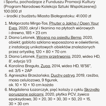
i Sportu, pochodzące z Funduszu Promocji Kultury
(Program Narodowa Kolekcja Sztuki Współczesnej):
100.000 zł
– środki z budżetu Miasta Białegostoku: 41.000 zł
Małgorzata Mirga-Tas,
Phuter o Jakha / Open Your
Eyes
, 2020, akryl i tkanina na płytach wiórowych
i drewno, 185 × 23 cm
Diana Lelonek,
Wiosna na osiedlu Bema
, 2020,
obiekt; gablota szklana wyposażona w oświetlenie,
z instalacją unikatowych obiektów znalezionych
przez artystkę, 120 × 80 × 70 cm
Diana Lelonek,
Formy przetrwania
, 2020, wideo HD,
8′, edycja 1/3
Karolina Breguła,
Zupa
, 2014, wideo HD, 18′56′′,
ed. 3/5 + 2AP
Agnieszka Brzeżańska,
Duchy ostryg
, 2019, rzeźba,
masa celulozowa, 9 figurek,
ok. 10 × 10 × 10 cm każda
Magdalena Łazarczyk, pięć kolaży z cyklu
Skrzydło
poruszane palcami
, 2020, płytka PCV, żywica
epoksydowa, 30 × 20, 30 × 30, 30 × 50, 20 × 15,
30 × 30 cm