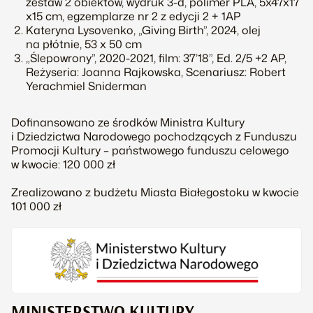
zestaw 2 obiektów, wydruk 3-d, polimer PLA, 5x47x17
x15 cm, egzemplarze nr 2 z edycji 2 + 1AP
Kateryna Lysovenko, „Giving Birth”, 2024, olej
na płótnie, 53 x 50 cm
„Ślepowrony”, 2020-2021, film: 37’18”, Ed. 2/5 +2 AP,
Reżyseria: Joanna Rajkowska, Scenariusz: Robert
Yerachmiel Sniderman
Dofinansowano ze środków Ministra Kultury
i Dziedzictwa Narodowego pochodzących z Funduszu
Promocji Kultury – państwowego funduszu celowego
w kwocie: 120 000 zł
Zrealizowano z budżetu Miasta Białegostoku w kwocie
101 000 zł
MINISTERSTWO KULTURY