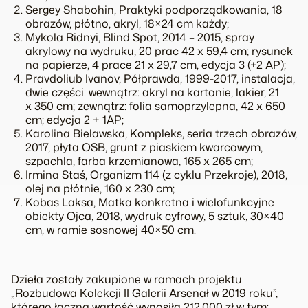
Sergey Shabohin, Praktyki podporządkowania, 18
obrazów, płótno, akryl, 18×24 cm każdy;
Mykola Ridnyi, Blind Spot, 2014 – 2015, spray
akrylowy na wydruku, 20 prac 42 x 59,4 cm; rysunek
na papierze, 4 prace 21 x 29,7 cm, edycja 3 (+2 AP);
Pravdoliub Ivanov, Półprawda, 1999-2017, instalacja,
dwie części: wewnątrz: akryl na kartonie, lakier, 21
x 350 cm; zewnątrz: folia samoprzylepna, 42 x 650
cm; edycja 2 + 1AP;
Karolina Bielawska, Kompleks, seria trzech obrazów,
2017, płyta OSB, grunt z piaskiem kwarcowym,
szpachla, farba krzemianowa, 165 x 265 cm;
Irmina Staś, Organizm 114 (z cyklu Przekroje), 2018,
olej na płótnie, 160 x 230 cm;
Kobas Laksa, Matka konkretna i wielofunkcyjne
obiekty Ojca, 2018, wydruk cyfrowy, 5 sztuk, 30×40
cm, w ramie sosnowej 40×50 cm.
Dzieła zostały zakupione w ramach projektu
„Rozbudowa Kolekcji II Galerii Arsenał w 2019 roku”,
którego łączna wartość wynosiła 212.000 zł w tym: