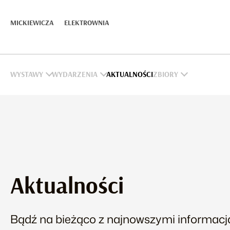
PLANOWANE
PLANOWANE
AUDIODESKRYPCJA
DLA MEDIÓW
PLANOWANE
MICKIEWICZA
ELEKTROWNIA
Wysz
ARCHIWUM
ARCHIWUM
POSŁUCHAJ KOLEKCJI
KONTAKT
ARCHIWUM
WYSTAWY
WYDARZENIA
AKTUALNOŚCI
ZBIORY
Aktualności
Bądź na bieżąco z najnowszymi informacja