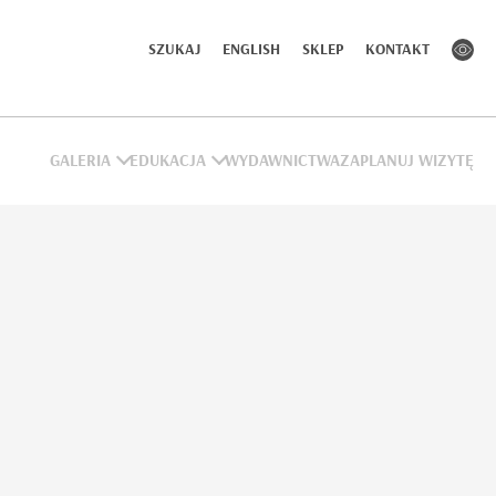
SZUKAJ
ENGLISH
SKLEP
KONTAKT
GALERIA
EDUKACJA
WYDAWNICTWA
ZAPLANUJ WIZYTĘ