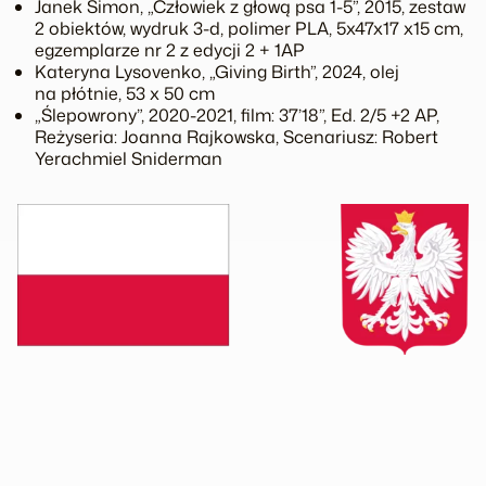
Janek Simon, „Człowiek z głową psa 1-5”, 2015, zestaw
2 obiektów, wydruk 3-d, polimer PLA, 5x47x17 x15 cm,
egzemplarze nr 2 z edycji 2 + 1AP
Kateryna Lysovenko, „Giving Birth”, 2024, olej
na płótnie, 53 x 50 cm
„Ślepowrony”, 2020-2021, film: 37’18”, Ed. 2/5 +2 AP,
Reżyseria: Joanna Rajkowska, Scenariusz: Robert
Yerachmiel Sniderman