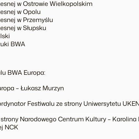
zesnej w Ostrowie Wielkopolskim
zesnej w Opolu
zesnej w Przemyślu
zesnej w Słupsku
olski
ztuki BWA
alu BWA Europa:
uropa – Łukasz Murzyn
ordynator Festiwalu ze strony Uniwersytetu UKEN
 strony Narodowego Centrum Kultury – Karolina
nej NCK