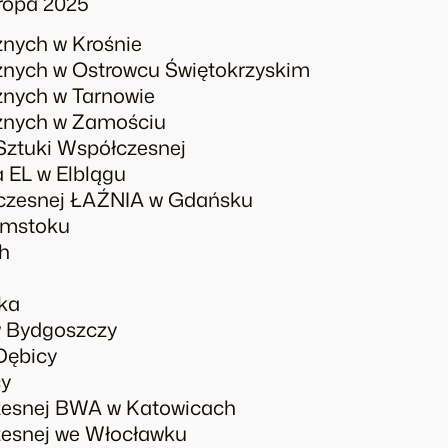
ropa 2025
znych w Krośnie
znych w Ostrowcu Świętokrzyskim
znych w Tarnowie
cznych w Zamościu
Sztuki Współczesnej
 EL w Elblągu
czesnej ŁAŹNIA w Gdańsku
łymstoku
h
ka
w Bydgoszczy
Dębicy
cy
czesnej BWA w Katowicach
zesnej we Włocławku