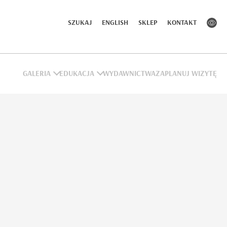
SZUKAJ
ENGLISH
SKLEP
KONTAKT
GALERIA
EDUKACJA
WYDAWNICTWA
ZAPLANUJ WIZYTĘ