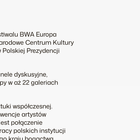
estiwalu BWA Europa
arodowe Centrum Kultury
Polskiej Prezydencji
nele dyskusyjne,
py w aż 22 galeriach
tuki współczesnej.
rwencje artystów
jest połączenie
acy polskich instytucji
łego kraju bogactwa