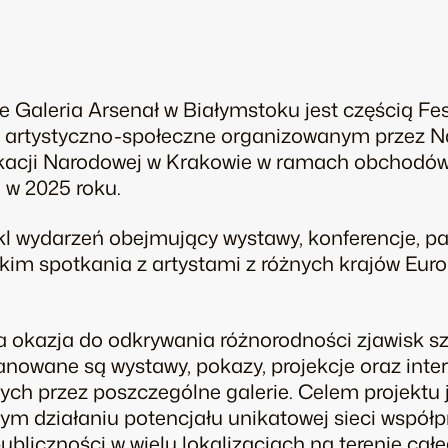
że Galeria Arsenał w Białymstoku jest częścią F
 artystyczno-społeczne
organizowanym przez N
ukacji Narodowej w Krakowie w ramach obchodów 
j w 2025 roku.
wydarzeń obejmujący wystawy, konferencje, pa
kim spotkania z artystami z różnych krajów Euro
a okazja do odkrywania różnorodności zjawisk sz
owane są wystawy, pokazy, projekcje oraz inte
ch przez poszczególne galerie. Celem projektu 
ym działaniu potencjału unikatowej sieci współpr
publiczności w wielu lokalizacjach na terenie ca