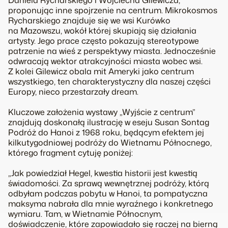
Daniela Rycharskiego i Wojciecha Gilewicza,
proponując inne spojrzenie na centrum. Mikrokosmos
Rycharskiego znajduje się we wsi Kurówko
na Mazowszu, wokół której skupiają się działania
artysty. Jego prace często pokazują stereotypowe
patrzenie na wieś z perspektywy miasta. Jednocześnie
odwracają wektor atrakcyjności miasta wobec wsi.
Z kolei Gilewicz obala mit Ameryki jako centrum
wszystkiego, ten charakterystyczny dla naszej części
Europy, nieco przestarzały
dream
.
Kluczowe założenia wystawy „Wyjście z centrum”
znajdują doskonałą ilustrację w eseju Susan Sontag
Podróż do Hanoi z 1968 roku, będącym efektem jej
kilkutygodniowej podróży do Wietnamu Północnego,
którego fragment cytuję poniżej:
„Jak powiedział Hegel, kwestia historii jest kwestią
świadomości. Za sprawą wewnętrznej podróży, którą
odbyłam podczas pobytu w Hanoi, ta pompatyczna
maksyma nabrała dla mnie wyraźnego i konkretnego
wymiaru. Tam, w Wietnamie Północnym,
doświadczenie, które zapowiadało się raczej na bierną