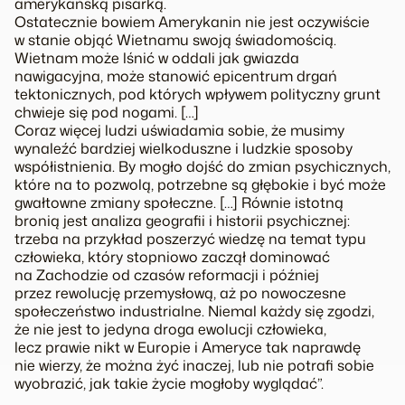
amerykańską pisarką.
Ostatecznie bowiem Amerykanin nie jest oczywiście
w stanie objąć Wietnamu swoją świadomością.
Wietnam może lśnić w oddali jak gwiazda
nawigacyjna, może stanowić epicentrum drgań
tektonicznych, pod których wpływem polityczny grunt
chwieje się pod nogami. […]
Coraz więcej ludzi uświadamia sobie, że musimy
wynaleźć bardziej wielkoduszne i ludzkie sposoby
współistnienia. By mogło dojść do zmian psychicznych,
które na to pozwolą, potrzebne są głębokie i być może
gwałtowne zmiany społeczne. […] Równie istotną
bronią jest analiza geografii i historii psychicznej:
trzeba na przykład poszerzyć wiedzę na temat typu
człowieka, który stopniowo zaczął dominować
na Zachodzie od czasów reformacji i później
przez rewolucję przemysłową, aż po nowoczesne
społeczeństwo industrialne. Niemal każdy się zgodzi,
że nie jest to jedyna droga ewolucji człowieka,
lecz prawie nikt w Europie i Ameryce tak naprawdę
nie wierzy, że można żyć inaczej, lub nie potrafi sobie
wyobrazić, jak takie życie mogłoby wyglądać”.