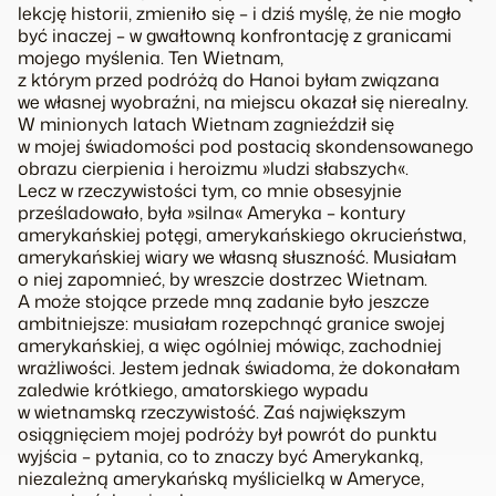
lekcję historii, zmieniło się – i dziś myślę, że nie mogło
być inaczej – w gwałtowną konfrontację z granicami
mojego myślenia. Ten Wietnam,
z którym przed podróżą do Hanoi byłam związana
we własnej wyobraźni, na miejscu okazał się nierealny.
W minionych latach Wietnam zagnieździł się
w mojej świadomości pod postacią skondensowanego
obrazu cierpienia i heroizmu »ludzi słabszych«.
Lecz w rzeczywistości tym, co mnie obsesyjnie
prześladowało, była »silna« Ameryka – kontury
amerykańskiej potęgi, amerykańskiego okrucieństwa,
amerykańskiej wiary we własną słuszność. Musiałam
o niej zapomnieć, by wreszcie dostrzec Wietnam.
A może stojące przede mną zadanie było jeszcze
ambitniejsze: musiałam rozepchnąć granice swojej
amerykańskiej, a więc ogólniej mówiąc, zachodniej
wrażliwości. Jestem jednak świadoma, że dokonałam
zaledwie krótkiego, amatorskiego wypadu
w wietnamską rzeczywistość. Zaś największym
osiągnięciem mojej podróży był powrót do punktu
wyjścia – pytania, co to znaczy być Amerykanką,
niezależną amerykańską myślicielką w Ameryce,