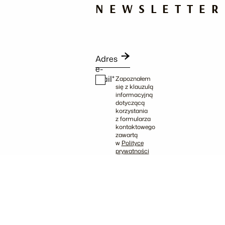
NEWSLETTER
Adres
e-
mail*
Zapoznałem
się z klauzulą
informacyjną
dotyczącą
korzystania
z formularza
kontaktowego
zawartą
w
Polityce
prywatności