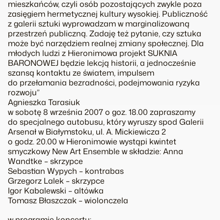
mieszkańców, czyli osób pozostających zwykle poza
zasięgiem hermetycznej kultury wysokiej. Publiczność
z galerii sztuki wyprowadzam w marginalizowaną
przestrzeń publiczną. Zadaję też pytanie, czy sztuka
może być narzędziem realnej zmiany społecznej. Dla
młodych ludzi z Hieronimowa projekt SUKNIA
BARONOWEJ będzie lekcją historii, a jednocześnie
szansą kontaktu ze światem, impulsem
do przełamania bezradności, podejmowania ryzyka
rozwoju”
Agnieszka Tarasiuk
w sobotę 8 września 2007 o goz. 18.00 zapraszamy
do specjalnego autobusu, który wyruszy spod Galerii
Arsenał w Białymstoku, ul. A. Mickiewicza 2
o godz. 20.00 w Hieronimowie wystąpi kwintet
smyczkowy New Art Ensemble w składzie: Anna
Wandtke – skrzypce
Sebastian Wypych – kontrabas
Grzegorz Lalek – skrzypce
Igor Kabalewski – altówka
Tomasz Błaszczak – wiolonczela
w programie koncertu: