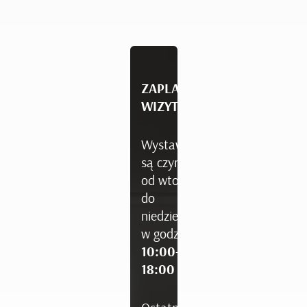
ZAPLANUJ
WIZYTĘ
Wystawy
są czynne
od wtorku
do
niedzieli
w godzinach
10:00-
18:00