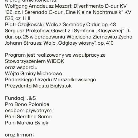
Wolfgang Amadeusz Mozart: Divertimento D-dur KV
136, cz. I Serenada G-dur „Eine Kleine Nachtmusik” KV
525, cz. I i II
Piotr Czajkowski: Walc z Serenady C-dur, op. 48
Sergiusz Prokofiew: Gawot z I Symfonii „Klasycznej” D-
dur, op. 25 w opracowaniu Wojciecha Ziemowita Zycha
Johann Strauss: Walc „Odgłosy wiosny”, op. 410
Program jest realizowany we wspułpracy ze
Stowarzyszeniem WIDOK
oraz wsparciu
Wójta Gminy Michałowo
Podlaskiego Urzędu Marszałkowskiego
Prezydenta Miasta Białystok
Fundacji J&S
Pro Bono Poloniae
osobom prywatnym:
Pani Serafina Sama
Pani Marcia Bylicki
oraz firmom: