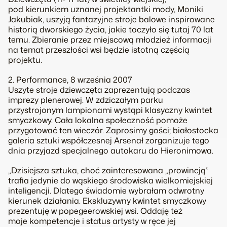
pod kierunkiem uznanej projektantki mody, Moniki
Jakubiak, uszyją fantazyjne stroje balowe inspirowane
historią dworskiego życia, jakie toczyło się tutaj 70 lat
temu. Zbieranie przez miejscową młodzież informacji
na temat przeszłości wsi będzie istotną częścią
projektu.
2. Performance, 8 września 2007
Uszyte stroje dziewczęta zaprezentują podczas
imprezy plenerowej. W zdziczałym parku
przystrojonym lampionami wystąpi klasyczny kwintet
smyczkowy. Cała lokalna społeczność pomoże
przygotować ten wieczór. Zaprosimy gości; białostocka
galeria sztuki współczesnej Arsenał zorganizuje tego
dnia przyjazd specjalnego autokaru do Hieronimowa.
„Dzisiejsza sztuka, choć zainteresowana „prowincją”
trafia jedynie do wąskiego środowiska wielkomiejskiej
inteligencji. Dlatego świadomie wybrałam odwrotny
kierunek działania. Ekskluzywny kwintet smyczkowy
prezentuję w popegeerowskiej wsi. Oddaję też
moje kompetencje i status artysty w ręce jej