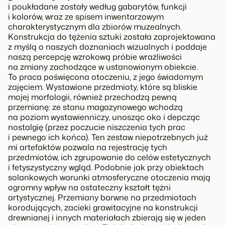
i poukładane zostały według gabarytów, funkcji
i kolorów, wraz ze spisem inwentarzowym
charakterystycznym dla zbiorów muzealnych.
Konstrukcja do
tężenia sztuki
została zaprojektowana
z myślą o naszych doznaniach wizualnych i poddaje
naszą percepcję wzrokową próbie wrażliwości
na zmiany zachodzące w ustanowionym obiekcie.
To praca poświęcona otoczeniu, z jego świadomym
zajęciem. Wystawione przedmioty, które są bliskie
mojej
morfologii
, również przechodzą pewną
przemianę: ze stanu magazynowego wchodzą
na poziom wystawienniczy, unosząc oko i depcząc
nostalgię (przez poczucie niszczenia tych prac
i pewnego ich końca). Ten zestaw niepotrzebnych już
mi artefaktów pozwala na rejestrację tych
przedmiotów, ich zgrupowanie do celów estetycznych
i fetyszystyczny wgląd. Podobnie jak przy obiektach
solankowych warunki atmosferyczne otoczenia mają
ogromny wpływ na ostateczny kształt tężni
artystycznej. Przemiany barwne na przedmiotach
korodujących, zacieki grawitacyjne na konstrukcji
drewnianej i innych materiałach zbierają się w jeden