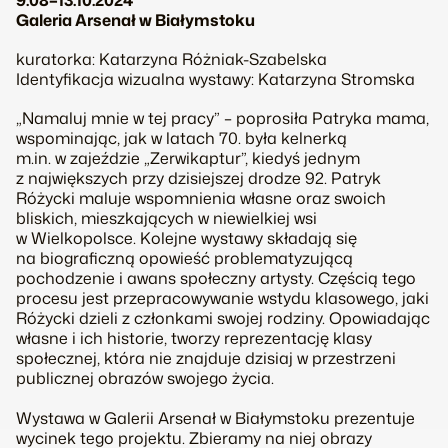
9.08–13.10.2024
Galeria Arsenał w Białymstoku
kuratorka: Katarzyna Różniak-Szabelska
Identyfikacja wizualna wystawy: Katarzyna Stromska
„Namaluj mnie w tej pracy” – poprosiła Patryka mama,
wspominając, jak w latach 70. była kelnerką
m.in. w zajeździe „Zerwikaptur”, kiedyś jednym
z największych przy dzisiejszej drodze 92. Patryk
Różycki maluje wspomnienia własne oraz swoich
bliskich, mieszkających w niewielkiej wsi
w Wielkopolsce. Kolejne wystawy składają się
na biograficzną opowieść problematyzującą
pochodzenie i awans społeczny artysty. Częścią tego
procesu jest przepracowywanie wstydu klasowego, jaki
Różycki dzieli z członkami swojej rodziny. Opowiadając
własne i ich historie, tworzy reprezentację klasy
społecznej, która nie znajduje dzisiaj w przestrzeni
publicznej obrazów swojego życia.
Wystawa w Galerii Arsenał w Białymstoku prezentuje
wycinek tego projektu. Zbieramy na niej obrazy