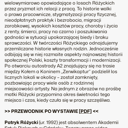
wielowymiarowo opowiadające o losach Różyckich
przez pryzmat ich relacji z pracą. To historie walki
o prawa pracownicze, stygmatyzacji pracy fizycznej,
nieodpłatnych praktyk i bezrobocia, migracji
zarobkowej, wysokich kosztów pracy, choroby i życia
z renty, śmierci, pracy na czarno i poszukiwania
godności w sytuacji upokarzającej biedy i braku
sprawczości. W twórczości Różyckiego odnajdujemy
przemilczane historie własnych rodzin. Jednocześnie
odbijają się w niej rozmaite aspekty najnowszej historii
społecznej Polski, koszty transformacji i modernizacji.
Po otwarciu autostrady A2 znajdujący się na trasie
między Kołem a Koninem „Zerwikaptur” podzielił los
licznych lokali w okolicy – został zamknięty,
pozbawiając pracy wiele osób z rodzinnej
miejscowości artysty. Na jednym z obrazów na prośbę
matki Różycki przypomina okres świetności tego
miejsca i czas, kiedy czuła się w pracy szczęśliwa.
>> PRZEWODNIK PO WYSTAWIE [
PDF
]
<<
Patryk Różycki
(ur. 1992) jest absolwentem Akademii
Sztuk Pięknych w Gdańsku. Tworzy prace wideo,