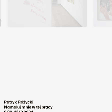
zmęczony”
ele
2024, olej na płótnie, 50 x 40 cm, fot. Grzegorz
2024, ole
Dąbrowski
Patryk Różycki
Namaluj mnie w tej pracy