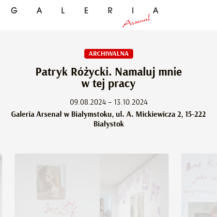
ARCHIWALNA
Patryk Różycki. Namaluj mnie
w tej pracy
09.08.2024 – 13.10.2024
Galeria Arsenał w Białymstoku, ul. A. Mickiewicza 2, 15-222
Białystok
Patryk Różycki, “Jestem już tym strasznie
Patryk Ró