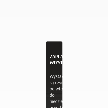
ZAPLANUJ
WIZYTĘ
Wystawy
są czynne
od wtorku
do
niedzieli
w godzinach