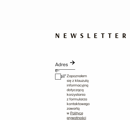
NEWSLETTER
Adres
e-
mail*
Zapoznałem
się z klauzulą
informacyjną
dotyczącą
korzystania
z formularza
kontaktowego
zawartą
w
Polityce
prywatności