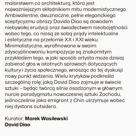
malarstwem co architekturą, która jest
najważniejszym składnikiem mitu modernistycznego.
Ambiwalentne, dwuznaczne, pełne eleganckiego
sceptycyzmu obrazy Davida Diao są dowodem
niebywałej erudycji oraz świadectwem nieobojętności
wobec tego, co niosą ze sobą prądy intelektualne
i estetyczne na przełomie XX i XXI wieku.
Minimalistyczne, wyrafinowane w swoim
zdyscyplinowaniu kompozycje są znakomitym
przykładem tego, w jaki sposób artysta może dzisiaj
zabierać głos w istotnych sprawach dotyczących
kultury i życia społecznego, wnosząc do tej dyskusji
nowy punkt widzenia. Wielu krytyków podkreśla
szczególną rolę, jaką David Diao zajmuje w świecie
sztuki – będąc twórcą silnie osadzonym w głównym
nurcie paradygmatu nowoczesnej sztuki Zachodu,
jednocześnie jako emigrant z Chin utrzymuje wobec
niej dystans outsidera.
Kurator:
Marek Wasilewski
David Diao