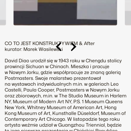
CO TO JEST KONSTRUKTYWIZM & After
kurator: Marek Wasilewski
David Diao urodził się w 1943 roku w Chengdu stolicy
prowincji Sichuan w Chinach. Mieszka i pracuje
w Nowym Jorku, gdzie współpracuje ze znaną galerią
Postmasters. Swoje malarstwo prezentował
na wystawach indywidualnych m.in. w galeriach Leo
Castelli, Paula Cooper, Postmasters w Nowym Jorku
oraz zbiorowych, m.in. w The Studio Museum in Harlem
NY, Museum of Modern Art NY, P.S. 1 Museum Queens
New York, Whitney Museum of American Art, Hong
Kong Museum of Art, Kunsthalle Düseldorf, Museum of
Contemporary Art Chicago. W listopadzie tego roku
artysta weźmie udział w Guangzhou Triennial, będzie
to jego pierwsza prezentacja w Chińskiej Republice