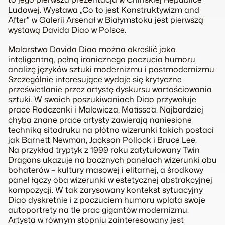
Ludowej. Wystawa „Co to jest Konstruktywizm and
After” w Galerii Arsenał w Białymstoku jest pierwszą
wystawą Davida Diao w Polsce.
Malarstwo Davida Diao można określić jako
inteligentną, pełną ironicznego poczucia humoru
analizę języków sztuki modernizmu i postmodernizmu.
Szczególnie interesujące wydaje się krytyczne
prześwietlanie przez artystę dyskursu wartościowania
sztuki. W swoich poszukiwaniach Diao przywołuje
prace Rodczenki i Malewicza, Matisse’a. Najbardziej
chyba znane prace artysty zawierają naniesione
techniką sitodruku na płótno wizerunki takich postaci
jak Barnett Newman, Jackson Pollock i Bruce Lee.
Na przykład tryptyk z 1999 roku zatytułowany Twin
Dragons ukazuje na bocznych panelach wizerunki obu
bohaterów – kultury masowej i elitarnej, a środkowy
panel łączy oba wizerunki w estetycznej abstrakcyjnej
kompozycji. W tak zarysowany kontekst sytuacyjny
Diao dyskretnie i z poczuciem humoru wplata swoje
autoportrety na tle prac gigantów modernizmu.
Artysta w równym stopniu zainteresowany jest