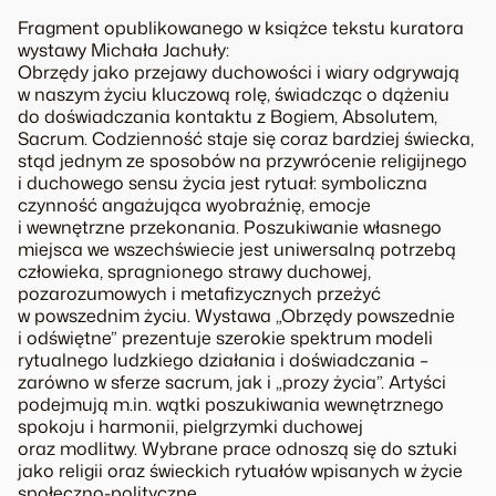
Fragment opublikowanego w książce tekstu kuratora
wystawy Michała Jachuły:
Obrzędy jako przejawy duchowości i wiary odgrywają
w naszym życiu kluczową rolę, świadcząc o dążeniu
do doświadczania kontaktu z Bogiem, Absolutem,
Sacrum. Codzienność staje się coraz bardziej świecka,
stąd jednym ze sposobów na przywrócenie religijnego
i duchowego sensu życia jest rytuał: symboliczna
czynność angażująca wyobraźnię, emocje
i wewnętrzne przekonania. Poszukiwanie własnego
miejsca we wszechświecie jest uniwersalną potrzebą
człowieka, spragnionego strawy duchowej,
pozarozumowych i metafizycznych przeżyć
w powszednim życiu. Wystawa „Obrzędy powszednie
i odświętne” prezentuje szerokie spektrum modeli
rytualnego ludzkiego działania i doświadczania –
zarówno w sferze sacrum, jak i „prozy życia”. Artyści
podejmują m.in. wątki poszukiwania wewnętrznego
spokoju i harmonii, pielgrzymki duchowej
oraz modlitwy. Wybrane prace odnoszą się do sztuki
jako religii oraz świeckich rytuałów wpisanych w życie
społeczno-polityczne.