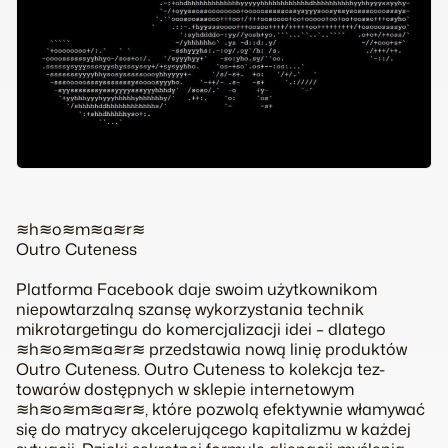
≋h≋o≋m≋a≋r≋
Outro Cuteness
Platforma Facebook daje swoim użytkownikom
niepowtarzalną szansę wykorzystania technik
mikrotargetingu do komercjalizacji idei – dlatego
≋h≋o≋m≋a≋r≋ przedstawia nową linię produktów
Outro Cuteness. Outro Cuteness to kolekcja tez-
towarów dostępnych w sklepie internetowym
≋h≋o≋m≋a≋r≋, które pozwolą efektywnie włamywać
się do matrycy akcelerującego kapitalizmu w każdej