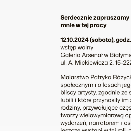
Serdecznie zapraszamy 
mnie w tej pracy
.
12.10.2024 (sobota), godz.
wstęp wolny
Galeria Arsenał w Białym
ul. A. Mickiewicza 2, 15-22
Malarstwo Patryka Różyck
społecznym i o losach jeg
bliscy artysty, zgodnie z
lubili i które przynosiły 
rodziny, przywołujące czę
tworzy wielowymiarową opo
wydarzeń, narratorem i o
jeszcze wystąpi w tej roli