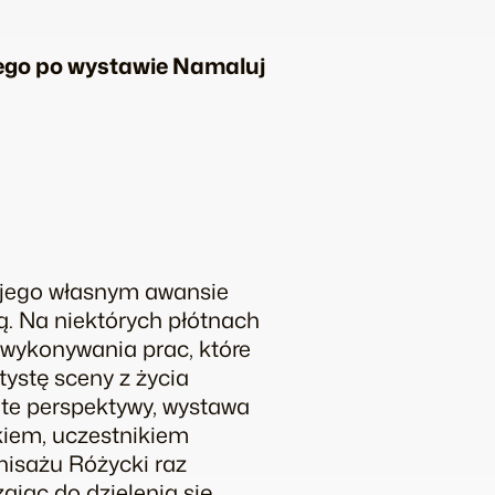
ego po wystawie
Namaluj
o jego własnym awansie
ą. Na niektórych płótnach
s wykonywania prac, które
rtystę sceny z życia
 te perspektywy, wystawa
kiem, uczestnikiem
nisażu Różycki raz
zając do dzielenia się