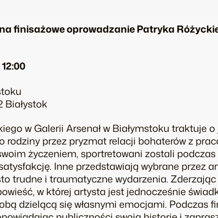
na finisażowe oprowadzanie Patryka Różycki
 12:00
stoku
2 Białystok
iego w Galerii Arsenał w Białymstoku traktuje 
o rodziny przez pryzmat relacji bohaterów z prac
e swoim życzeniem, sportretowani zostali podcza
im satysfakcję. Inne przedstawiają wybrane przez a
sto trudne i traumatyczne wydarzenia. Zderzając
wieść, w której artysta jest jednocześnie świad
sobą dzielącą się własnymi emocjami. Podczas fi
, opowiadając publiczności swoją historię i zapras