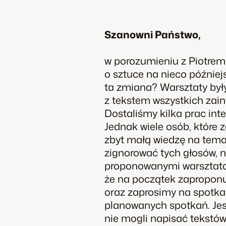
Szanowni Państwo,
w porozumieniu z Piotrem
o sztuce na nieco później
ta zmiana? Warsztaty był
z tekstem wszystkich zai
Dostaliśmy kilka prac int
Jednak wiele osób, które 
zbyt małą wiedzę na temat
zignorować tych głosów, n
proponowanymi warsztata
że na początek zaproponu
oraz zaprosimy na spotkan
planowanych spotkań. Jest
nie mogli napisać tekstó