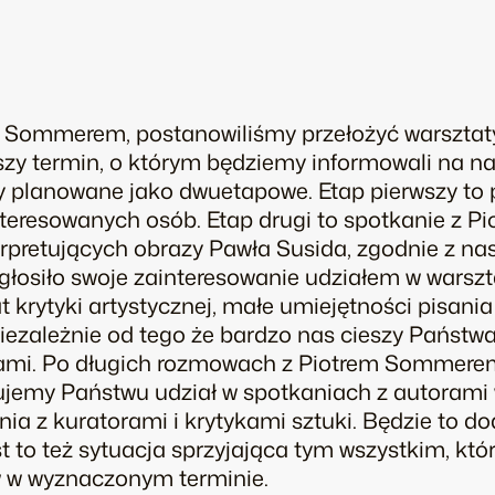
 Sommerem, postanowiliśmy przełożyć warsztaty
szy termin, o którym będziemy informowali na na
y planowane jako dwuetapowe. Etap pierwszy to
nteresowanych osób. Etap drugi to spotkanie z 
erpretujących obrazy Pawła Susida, zgodnie z n
zgłosiło swoje zainteresowanie udziałem w warsz
 krytyki artystycznej, małe umiejętności pisani
iezależnie od tego że bardzo nas cieszy Państw
mi. Po długich rozmowach z Piotrem Sommerem
jemy Państwu udział w spotkaniach z autorami w
ia z kuratorami i krytykami sztuki. Będzie to 
 to też sytuacja sprzyjająca tym wszystkim, któr
w w wyznaczonym terminie.