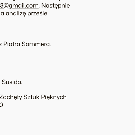
23@gmail.com
. Następnie
a analizę prześle
ez Piotra Sommera.
 Susida.
a Zachęty Sztuk Pięknych
00