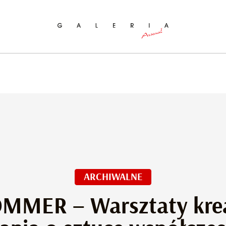
ukaj na stronie
ARCHIWALNE
OMMER – Warsztaty kre