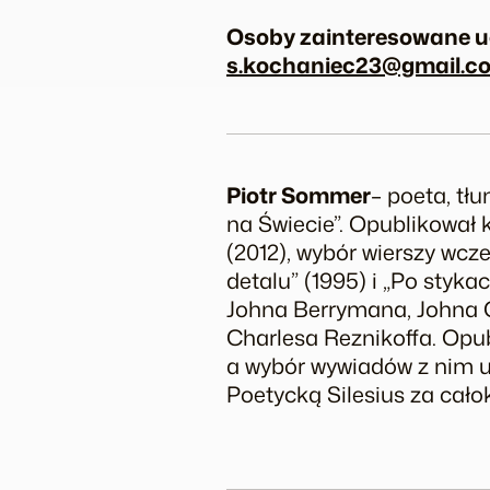
Osoby zainteresowane uc
s.kochaniec23@gmail.c
Piotr Sommer
– poeta, tłu
na Świecie”. Opublikował k
(2012), wybór wierszy wcz
detalu” (1995) i „Po styka
Johna Berrymana, Johna C
Charlesa Reznikoffa. Opub
a wybór wywiadów z nim uk
Poetycką Silesius za całok