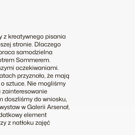
 z kreatywnego pisania
szej stronie. Dlaczego
 praca samodzielna
Piotrem Sommerem.
aszymi oczekiwaniami.
tatach przyznało, że mają
a o sztuce. Nie mogliśmy
a zainteresowanie
 doszliśmy do wniosku,
ystaw w Galerii Arsenał,
dodatkowy element
zy z natłoku zajęć