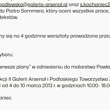
godlewska@galeria-arsenal.pl
oraz
s.kochaniec
do Piotra Sommera, który oceni wszystkie prace, 
tekstów.
my się na 4 godzinne warsztaty prowadzone prz
yboru:
pierwsze plany” w odniesieniu do malarstwa Pawła
kcji II Galerii Arsenał i Podlaskiego Towarzystw
 od 4 do 10 marca 2013 r. w godzinach 10.00- 18.
aniec