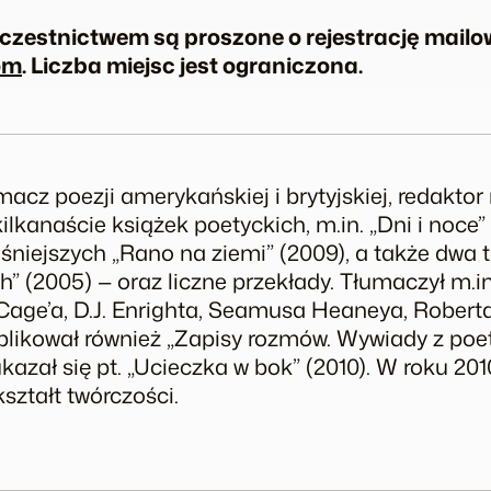
zestnictwem są proszone o rejestrację mail
om
. Liczba miejsc jest ograniczona.
macz poezji amerykańskiej i brytyjskiej, redaktor
ilkanaście książek poetyckich, m.in. „Dni i noce” 
eśniejszych „Rano na ziemi” (2009), a także dwa
ch” (2005) — oraz liczne przekłady. Tłumaczył m.i
age’a, D.J. Enrighta, Seamusa Heaneya, Roberta
likował również „Zapisy rozmów. Wywiady z poeta
azał się pt. „Ucieczka w bok” (2010). W roku 20
ształt twórczości.