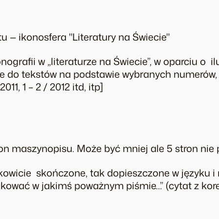
tu — ikonosfera "Literatury na Świecie"
ografii w „literaturze na Świecie”, w oparciu o 
je do tekstów na podstawie wybranych numerów, np.
2011, 1 – 2 / 2012 itd, itp]
ron maszynopisu. Może być mniej ale 5 stron nie
łkowicie skończone, tak dopieszczone w języku i
ukować w jakimś poważnym piśmie…” (cytat z kor