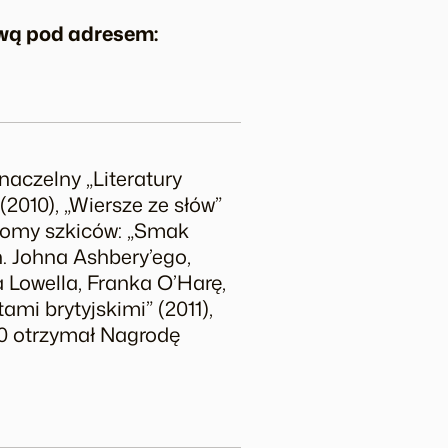
ową pod adresem:
 naczelny „Literatury
(2010), „Wiersze ze słów”
 tomy szkiców: „Smak
n. Johna Ashbery’ego,
 Lowella, Franka O’Harę,
mi brytyjskimi” (2011),
10 otrzymał Nagrodę