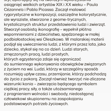
osiągnięć wielkich artystów XIX i XX wieku – Paula
Cézanne’a i Pabla Picassa. Zaczął malować
rygorystyczne w kompozycji, oszczędne kolorystycznie,
ale wyraziste, stworzone z geome-trycznych,
krystalicznych struktur przedstawienia ludzi i zwierząt.
Stworzył osobistą ikonografię – wypełnił płótna
wspomnieniami z dzieciństwa, spędzonego w małej
podbiałostockiej wsi Oleszkowo. W malarskiej materii
podjął się uwiecznienia ludzi, z którymi przez lata, jako
dziecko, stykał się na co dzień. Ludzi starych,
zmęczonych pracą, ludzi prostych,
których egzystencja zdaje się ograniczać
do sumiennego wykonywania obowiązków związanych
z życiem na wsi. Ludzi, którzy w szczególny sposób
rozumieją upływ czasu, przemijanie, którzy podchodzą
do życia z pokorą. Zaczął również tworzyć nie-zliczone
wizerunki konia – zwierzęcia będącego symbolem
ciężkiej pracy, siły, a także utożsamianego
z pragnieniem wolności i swobody, niedostępnej
człowiekowi skupionemu na zaspokajaniu
podstawowych potrzeb życiowych.