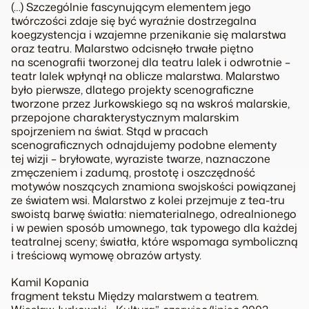
(…) Szczególnie fascynującym elementem jego
twórczości zdaje się być wyraźnie dostrzegalna
koegzystencja i wzajemne przenikanie się malarstwa
oraz teatru. Malarstwo odcisnęło trwałe piętno
na scenografii tworzonej dla teatru lalek i odwrotnie –
teatr lalek wpłynął na oblicze malarstwa. Malarstwo
było pierwsze, dlatego projekty scenograficzne
tworzone przez Jurkowskiego są na wskroś malarskie,
przepojone charakterystycznym malarskim
spojrzeniem na świat. Stąd w pracach
scenograficznych odnajdujemy podobne elementy
tej wizji – bryłowate, wyraziste twarze, naznaczone
zmęczeniem i zadumą, prostotę i oszczędność
motywów noszących znamiona swojskości powiązanej
ze światem wsi. Malarstwo z kolei przejmuje z tea-tru
swoistą barwę światła: niematerialnego, odrealnionego
i w pewien sposób umownego, tak typowego dla każdej
teatralnej sceny; światła, które wspomaga symboliczną
i treściową wymowę obrazów artysty.
Kamil Kopania
fragment tekstu Między malarstwem a teatrem.