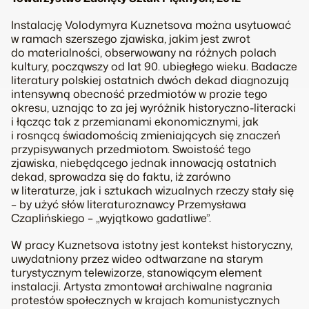
Instalację Volodymyra Kuznetsova można usytuować
w ramach szerszego zjawiska, jakim jest zwrot
do materialności, obserwowany na różnych polach
kultury, począwszy od lat 90. ubiegłego wieku. Badacze
literatury polskiej ostatnich dwóch dekad diagnozują
intensywną obecność przedmiotów w prozie tego
okresu, uznając to za jej wyróżnik historyczno-literacki
i łącząc tak z przemianami ekonomicznymi, jak
i rosnącą świadomością zmieniających się znaczeń
przypisywanych przedmiotom. Swoistość tego
zjawiska, niebędącego jednak innowacją ostatnich
dekad, sprowadza się do faktu, iż zarówno
w literaturze, jak i sztukach wizualnych rzeczy stały się
– by użyć słów literaturoznawcy Przemysława
Czaplińskiego – „wyjątkowo gadatliwe”.
W pracy Kuznetsova istotny jest kontekst historyczny,
uwydatniony przez wideo odtwarzane na starym
turystycznym telewizorze, stanowiącym element
instalacji. Artysta zmontował archiwalne nagrania
protestów społecznych w krajach komunistycznych