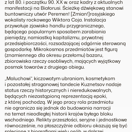
z lat 80. i początku 90. XX w. oraz kadry z aktualnych
manifestacji na Białorusi. Ścieżkę dźwiękową stanowi
buntowniczy utwór
Peremen!
[
Zmian!
]rosyjskiego
wokalisty rockowego Wiktora Coja. Instalacja
przywołuje zjawisko handlu przygranicznego,
będącego popularnym sposobem zarabiania
pieniędzy, namiastką kapitalizmu, prywatnej
przedsiębiorczości, rozsadzającej odgórnie sterowaną
gospodarkę. Mikrokosmos przedmiotów jest figurą
(znamiennego dla okresu przełomu) bazaru,
zbiorowiska rzeczy osobliwych, mających wyjątkowy
posmak towarów z drugiego obiegu.
„Maluchowi”, kiczowatym ubraniom, kosmetykom
i pozostałej straganowej tandecie Kuznetsov nadaje
status rzeczy historycznych i nieredukowalnych,
będących niezastąpioną reprezentacją epoki,
z której pochodzą. W jego pracy rola przedmiotu
nie ogranicza się jednak do budowania narracji
na temat nieodległej historii krajów byłego bloku
wschodniego. Relikty przeszłości, seryjne i jednostkowe
równocześnie, na płaszczyźnie odbioru okazują się być
splecione z biografiami wielu osób, w dalszej