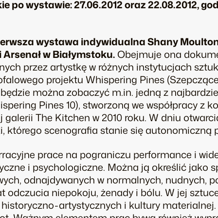
po wystawie: 27.06.2012 oraz 22.08.2012, godz.
pierwsza wystawa indywidualna Shany Moulton
i Arsenał w Białymstoku.
Obejmuje ona dokume
ch przez artystkę w różnych instytucjach sztuk
gofalowego projektu
Whispering Pines
(
Szepczące
 będzie można zobaczyć m.in. jedną z najbardzi
spering Pines 10
), stworzoną we współpracy z 
j galerii The Kitchen w 2010 roku. W dniu otwarc
, którego scenografia stanie się autonomiczną 
racyjne prace na pograniczu performance i wideo
dyczne i psychologiczne. Można ją określić jako 
liwych, odnajdywanych w normalnych, nudnych, 
t odczucia niepokoju, żenady i bólu. W jej sztu
istoryczno-artystycznych i kultury materialnej. I
iot. Ważnym elementem prac bywa również wy