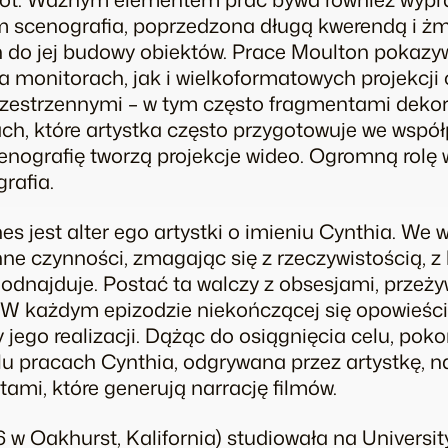
m scenografia, poprzedzona długą kwerendą i
 do jej budowy obiektów. Prace Moulton pokazy
 monitorach, jak i wielkoformatowych projekcji 
rzestrzennymi – w tym często fragmentami dekora
ach, które artystka często przygotowuje we wsp
cenografię tworzą projekcje wideo. Ogromną rol
rafia.
nes
jest
alter ego
artystki o imieniu Cynthia. We 
ne czynności, zmagając się z rzeczywistością, z k
ię odnajduje. Postać ta walczy z obsesjami, prze
. W każdym epizodzie niekończącej się opowieśc
jego realizacji. Dążąc do osiągnięcia celu, poko
elu pracach Cynthia, odgrywana przez artystkę, 
tami, które generują narrację filmów.
76 w Oakhurst, Kalifornia) studiowała na Universit