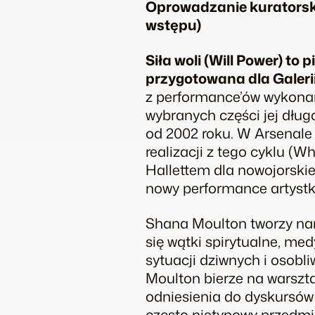
Oprowadzanie kuratorskie 
wstępu)
Siła woli
(
Will Power
) to 
przygotowana dla Galeri
z performance’ów wykonany
wybranych części jej dłu
od 2002 roku. W Arsenale
realizacji z tego cyklu (
Whi
Hallettem dla nowojorskie
nowy performance artystki
Shana Moulton tworzy nar
się wątki spirytualne, me
sytuacji dziwnych i osob
Moulton bierze na warszta
odniesienia do dyskursów h
często nietypowy przedm