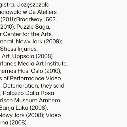
gistra. Uczęszczała
diowała w De Ateliers
 (2011);Broadway 1602,
(2010);
Puzzle Saga
,
 Center for the Arts,
eral, Nowy Jork (2009);
Stress Injuries
,
Art, Uppsala (2008).
rlands Media Art Institute,
nernes Hus, Oslo (2010);
s of Performance Video
);
Deterioration, they said,
t
, Palazzo Dalla Rosa
torisch Museum Arnhem,
Banja Luka (2008);
Nowy Jork (2008);
Video
rna (2008).