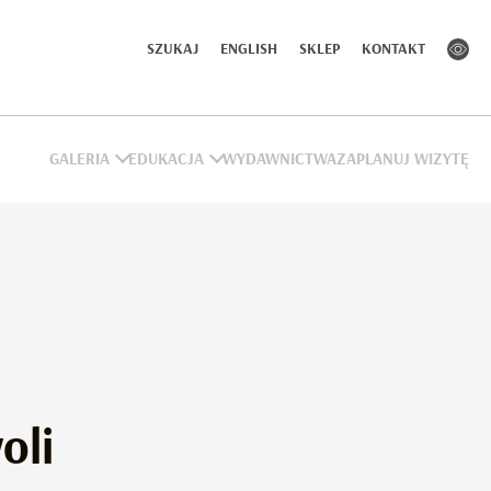
SZUKAJ
ENGLISH
SKLEP
KONTAKT
GALERIA
EDUKACJA
WYDAWNICTWA
ZAPLANUJ WIZYTĘ
oli