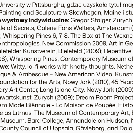
niversity w Pittsburghu, gdzie uzyskała tytuł ma
ainting and Sculpture w Skowhegan, Maine i stu
 wystawy indywidualne:
Gregor Staiger, Zurych
le of Secrets
, Galerie Fons Welters, Amsterdam 
);
Whispering Pines 6, 7, 8
, The Box at The Wexner
 Anthropologies
, New Commission 2009, Art in Gen
elefelder Kunstverein, Bielefeld (2009);
Repetitive 
08);
Whispering Pines
, Contemporary Museum of 
we:
Witty, lo-fi works with knotty thoughts
, Nethe
sque & Arabesque – New American Video
, Kunst
Foundation for the Arts, Nowy Jork (2010);
45 Year
ary Art Center, Long Island City, Nowy Jork (2009
wartskunst, Zurych (2009);
Dream Room Projec
nhem Mode Biënnale – La Maison de Poupée, His
e as Litmus
, The Museum of Contemporary Art, 
l Museum, Bard College, Annandale on Hudson, 
 County Council of Uppsala, Gävleborg, and Dala