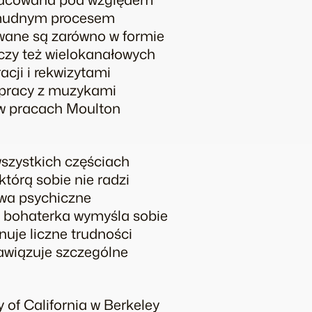
 żmudnym procesem
wane są zarówno w formie
czy też wielokanałowych
cji i rekwizytami
ółpracy z muzykami
ę w pracach Moulton
wszystkich częściach
tórą sobie nie radzi
żywa psychiczne
i bohaterka wymyśla sobie
nuje liczne trudności
nawiązuje szczególne
y of California w Berkeley