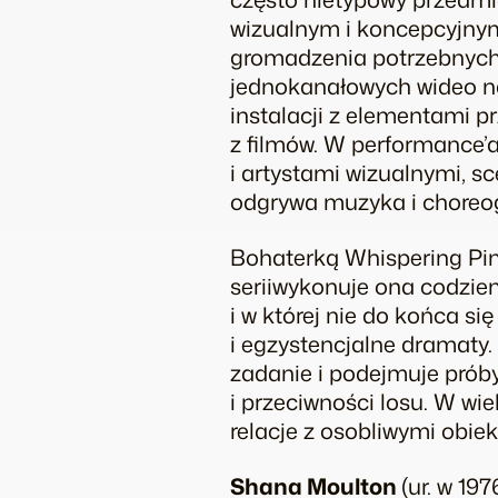
wizualnym i koncepcyjny
gromadzenia potrzebnych
jednokanałowych wideo na
instalacji z elementami p
z filmów. W performance’
i artystami wizualnymi, s
odgrywa muzyka i choreog
Bohaterką
Whispering Pi
seriiwykonuje ona codzien
i w której nie do końca s
i egzystencjalne dramaty
zadanie i podejmuje próby 
i przeciwności losu. W wi
relacje z osobliwymi obiek
Shana Moulton
(ur. w 19