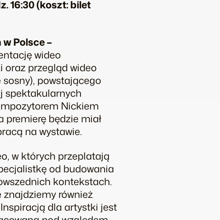
 16:30 (koszt: bilet
 w Polsce –
ntację wideo
i oraz przegląd wideo
 sosny
), powstającego
ej spektakularnych
kompozytorem Nickiem
ia premierę będzie miał
pracą na wystawie.
, w których przeplatają
specjalistkę od budowania
powszednich kontekstach.
ce znajdziemy również
nspiracją dla artystki jest
pracowana pod względem