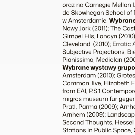
oraz na Carnegie Mellon U
do Skowhegan School of P
w Amsterdamie.
Wybrane
Nowy Jork (2011);
The Cast
Gimpel Fils, Londyn (2010
Cleveland, (2010);
Erratic
Subjective Projections
, Bi
Pianissimo, Mediolan (20
Wybrane wystawy grupo
Amsterdam (2010);
Grote
Common Jive
, Elizabeth 
from EAI
, P.S.1 Contempor
migros museum für gegen
Prati, Parma (2009); Ar
Arnhem (2009);
Landscap
Second Thoughts
, Hesse
Stations in Public Space
,