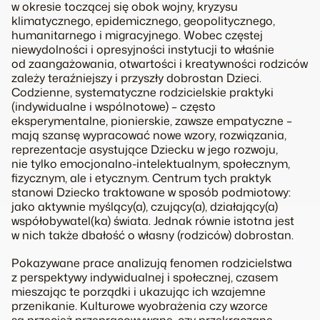
w okresie toczącej się obok wojny, kryzysu
klimatycznego, epidemicznego, geopolitycznego,
humanitarnego i migracyjnego. Wobec częstej
niewydolności i opresyjności instytucji to właśnie
od zaangażowania, otwartości i kreatywności rodziców
zależy teraźniejszy i przyszły dobrostan Dzieci.
Codzienne, systematyczne rodzicielskie praktyki
(indywidualne i wspólnotowe) – często
eksperymentalne, pionierskie, zawsze empatyczne –
mają szansę wypracować nowe wzory, rozwiązania,
reprezentacje asystujące Dziecku w jego rozwoju,
nie tylko emocjonalno-intelektualnym, społecznym,
fizycznym, ale i etycznym. Centrum tych praktyk
stanowi Dziecko traktowane w sposób podmiotowy:
jako aktywnie myślący(a), czujący(a), działający(a)
współobywatel(ka) świata. Jednak równie istotna jest
w nich także dbałość o własny (rodziców) dobrostan.
Pokazywane prace analizują fenomen rodzicielstwa
z perspektywy indywidualnej i społecznej, czasem
mieszając te porządki i ukazując ich wzajemne
przenikanie. Kulturowe wyobrażenia czy wzorce
są przecież przepracowywane, czy przekraczane