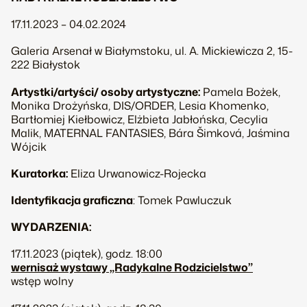
17.11.2023 – 04.02.2024
Galeria Arsenał w Białymstoku, ul. A. Mickiewicza 2, 15-
222 Białystok
Artystki/artyści/ osoby artystyczne:
Pamela Bożek,
Monika Drożyńska, DIS/ORDER, Lesia Khomenko,
Bartłomiej Kiełbowicz, Elżbieta Jabłońska, Cecylia
Malik, MATERNAL FANTASIES, Bára Šimková, Jaśmina
Wójcik
Kuratorka:
Eliza Urwanowicz-Rojecka
Identyfikacja graficzna
: Tomek Pawluczuk
WYDARZENIA:
17.11.2023 (piątek), godz. 18:00
wernisaż wystawy „Radykalne Rodzicielstwo”
wstęp wolny