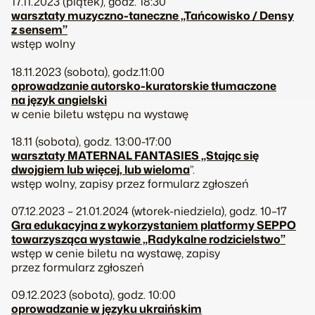
17.11.2023 (piątek), godz. 18:30
warsztaty muzyczno-taneczne „Tańcowisko / Densy
z sensem”
wstęp wolny
18.11.2023 (sobota), godz.11:00
oprowadzanie autorsko-kuratorskie tłumaczone
na język angielski
w cenie biletu wstępu na wystawę
18.11 (sobota), godz. 13:00-17:00
warsztaty MATERNAL FANTASIES „Stając się
dwojgiem lub więcej, lub wieloma
”.
wstęp wolny, zapisy przez formularz zgłoszeń
07.12.2023 – 21.01.2024 (wtorek-niedziela), godz. 10–17
Gra edukacyjna z wykorzystaniem platformy SEPPO
towarzysząca wystawie „Radykalne rodzicielstwo”
wstęp w cenie biletu na wystawę, zapisy
przez formularz zgłoszeń
09.12.2023 (sobota), godz. 10:00
oprowadzanie w języku ukraińskim