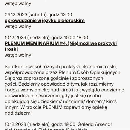
wstęp wolny
09.12.2023 (sobota), godz. 12:00
oprowadzanie w języku białoruskim
wstęp wolny
10.12.2023 (niedziela), godz. 10:00-18.00
PLENUM MEMINARIUM #4. (Nie)możliwe praktyki
troski
wstęp wolny
Spotkanie wokół różnych praktyk i ekonomii troski,
współprowadzone przez Plenum Osób Opiekujących
Się oraz zaproszone gościnie i zaproszonych
gości. Będziemy opowiadać o tym, jak rozumiemy
i odczuwamy opiekę nad kimś i jak wygląda codzienne
doświadczenie tworzenia, gdy jest się osobą
opiekującą się dzieckiem/ uczniami/ domem/ kimś
innym. W trakcie PLENUM zapewniamy opiekę
nad dziećmi.
10.12.2023 (niedziela), godz. 19:00, Galeria Arsenał
elektrownia, ul. Elektryczna 13 (wejście