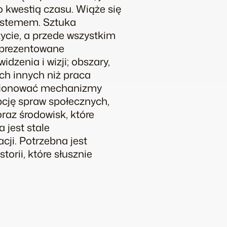
 kwestią czasu. Wiąże się
ystemem. Sztuka
cie, a przede wszystkim
eprezentowane
dzenia i wizji; obszary,
h innych niż praca
estionować mechanizmy
pcję spraw społecznych,
raz środowisk, które
 jest stale
cji. Potrzebna jest
torii, które słusznie