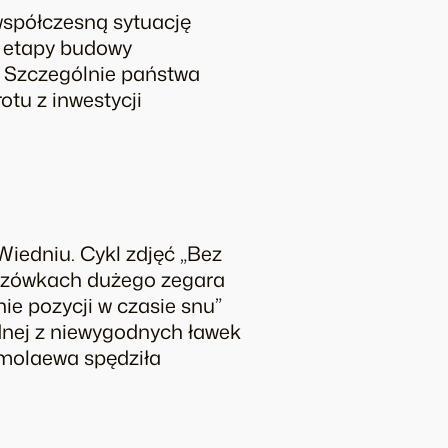
współczesną sytuację
, etapy budowy
. Szczególnie państwa
tu z inwestycji
iedniu. Cykl zdjęć „Bez
skazówkach dużego zegara
e pozycji w czasie snu”
dnej z niewygodnych ławek
rmolaewa spędziła