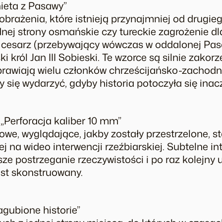
nieta z Pasawy”
brażenia, które istnieją przynajmniej od drugie
dnej strony osmańskie czy tureckie zagrożenie dl
ki cesarz (przebywający wówczas w oddalonej Pa
ki król Jan III Sobieski. Te wzorce są silnie zako
rawiają wielu członków chrześcijańsko-zachodnie
 się wydarzyć, gdyby historia potoczyła się inacz
 „Perforacja kaliber 10 mm”
owe, wyglądające, jakby zostały przestrzelone,
ej na wideo interwencji rzeźbiarskiej. Subtelne i
ze postrzeganie rzeczywistości i po raz kolejny
est skonstruowany.
agubione historie”