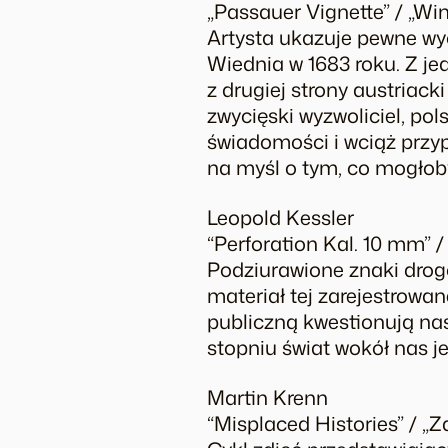
„Passauer Vignette” / „Wi
Artysta ukazuje pewne wyo
Wiednia w 1683 roku. Z je
z drugiej strony austriac
zwycięski wyzwoliciel, pols
świadomości i wciąż przyp
na myśl o tym, co mogłoby
Leopold Kessler
“Perforation Kal. 10 mm” /
Podziurawione znaki drog
materiał tej zarejestrowan
publiczną kwestionują nas
stopniu świat wokół nas j
Martin Krenn
“Misplaced Histories” / „Z