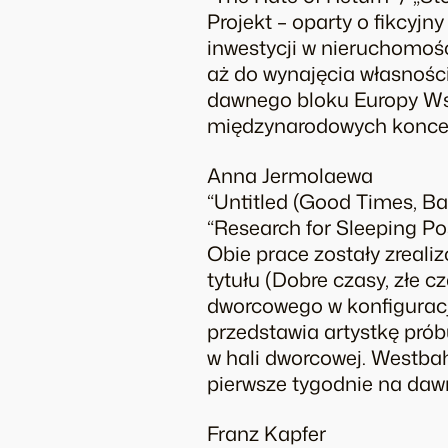
Projekt – oparty o fikcyj
inwestycji w nieruchomoś
aż do wynajęcia własności
dawnego bloku Europy Wsc
międzynarodowych konce
Anna Jermolaewa
“Untitled (Good Times, Bad
“Research for Sleeping Pos
Obie prace zostały zreal
tytułu (Dobre czasy, złe 
dworcowego w konfiguracj
przedstawia artystkę pró
w hali dworcowej. Westba
pierwsze tygodnie na da
Franz Kapfer