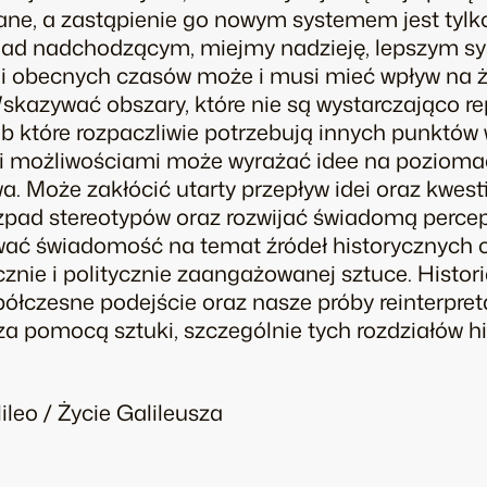
e, a zastąpienie go nowym systemem jest tylko
 nad nadchodzącym, miejmy nadzieję, lepszym s
 obecnych czasów może i musi mieć wpływ na ży
kazywać obszary, które nie są wystarczająco r
 które rozpaczliwie potrzebują innych punktów wi
i możliwościami może wyrażać idee na poziomac
a. Może zakłócić utarty przepływ idei oraz kw
ozpad stereotypów oraz rozwijać świadomą perce
wać świadomość na temat źródeł historycznych o
znie i politycznie zaangażowanej sztuce. Historia
łczesne podejście oraz nasze próby reinterpreta
 za pomocą sztuki, szczególnie tych rozdziałów his
lileo / Życie Galileusza