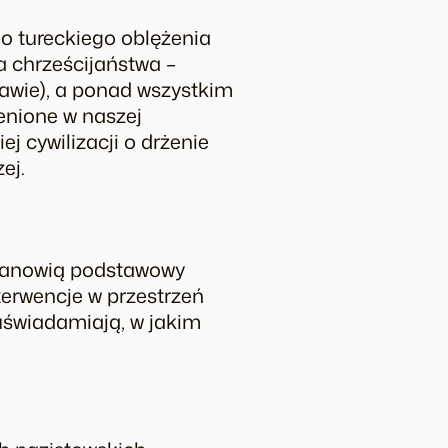
go tureckiego oblężenia
a chrześcijaństwa –
sawie), a ponad wszystkim
rzenione w naszej
j cywilizacji o drżenie
ej.
 stanowią podstawowy
nterwencje w przestrzeń
 uświadamiają, w jakim