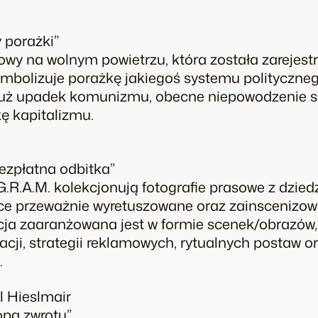
y porażki”
owy na wolnym powietrzu, która została zarejest
symbolizuje porażkę jakiegoś systemu politycz
już upadek komunizmu, obecne niepowodzenie s
ę kapitalizmu.
Bezpłatna odbitka”
R.A.M. kolekcjonują fotografie prasowe z dziedzi
ące przeważnie wyretuszowane oraz zainscenizow
cja zaaranżowana jest w formie scenek/obrazów
acji, strategii reklamowych, rytualnych postaw o
.
 Hieslmair
opa zwrotu”