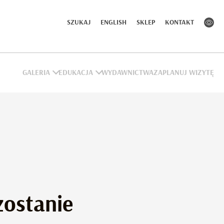
SZUKAJ
ENGLISH
SKLEP
KONTAKT
GALERIA
EDUKACJA
WYDAWNICTWA
ZAPLANUJ WIZYTĘ
 zostanie