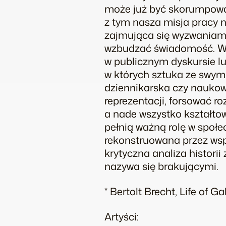
może już być skorumpowan
z tym nasza misja pracy
zajmująca się wyzwaniami
wzbudzać świadomość. Ws
w publicznym dyskursie lub
w których sztuka ze swym
dziennikarska czy naukow
reprezentacji, forsować r
a nade wszystko kształto
pełnią ważną rolę w społec
rekonstruowana przez wspó
krytyczna analiza historii
nazywa się brakującymi.
* Bertolt Brecht, Life of Ga
Artyści: