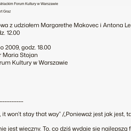
triackim Forum Kultury w Warszawie
rt Graz
owa z udziałem Margarethe Makovec i Antona Le
z. 12.00
go 2009, godz. 18.00
r Maria Stojan
orum Kultury w Warszawie
__________
 it won’t stay that way” /„Ponieważ jest jak jest, t
 jest wieczny. To, co dziś wydaje się najlepszą f