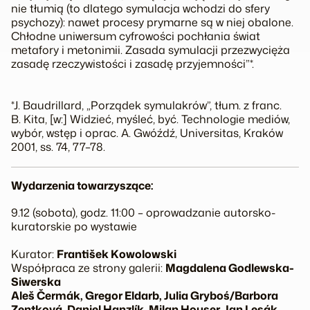
nie tłumią (to dlatego symulacja wchodzi do sfery
psychozy): nawet procesy prymarne są w niej obalone.
Chłodne uniwersum cyfrowości pochłania świat
metafory i metonimii. Zasada symulacji przezwycięża
zasadę rzeczywistości i zasadę przyjemności”*.
*J. Baudrillard, „Porządek symulakrów”, tłum. z franc.
B. Kita, [w:]
Widzieć, myśleć, być. Technologie mediów
,
wybór, wstęp i oprac. A. Gwóźdź, Universitas, Kraków
2001, ss. 74, 77–78.
Wydarzenia towarzyszące:
9.12 (sobota), godz. 11:00 – oprowadzanie autorsko-
kuratorskie po wystawie
Kurator:
František Kowolowski
Współpraca ze strony galerii:
Magdalena Godlewska-
Siwerska
Aleš Čermák, Gregor Eldarb, Julia Gryboś/Barbora
Zentková, Daniel Hanzlík, Milan Houser, Jan Lesák,