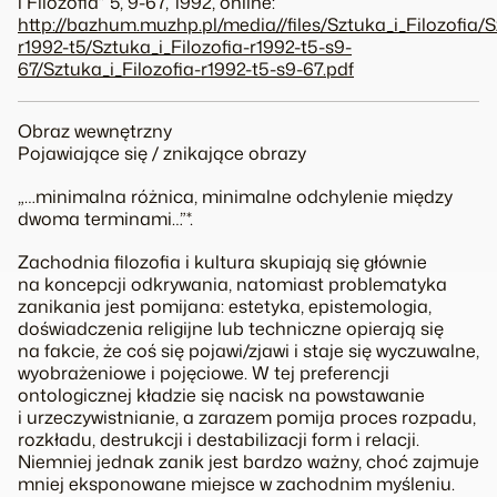
i Filozofia” 5, 9-67, 1992, online:
http://bazhum.muzhp.pl/media//files/Sztuka_i_Filozofia/S
r1992-t5/Sztuka_i_Filozofia-r1992-t5-s9-
67/Sztuka_i_Filozofia-r1992-t5-s9-67.pdf
Obraz wewnętrzny
Pojawiające się / znikające obrazy
„…minimalna różnica, minimalne odchylenie między
dwoma terminami…”*.
Zachodnia filozofia i kultura skupiają się głównie
na koncepcji odkrywania, natomiast problematyka
zanikania jest pomijana: estetyka, epistemologia,
doświadczenia religijne lub techniczne opierają się
na fakcie, że coś się pojawi/zjawi i staje się wyczuwalne,
wyobrażeniowe i pojęciowe. W tej preferencji
ontologicznej kładzie się nacisk na powstawanie
i urzeczywistnianie, a zarazem pomija proces rozpadu,
rozkładu, destrukcji i destabilizacji form i relacji.
Niemniej jednak zanik jest bardzo ważny, choć zajmuje
mniej eksponowane miejsce w zachodnim myśleniu.