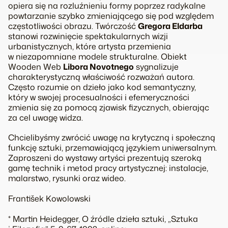
opiera się na rozluźnieniu formy poprzez radykalne
powtarzanie szybko zmieniającego się pod względem
częstotliwości obrazu. Twórczość
Gregora Eldarba
stanowi rozwinięcie spektakularnych wizji
urbanistycznych, które artysta przemienia
w niezapomniane modele strukturalne. Obiekt
Wooden Web
Libora Novotnego
sygnalizuje
charakterystyczną właściwość rozważań autora.
Często rozumie on dzieło jako kod semantyczny,
który w swojej procesualności i efemeryczności
zmienia się za pomocą zjawisk fizycznych, obierając
za cel uwagę widza.
Chcielibyśmy zwrócić uwagę na krytyczną i społeczną
funkcję sztuki, przemawiającą językiem uniwersalnym.
Zaproszeni do wystawy artyści prezentują szeroką
gamę technik i metod pracy artystycznej: instalacje,
malarstwo, rysunki oraz wideo.
František Kowolowski
* Martin Heidegger, O źródle dzieła sztuki, „Sztuka