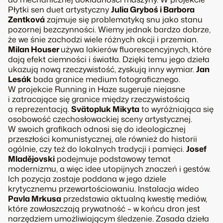
Płytki sen
duet artystyczny
Julia Gryboś i Barbora
Zentková
zajmuje się problematyką snu jako stanu
pozornej bezczynności. Wiemy jednak bardzo dobrze,
że we śnie zachodzi wiele różnych akcji i przemian.
Milan Houser
używa lakierów fluorescencyjnych, które
dają efekt ciemności i światła. Dzięki temu jego dzieła
ukazują nową rzeczywistość, zyskują inny wymiar.
Jan
Lesák
bada granice medium fotograficznego.
W projekcie
Running in Haze
sugeruje niejasne
i zatracające się granice między rzeczywistością
a reprezentacją.
Svätopluk Mikyta
to wyróżniająca się
osobowość czechosłowackiej sceny artystycznej.
W swoich grafikach odnosi się do ideologicznej
przeszłości komunistycznej, ale również do historii
ogólnie, czy też do lokalnych tradycji i pamięci.
Josef
Mladějovski
podejmuje podstawowy temat
modernizmu, a więc idee utopijnych znaczeń i gestów.
Ich pozycja zostaje poddana w jego dziele
krytycznemu przewartościowaniu. Instalacja wideo
Pavla Mrkusa
przedstawia aktualną kwestię mediów,
które zawłaszczają prywatność – w końcu dron jest
narzędziem umożliwiającym śledzenie. Zasada dzieła