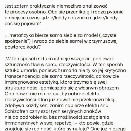
Jest zatem praktycznie niemożliwe analizować
te procesy osobno. Oba się przenikają i rodzą pytanie
o miejsce i czas: gdzie/kiedy coś znika i gdzie/kiedy
coś się pojawia?
„…metafizyka bierze sama siebie za model („czyste
spojrzenie”) i wraca do siebie samej w przymusowej
powtórce kodu”.*
„W ten sposób sztuka istnieje wszędzie, ponieważ
sztuczność tkwi w sercu rzeczywistości. W ten sposób
sztuka umarła, ponieważ umarła nie tylko jej krytyczna
transcendencja, ale sama rzeczywistość, całkowicie
impregnowana estetyką, która trzyma się swej
strukturalności, pomieszała się z własnym obrazem.
Ona nawet nie ma czasu, by nabrać efektu
rzeczywistości. Ona już nawet nie przekracza fikcji:
zdobywa każdy sen, zanim nabierze efektu snu.
Schizofreniczny szał tych seryjnych znaków,
nie do podrobienia, bez możliwości zastąpienia,
immanentnych w swej repetycji – kto powie, gdzie
znajduje się realność, którą symulują? One już niczego