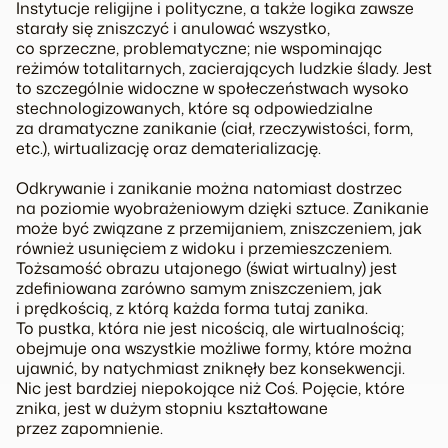
Instytucje religijne i polityczne, a także logika zawsze
starały się zniszczyć i anulować wszystko,
co sprzeczne, problematyczne; nie wspominając
reżimów totalitarnych, zacierających ludzkie ślady. Jest
to szczególnie widoczne w społeczeństwach wysoko
stechnologizowanych, które są odpowiedzialne
za dramatyczne zanikanie (ciał, rzeczywistości, form,
etc.), wirtualizację oraz dematerializację.
Odkrywanie i zanikanie można natomiast dostrzec
na poziomie wyobrażeniowym dzięki sztuce. Zanikanie
może być związane z przemijaniem, zniszczeniem, jak
również usunięciem z widoku i przemieszczeniem.
Tożsamość obrazu utajonego (świat wirtualny) jest
zdefiniowana zarówno samym zniszczeniem, jak
i prędkością, z którą każda forma tutaj zanika.
To pustka, która nie jest nicością, ale wirtualnością;
obejmuje ona wszystkie możliwe formy, które można
ujawnić, by natychmiast zniknęły bez konsekwencji.
Nic jest bardziej niepokojące niż Coś. Pojęcie, które
znika, jest w dużym stopniu kształtowane
przez zapomnienie.