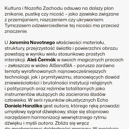
Kultura i filozofia Zachodu odsuwa na dalszy plan
znikanie, pustkę czy nicość – jako zjawiska związane
z przemijaniem, niszczeniem czy ukrywaniem.
Tymczasem odzwierciedlenie tej nicości ma przecież
znaczenie.
U
Jaromíra Novotnego
właściwości materiału,
struktury, przejrzystość światła i powierzchni obrazu
powstają w wyniku wielu stosunkowo prostych
interakcji.
Aleš Čermák
w swoich magicznych pracach
– zwłaszcza w wideo
AISandSIA
– porusza zarówno
tematy wyrafinowanych najnowocześniejszych
technologii, jak i prymitywizmu, stanowiących dowód
zniewieściałości i brutalności instytucji religijnych
i politycznych oraz reżimów totalitarnych jako
instrumentów służących do zacierania śladów
człowieka. W serii rysunków akustycznych
Echo
Daniela Hanzlíka
gest autora, którego rękę prowadzi
umysłowy sygnał dźwiękowy, staje się stopniowo
narzędziem harmonizacji wewnętrznego rytmu
dźwięku i myśli autora. Zbliża się wręcz
do mechanicznej dokładności maszyny. W projekcie