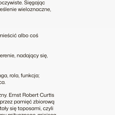
oczywiste. Sięgając
eślenie wieloznaczne,
mieścić albo coś
renie, nadający się,
a, rola, funkcja;
ca.
ny. Ernst Robert Curtis
 przez pamięć zbiorową
ały się toposami, czyli
ypy mitycznego„miejsca