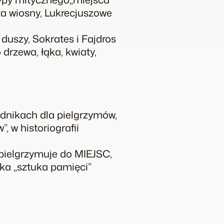
ęta wiosny, Lukrecjuszowe
uszy, Sokrates i Fajdros
 drzewa, łąka, kwiaty,
odnikach dla pielgrzymów,
 w historiografii
j pielgrzymuje do MIEJSC,
ika „sztuka pamięci”