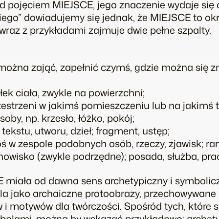
d pojęciem MIEJSCE, jego znaczenie wydaje się 
iego” dowiadujemy się jednak, że MIEJSCE to okr
wraz z przykładami zajmuje dwie pełne szpalty.
 można zająć, zapełnić czymś, gdzie można się z
ek ciała, zwykle na powierzchni;
estrzeni w jakimś pomieszczeniu lub na jakimś te
oby, np. krzesło, łóżko, pokój;
tekstu, utworu, dzieł; fragment, ustęp;
 w zespole podobnych osób, rzeczy, zjawisk; rang
tanowisko (zwykle podrzędne); posada, służba, pra
 miała od dawna sens archetypiczny i symbolicz
śla jako archaiczne protoobrazy, przechowywane
i motywów dla twórczości. Spośród tych, które st
bolami, można by wskazać przykładowo: archet