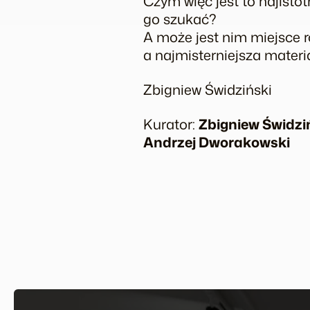
Czym więc jest to najistot
go szukać?
A może jest nim miejsce r
a najmisterniejsza materi
Zbigniew Świdziński
Kurator:
Zbigniew Świdzi
Andrzej Dworakowski