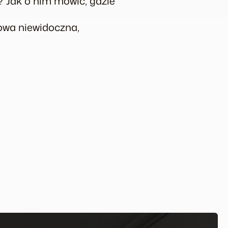
i? Jak o nim mówić, gdzie
iowa niewidoczna,