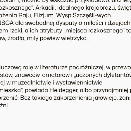
rozkosznego”, Arkadii, idealnego krajobrazu, świ
ażenia Raju, Elizjum, Wysp Szczęśli-wych.
CA dla swobodnej dysputy o miłości i dziejach d
m rzeki, a ich atrybuty „miejsca rozkosznego” to
w, źródło, miły powiew wietrzyka.
luczową rolę w literaturze podróżniczej, w przew
ystów, znawców, amatorów i „uczonych dyletantów”,
iej w muzealnictwie i wystawiennictwie.
le mieszka”, powiada Heidegger, albo przynajmnie
rzenić. Bez takiego zakorzenienia jałowieje, zan
źni.