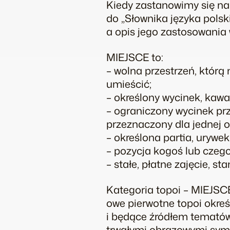
Kiedy zastanowimy się na
do „Słownika języka polsk
a opis jego zastosowania 
MIEJSCE to:
– wolna przestrzeń, którą
umieścić;
– określony wycinek, kawał
– ograniczony wycinek prz
przeznaczony dla jednej os
– określona partia, urywek 
– pozycja kogoś lub czegoś
– stałe, płatne zajęcie, s
Kategoria topoi – MIEJSCE
owe pierwotne topoi okre
i będące źródłem tematów 
trwałymi obrazowymi sym