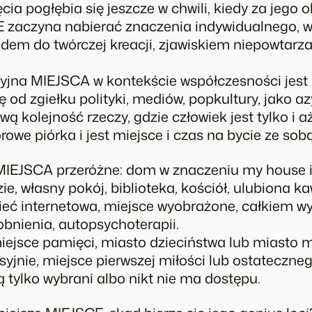
a pogłębia się jeszcze w chwili, kiedy za jego o
 zaczyna nabierać znaczenia indywidualnego, w p
dem do twórczej kreacji, zjawiskiem niepowtarza
yjna MIEJSCA w kontekście współczesności jest
 od zgiełku polityki, mediów, popkultury, jako az
wą kolejność rzeczy, gdzie człowiek jest tylko i a
lorowe piórka i jest miejsce i czas na bycie ze s
EJSCA przeróżne: dom w znaczeniu my house is 
ie, własny pokój, biblioteka, kościół, ulubiona k
 sieć internetowa, miejsce wyobrażone, całkiem 
obnienia, autopsychoterapii.
ejsce pamięci, miasto dzieciństwa lub miasto m
yjnie, miejsce pierwszej miłości lub ostateczne
 tylko wybrani albo nikt nie ma dostępu.