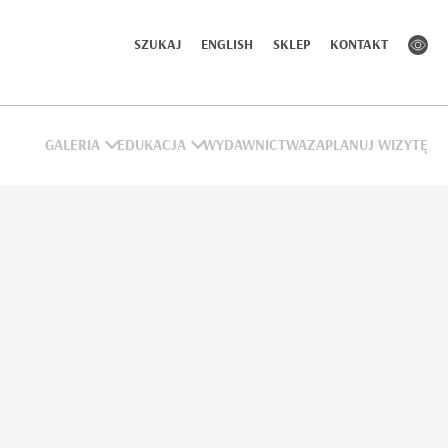
SZUKAJ
ENGLISH
SKLEP
KONTAKT
GALERIA
EDUKACJA
WYDAWNICTWA
ZAPLANUJ WIZYTĘ