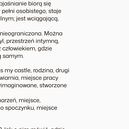
bjaśnianie biorą się
ełni osobistego, staje
lnym; jest wciągającą,
 nieograniczona. Można
yl, przestrzeń intymną,
ż człowiekiem, gdzie
obą samym.
my castle, rodzina, drugi
awiarnia, miejsce pracy
wyimaginowane, stworzone
arzeń, miejsce,
go spoczynku, miejsce