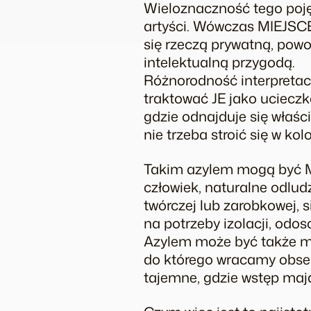
Wieloznaczność tego pojęci
artyści. Wówczas MIEJSCE
się rzeczą prywatną, powo
intelektualną przygodą.
Różnorodność interpretac
traktować JE jako ucieczkę
gdzie odnajduje się właści
nie trzeba stroić się w ko
Takim azylem mogą być MI
człowiek, naturalne odludz
twórczej lub zarobkowej,
na potrzeby izolacji, odos
Azylem może być także mi
do którego wracamy obses
tajemne, gdzie wstęp mają