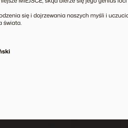
niejsze MIEJSCE, skąd bierze się jego genius loc
odzenia się i dojrzewania naszych myśli i uczuc
a świata.
ński