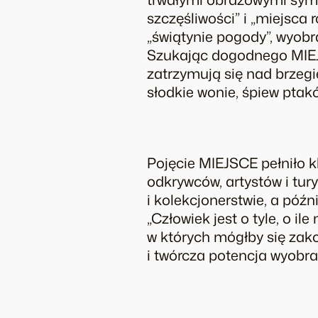
szczęśliwości” i „miejsca 
„świątynie pogody”, wyobr
Szukając dogodnego MIEJS
zatrzymują się nad brzegie
słodkie wonie, śpiew ptakó
Pojęcie MIEJSCE pełniło k
odkrywców, artystów i tur
i kolekcjonerstwie, a późn
„Człowiek jest o tyle, o i
w których mógłby się zako
i twórcza potencja wyobra