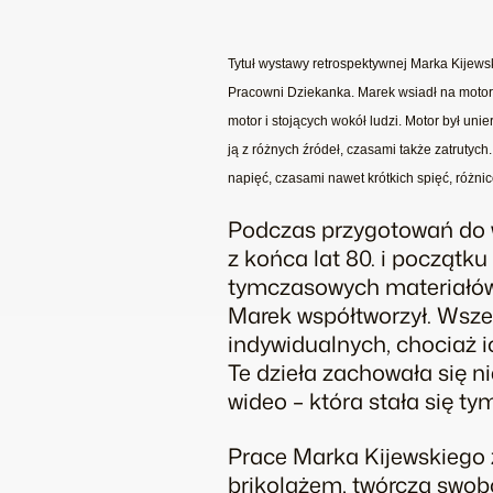
Tytuł wystawy retrospektywnej Marka Kijewsk
Pracowni Dziekanka. Marek wsiadł na motor i 
motor i stojących wokół ludzi. Motor był un
ją z różnych źródeł, czasami także zatrutyc
napięć, czasami nawet krótkich spięć, różnic
Podczas przygotowań do w
z końca lat 80. i początku 
tymczasowych materiałów
Marek współtworzył. Wszel
indywidualnych, chociaż i
Te dzieła zachowała się ni
wideo – która stała się 
Prace Marka Kijewskiego 
brikolażem, twórczą swob