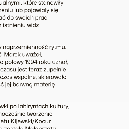
ualnymi, które stanowiły
eniu lub pojawiały się
ać do swoich prac
 istnieniu widz
zy naprzemienność rytmu.
ś. Marek uważał,
ło połowy 1994 roku uznał,
czasu jest teraz zupełnie
czas wspólne, skierowało
ść jej barwną materię
ki po labiryntach kultury,
nocześnie tworzenie
uetu Kijewski/Kocur
go została Małgorzata