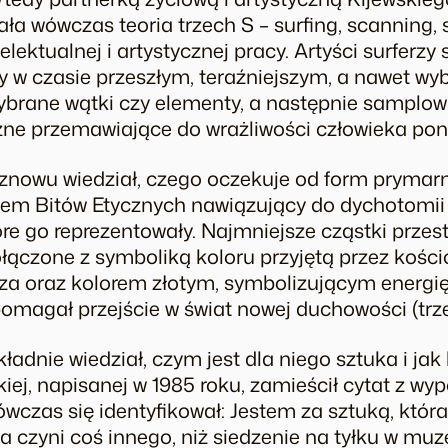
a wówczas teoria trzech S – surfing, scanning,
lektualnej i artystycznej pracy. Artyści surferz
ury w czasie przeszłym, teraźniejszym, a nawet w
ybrane wątki czy elementy, a następnie samplowa
zne przemawiające do wrażliwości człowieka p
 znowu wiedział, czego oczekuje od form prymar
stem Bitów Etycznych nawiązujący do dychotomii
óre go reprezentowały. Najmniejsze cząstki przest
łączone z symboliką koloru przyjętą przez kości
oraz kolorem złotym, symbolizującym energię. 
omagał przejście w świat nowej duchowości (trzec
adnie wiedział, czym jest dla niego sztuka i jak 
iej, napisanej w 1985 roku, zamieścił cytat z wy
wczas się identyfikował: Jestem za sztuką, która
a czyni coś innego, niż siedzenie na tyłku w muz