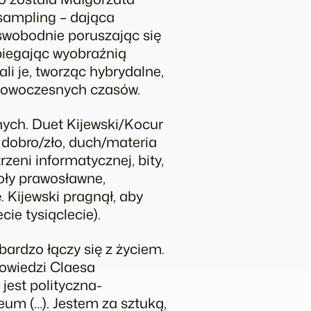
 sampling – dająca
y swobodnie poruszając się
ybiegając wyobraźnią
li je, tworząc hybrydalne,
onowoczesnych czasów.
nych. Duet Kijewski/Kocur
 dobro/zło, duch/materia
rzeni informatycznej, bity,
oły prawosławne,
Kijewski pragnął, aby
ie tysiąclecie).
bardzo łączy się z życiem.
powiedzi Claesa
 jest polityczna-
eum (…). Jestem za sztuką,