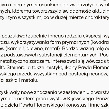
znym i nieufnym stosunkiem do zwietrzałych symb
icznych, któremu towarzyszyła świadomość aktual
zyli tym wszystkim, co w dużej mierze charakter
 poszukiwał zupełnie innego rodzaju ekspresji wyn
azu, wykorzystywania form prymarnych (kwadrat,
ów (kamień, drewno, metal). Bardzo ważną rolę o
na z podstawowych substancji elementarnych. Po
i metafizyczna zarazem. Interesował się wówczas 
fa Steinera, a także mistyką ikony Pawła Florens
wskiego przede wszystkim pod postacią neonów, k
, szkła i metalu.
zyskiwały nowe znaczenia w zestawieniu z warstw
lnym elementem prac i wystaw Kijewskiego. Poc
z dzieła Pawła Florenskiego Ikonostas i inne sz