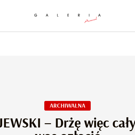
ukaj na stronie
ARCHIWALNA
EWSKI – Drżę więc cały