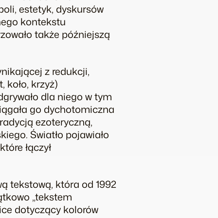
oli, estetyk, dyskursów
nego kontekstu
yzowało także późniejszą
ikającej z redukcji,
 koło, krzyż)
dgrywało dla niego w tym
ciągała go dychotomiczna
tradycją ezoteryczną,
kiego. Światło pojawiało
tóre łączył
ą tekstową, która od 1992
zątkowo „tekstem
kice dotyczący kolorów