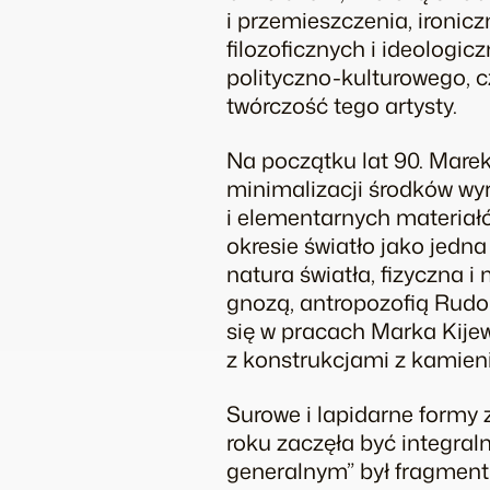
i przemieszczenia, ironic
filozoficznych i ideolog
polityczno-kulturowego, c
twórczość tego artysty.
Na początku lat 90. Marek
minimalizacji środków wyr
i elementarnych materiał
okresie światło jako jed
natura światła, fizyczna 
gnozą, antropozofią Rudol
się w pracach Marka Kije
z konstrukcjami z kamienia
Surowe i lapidarne formy 
roku zaczęła być integra
generalnym” był fragment 