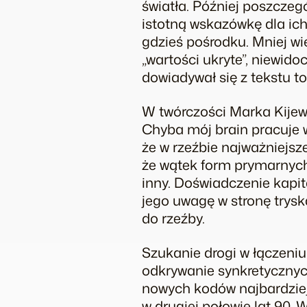
światła. Później poszczeg
istotną wskazówkę dla ich
gdzieś pośrodku. Mniej w
„wartości ukryte”, niewido
dowiadywał się z tekstu 
W twórczości Marka Kijew
Chyba mój brain pracuje w
że w rzeźbie najważniejsze
że wątek form prymarnych 
inny. Doświadczenie kapi
jego uwagę w stronę trysk
do rzeźby.
Szukanie drogi w łączeniu
odkrywanie synkretycznyc
nowych kodów najbardziej
w drugiej połowie lat 90.