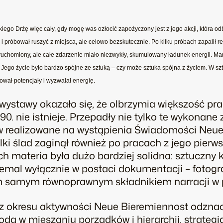
iego Drżę więc cały, gdy mogę was ozłocić zapożyczony jest z jego akcji, która o
próbował ruszyć z miejsca, ale celowo bezskutecznie. Po kilku próbach zapalił reflek
ieruchomiony, ale całe zdarzenie miało niezwykły, skumulowany ładunek energii. Mar
h. Jego życie było bardzo spójne ze sztuką – czy może sztuka spójna z życiem. W 
ował potencjały i wyzwalał energię.
ystawy okazało się, że olbrzymia większość pr
90. nie istnieje. Przepadły nie tylko te wykonane 
 realizowane na wystąpienia Świadomości Neue 
ki ślad zaginął również po pracach z jego pier
ch materia była dużo bardziej solidna: sztuczny 
emal wyłącznie w postaci dokumentacji – fotografii
tym samym równoprawnym składnikiem narracji w p
z okresu aktywności Neue Bieremiennost odzna
odą w mieszaniu porządków i hierarchii, strateg