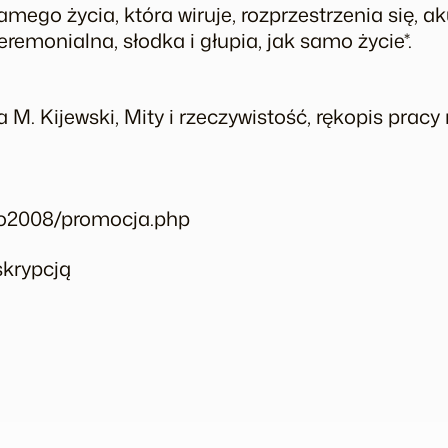
samego życia, która wiruje, rozprzestrzenia się, a
eremonialna, słodka i głupia, jak samo życie*.
za M. Kijewski, Mity i rzeczywistość, rękopis pracy
po2008/promocja.php
skrypcją