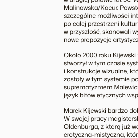
Malinowska/Kocur. Powstał
szczególne możliwości inte
po całej przestrzeni kult
w przyszłość, skanowali w
nowe propozycje artystyc
Około 2000 roku Kijewski
stworzył w tym czasie sy
i konstrukcje wizualne, kt
zostały w tym systemie po
suprematyzmem Malewicza 
język bitów etycznych wsp
Marek Kijewski bardzo dokł
W swojej pracy magistersk
Oldenburga, z którą już wó
erotyczna-mistyczna, któr