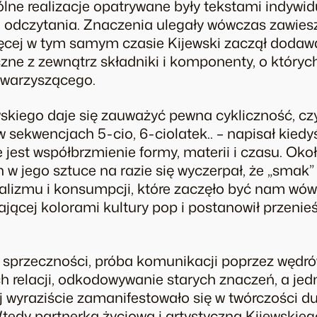
ólne realizacje opatrywane były tekstami indywid
 odczytania. Znaczenia ulegały wówczas zawiesz
ięcej w tym samym czasie Kijewski zaczął dodaw
czne z zewnątrz składniki i komponenty, o których
towarzyszącego.
skiego daje się zauważyć pewna cykliczność, c
 sekwencjach 5-cio, 6-ciolatek.. – napisał kiedy
 jest współbrzmienie formy, materii i czasu. Oko
w jego sztuce na razie się wyczerpał, że „smak” 
talizmu i konsumpcji, które zaczęło być nam wów
ającej kolorami kultury pop i postanowił przenie
 sprzeczności, próba komunikacji poprzez wędrów
h relacji, odkodowywanie starych znaczeń, a jed
 wyraziście zamanifestowało się w twórczości d
 Wtedy partnerką życiową i artystyczną Kijewskie