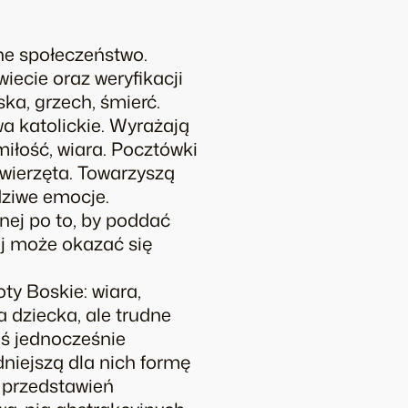
sne społeczeństwo.
ecie oraz weryfikacji
ka, grzech, śmierć.
a katolickie. Wyrażają
miłość, wiara. Pocztówki
zwierzęta. Towarzyszą
dziwe emocje.
nej po to, by poddać
aj może okazać się
ty Boskie: wiara,
a dziecka, ale trudne
oś jednocześnie
niejszą dla nich formę
 przedstawień