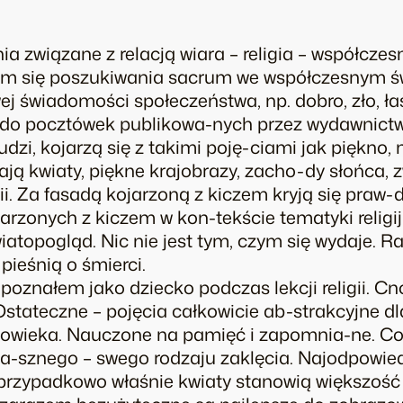
ia związane z relacją wiara – religia – współcze
m się poszukiwania sacrum we współczesnym świ
j świadomości społeczeństwa, np. dobro, zło, łas
 do pocztówek publikowa-nych przez wydawnictw
dzi, kojarzą się z takimi poję-ciami jak piękno, 
iają kwiaty, piękne krajobrazy, zacho-dy słońca, 
lii. Za fasadą kojarzoną z kiczem kryją się praw-
zonych z kiczem w kon-tekście tematyki religij
iatopogląd. Nic nie jest tym, czym się wydaje. R
pieśnią o śmierci.
poznałem jako dziecko podczas lekcji religii. Cno
Ostateczne – pojęcia całkowicie ab-strakcyjne dl
złowieka. Nauczone na pamięć i zapomnia-ne. C
ra-sznego – swego rodzaju zaklęcia. Najodpowied
eprzypadkowo właśnie kwiaty stanowią większość