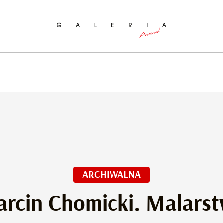
ukaj na stronie
ARCHIWALNA
rcin Chomicki. Malars