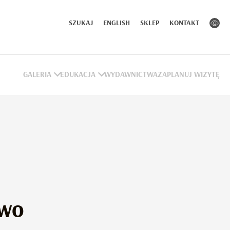
SZUKAJ
ENGLISH
SKLEP
KONTAKT
GALERIA
EDUKACJA
WYDAWNICTWA
ZAPLANUJ WIZYTĘ
two