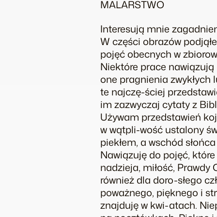
MALARSTWO
Interesują mnie zagadnien
W części obrazów podjąłe
pojęć obecnych w zbiorowe
Niektóre prace nawiązują
one pragnienia zwykłych lu
te najczę-ściej przedstaw
im zazwyczaj cytaty z Bib
Używam przedstawień kojar
w wątpli-wość ustalony św
piekłem, a wschód słońca 
Nawiązuję do pojęć, które 
nadzieja, miłość, Prawdy 
również dla doro-słego c
poważnego, pięknego i st
znajduję w kwi-atach. Ni