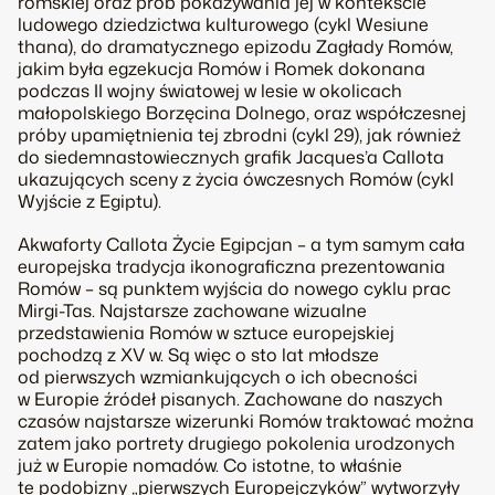
romskiej oraz prób pokazywania jej w kontekście
ludowego dziedzictwa kulturowego (cykl
Wesiune
thana
), do dramatycznego epizodu Zagłady Romów,
jakim była egzekucja Romów i Romek dokonana
podczas II wojny światowej w lesie w okolicach
małopolskiego Borzęcina Dolnego, oraz współczesnej
próby upamiętnienia tej zbrodni (cykl
29
), jak również
do siedemnastowiecznych grafik Jacques’a Callota
ukazujących sceny z życia ówczesnych Romów (cykl
Wyjście z Egiptu
).
Akwaforty Callota
Życie Egipcjan
– a tym samym cała
europejska tradycja ikonograficzna prezentowania
Romów – są punktem wyjścia do nowego cyklu prac
Mirgi-Tas. Najstarsze zachowane wizualne
przedstawienia Romów w sztuce europejskiej
pochodzą z XV w. Są więc o sto lat młodsze
od pierwszych wzmiankujących o ich obecności
w Europie źródeł pisanych. Zachowane do naszych
czasów najstarsze wizerunki Romów traktować można
zatem jako portrety drugiego pokolenia urodzonych
już w Europie nomadów. Co istotne, to właśnie
te podobizny „pierwszych Europejczyków” wytworzyły