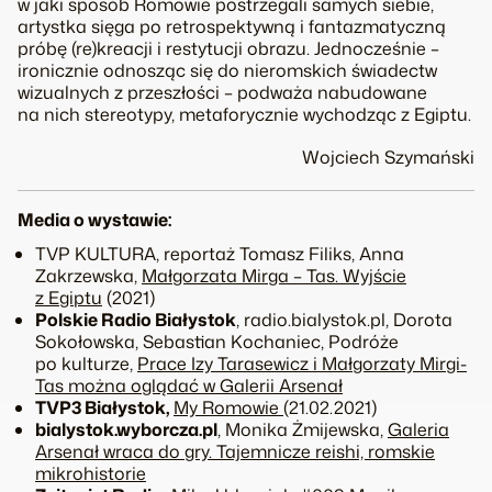
w jaki sposób Romowie postrzegali samych siebie,
artystka sięga po retrospektywną i fantazmatyczną
próbę (re)kreacji i restytucji obrazu. Jednocześnie –
ironicznie odnosząc się do nieromskich świadectw
wizualnych z przeszłości – podważa nabudowane
na nich stereotypy, metaforycznie wychodząc z Egiptu.
Wojciech Szymański
Media o wystawie:
TVP KULTURA, reportaż Tomasz Filiks, Anna
Zakrzewska,
Małgorzata Mirga – Tas. Wyjście
z Egiptu
(2021)
Polskie Radio Białystok
, radio.bialystok.pl, Dorota
Sokołowska, Sebastian Kochaniec
, Podróże
po kulturze,
Prace Izy Tarasewicz i Małgorzaty Mirgi-
Tas można oglądać w Galerii Arsenał
TVP3 Białystok,
My Romowie
(21.02.2021)
bialystok.wyborcza.pl
, Monika Żmijewska,
Galeria
Arsenał wraca do gry. Tajemnicze reishi, romskie
mikrohistorie