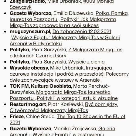
Zeitgeist:Radio,
Mike Urbaniak,
#009 Monika
Szewczyk
Gazeta Wyborcza,
Emilia Dłużewska,
Polka, Romka,
laureatka Paszportu „Polityki”. Jak Małgorzata
Mirga-Tas zapracowała na swój sukces
magazynszum.pl,
Do zobaczenia 12.03.2021
„Wyjście z Egiptu” Małgorzaty Mirgi-Tas w Galerii
Arsenał w Białymstoku
Polityka,
Piotr Sarzyński,
Z Małgorzatą Mirgą-Tas
o kolorach Czarnej Góry
Polityka,
Piotr Sarzyński,
Wyjście z cienia
Wysokie obcasy,
Mike Urbaniak,
Intrygująca
ażurowa instalacja i podróż w przeszłość. Polecamy
dwie zachwycające wystawy w Arsenale
TOK FM, Kultura Osobista,
Marta Perchuć-
Burzyńska,
Małgorzata Mirga-Tas, laureatka
Paszportu „Polityki” w kategorii sztuki wizualne
Restartmag.art
,
Piotr Kosiewski,
Być pomiędzy.
O twórczości Małgorzaty Mirgi-Tas
Frieze,
Chloe Stead,
The Top 10 Shows in the EU of
2021
Gazeta Wyborcza
, Monika Żmijewska,
Galeria
Arsenał i „Wyjście z Egiptu” w zestawieniu