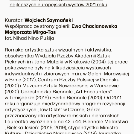
najlepszych europejskich wystaw 2021 roku
Kurator:
Wojciech Szymański
Współpraca ze strony galerii:
Ewa Chacianowska
Małgorzata Mirga-Tas
fot. Nihad Nino Pušija
Romska artystka sztuk wizualnych i aktywistka,
absolwentka Wydziału Rzeźby Akademii Sztuk
Pięknych im. Jana Matejki w Krakowie (2004). Jej prace
pokazywane były na kilkudziesięciu wystawach
indywidualnych i zbiorowych, m.in. w Galerii Morawskiej
w Brnie (2017), Centrum Rzeźby Polskiej w Orońsku
(2020) i Muzeum Sztuki Nowoczesnej w Warszawie
(2020). Uczestniczka Biennale „Art Encounters”
w Timişoarze (2019) i Berlin Biennale (2020). Od 2011
roku organizuje międzynarodowy program rezydencji
artystycznych „Jaw Dikh!” w Czarnej Górze
przeznaczony dla artystów romskich i nieromskich.
Laureatka wyróżnienia na 42. i 44. Biennale Malarstwa
„Bielska Jesień” (2015, 2019), stypendystka Ministra
Kultury i Dziedzictwa Narodowego (2018), laureatka