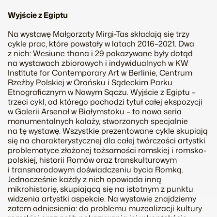
Wyjście z Egiptu
Na wystawę Małgorzaty Mirgi-Tas składają się trzy
cykle prac, które powstały w latach 2016–2021. Dwa
z nich:
Wesiune thana
i
29
pokazywane były dotąd
na wystawach zbiorowych i indywidualnych w KW
Institute for Contemporary Art w Berlinie, Centrum
Rzeźby Polskiej w Orońsku i Sądeckim Parku
Etnograficznym w Nowym Sączu.
Wyjście z Egiptu
–
trzeci cykl, od którego pochodzi tytuł całej ekspozycji
w Galerii Arsenał w Białymstoku – to nowa seria
monumentalnych kolaży, stworzonych specjalnie
na tę wystawę. Wszystkie prezentowane cykle skupiają
się na charakterystycznej dla całej twórczości artystki
problematyce złożonej tożsamości romskiej i romsko-
polskiej, historii Romów oraz transkulturowym
i transnarodowym doświadczeniu bycia Romką.
Jednocześnie każdy z nich opowiada inną
mikrohistorię, skupiającą się na istotnym z punktu
widzenia artystki aspekcie. Na wystawie znajdziemy
zatem odniesienia: do problemu muzealizacji kultury