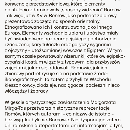
konwencję przedstawieniową, której elementy
na stulecia zdominowały „sposoby widzenia” Romów.
Tak więc już w XV w. Romów jako podmiot zbiorowy
prezentować zaczęto na sposób orientalny.
Etnografizowano ich i konstruowano jako
Innego
Europy. Elementy wschodnie ubioru i ubóstwo miały
być świadectwem pozaeuropejskiego pochodzenia
i zasłużonej kary tułaczki oraz goryczy wygnania
z ojczyzny – utożsamianej wówczas z Egiptem. W tym
samym czasie powstawały wizerunki, które ów egipsko-
cygański kostium wiązały z typowymi dla przybyszów
zajęciami, jakim się oddawali. Romowie, jak ich
zbiorowy portret rysuje się na podstawie źródeł
ikonograficznych, to zatem przybyli ze Wschodu
kieszonkowcy, złodzieje, naciągacze, pocieszni nieco
włóczędzy i żebracy.
W geście artystycznego zawłaszczenia Małgorzata
Mirga-Tas przetwarza historyczne reprezentacje
Romów, których autorami – co niezwykle istotne –
bez wyjątku byli nie-Romowie. Nie dysponując zatem
ani romskimi autoportretami, ani informacjami o tym,