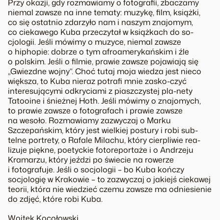
Przy okazji, gdy rozmawiamy o fotografii, zbaczamy
niemal zawsze na inne tematy: muzykę, film, książki,
co się ostatnio zdarzyło nam i naszym znajomym,
co ciekawego Kuba przeczytał w książkach do so-
cjologii. Jeśli mówimy o muzyce, niemal zawsze
o hiphopie: dobrze o tym afroamerykańskim i źle
o polskim. Jeśli o filmie, prawie zawsze pojawiają się
„Gwiezdne wojny”. Choć tutaj moja wiedza jest nieco
większa, to Kuba nieraz potrafi mnie zasko-czyć
interesującymi odkryciami z piaszczystej pla-nety
Tatooine i śnieżnej Hoth. Jeśli mówimy o znajomych,
to prawie zawsze o fotografach i prawie zawsze
na wesoło. Rozmawiamy zazwyczaj o Marku
Szczepańskim, który jest wielkiej postury i robi sub-
telne portrety, o Rafale Milachu, który cierpliwie rea-
lizuje piękne, poetyckie fotoreportaże i o Andrzeju
Kramarzu, który jeździ po świecie na rowerze
i fotografuje. Jeśli o socjologii – bo Kuba kończy
socjologię w Krakowie – to zazwyczaj o jakiejś ciekawej
teorii, która nie wiedzieć czemu zawsze ma odniesienie
do zdjęć, które robi Kuba.
Wojtek Kocołowski