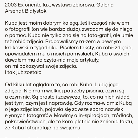
2003 Ex oriente lux, wystawa zbiorowa, Galeria
Arsenał, Białystok
Kuba jest moim dobrym kolegą. Jeśli czegoś nie wiem
o fotografii (on wie bardzo dużo), zwracam się do niego
o pomoc. Kuba nie tylko zna się na foto-grafii, ale umie
też robić zdjęcia. Pracowaliśmy ra-zem w pewnym
krakowskim tygodniku. Pisałem teksty, on robił zdjęcia;
opowiadałem mu o moich pomysłach, Kuba o swoich;
dawałem mu do czyta-nia moje artykuły,
on mi pokazywał swoje zdjęcia.
I tak już zostało.
Od kilku lat oglądam to, co robi Kuba. Lubię jego
zdjęcia. Nie mam wielkiej potrzeby pisania, czym są,
a czym nie. Są proste i zazwyczaj to, co na nich widać,
jest tym, czym jest naprawdę. Gdy rozma-wiam z Kubą
o jego zdjęciach, pojawia się zawsze sporo nazwisk
słynnych fotografów. Mówimy o in-spiracjach, źródłach,
pokrewieństwach, ale to kom-pletnie nie zmienia faktu,
że Kuba fotografuje po swojemu.