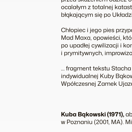
ocalałym z totalnej kata
błąkającym się po Układz
Chłopiec i jego pies przy
Mad Maxa, opowieści, który
po upadłej cywilizacji i 
i prymitywnych, improwiz
… fragment tekstu Stacha
indywidualnej Kuby Bąkow
Wpółczesnej Zamek Ujazd
Kuba Bąkowski (1971),
ab
w Poznaniu (2001, MA). Mi