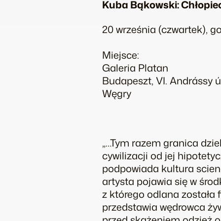
Kuba Bąkowski: Chłopiec 
20 września (czwartek), god
Miejsce:
Galeria Platan
Budapeszt, VI. Andrássy ú
Węgry
„…Tym razem granica dziel
cywilizacji od jej hipotet
podpowiada kultura scienc
artysta pojawia się w śr
z którego odlana została f
przedstawia wędrowca żyw
przed skażeniem odzież o