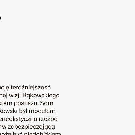
0
cję teraźniejszość
cznej wizji Bąkowskiego
iektem pastiszu. Sam
ąkowski był modelem,
errealistyczna rzeźba
y w zabezpieczającą
może być niedobitkiem