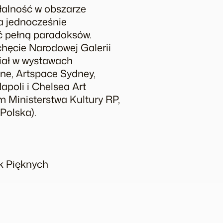
łalność w obszarze
 a jednocześnie
ość pełną paradoksów.
hęcie Narodowej Galerii
iał w wystawach
ne, Artspace Sydney,
poli i Chelsea Art
Ministerstwa Kultury RP,
Polska).
uk Pięknych