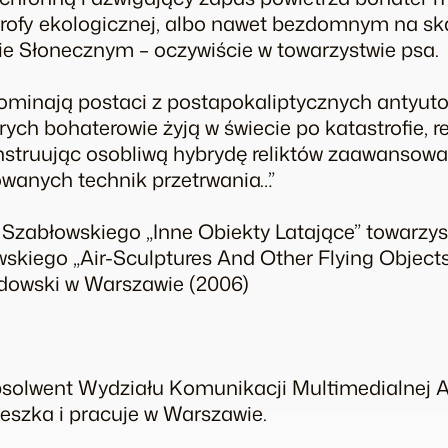
strofy ekologicznej, albo nawet bezdomnym na s
ie Słonecznym – oczywiście w towarzystwie psa.
pominają postaci z postapokaliptycznych antyuto
ch bohaterowie żyją w świecie po katastrofie, re
konstruując osobliwą hybrydę reliktów zaawansow
owanych technik przetrwania…”
 Szabłowskiego „Inne Obiekty Latające” towarzy
skiego „Air-Sculptures And Other Flying Object
owski w Warszawie (2006)
solwent Wydziału Komunikacji Multimedialnej 
eszka i pracuje w Warszawie.