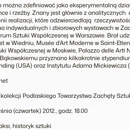
 można zdefiniować jako eksperymentalną dzia
ance i rzeźby. Znany jest głównie z analitycznych
nii realizacji, które odzwierciedlają rzeczywist
na indywidualnych i zbiorowych wystawach w Zac
trum Sztuki Współczesnej w Warszawie. Brał udz
w Wiedniu, Musée d’Art Moderne w Saint-Etien
 Współczesnej w Moskwie, Palazzo delle Arti Na
ąkowskiemu przyznano kilkakrotnie stypendium 
anding (USA) oraz Instytutu Adama Mickiewicza (
net
 w kolekcji Podlaskiego Towarzystwa Zachęty Szt
nia (czwartek) 2012., godz. 18.00
si, historyk sztuki