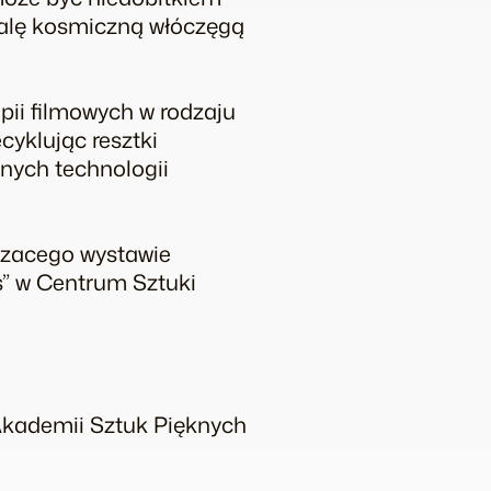
kalę kosmiczną włóczęgą
pii filmowych w rodzaju
cyklując resztki
anych technologii
szacego wystawie
s” w Centrum Sztuki
Akademii Sztuk Pięknych