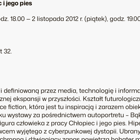
i jego pies
z. 18.00 — 2 listopada 2012 r. (piątek), godz. 19.0
t 32.
i definiowaną przez media, technologię i informa
ycznej ekspansji w przyszłości. Kształt futurologi
e fiction, która jest tu inspiracją i zarazem ob
odku wystawy za pośrednictwem autoportretu – B
igura człowieka z pracy Chłopiec i jego pies. Hip
cem wyjętego z cyberpunkowej dystopii. Ubran
chronną i dźwigający zapas powietrza bohater 