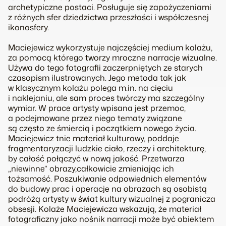
archetypiczne postaci. Posługuje się zapożyczeniami
z różnych sfer dziedzictwa przeszłości i współczesnej
ikonosfery.
Maciejewicz wykorzystuje najczęściej medium kolażu,
za pomocą którego tworzy mroczne narracje wizualne.
Używa do tego fotografii zaczerpniętych ze starych
czasopism ilustrowanych. Jego metoda tak jak
w klasycznym kolażu polega m.in. na cięciu
i naklejaniu, ale sam proces twórczy ma szczególny
wymiar. W prace artysty wpisana jest przemoc,
a podejmowane przez niego tematy związane
są często ze śmiercią i początkiem nowego życia.
Maciejewicz tnie materiał kulturowy, poddaje
fragmentaryzacji ludzkie ciało, rzeczy i architekturę,
by całość połączyć w nową jakość. Przetwarza
„niewinne” obrazy,całkowicie zmieniając ich
tożsamość. Poszukiwanie odpowiednich elementów
do budowy prac i operacje na obrazach są osobistą
podróżą artysty w świat kultury wizualnej z pogranicza
obsesji. Kolaże Maciejewicza wskazują, że materiał
fotograficzny jako nośnik narracji może być obiektem