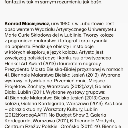
fantazji w takim samym rozumieniu jak baśń.
Konrad Maciejewicz,
ur.w 1980 r. w Lubartowie. Jest
absolwentem Wydziału Artystycznego Uniwersytetu
Marie Curie Skłodowskiej w Lublinie. Tworzy kolaże
z pogranicza malarstwa i fotografii oraz rysunki
na papierze. Realizuje obiekty i instalacje,
w których eksploruje język kolażu. Artysta jest
zwycięzcą polskiej edycji konkursu artystycznego
Henkel Art Award (2013) i laureatem nagrody
Prezydenta Miasta Bielska-Białej przyznanej w ramach
41. Biennale Malarstwa
Bielska Jesień
(2013). Wybrane
wystawy indywidualne:
Przemień mnie
, Miejsce
Projektów Zachęty, Warszawa (2012);
Azyl
, Galeria
Biała, Lublin (2011). Wybrane wystawy grupowe:
41.Biennale Malarstwa
Bielska Jesień
(2013);
Czas
kolażu
, Galeria Kordegarda, Warszawa (2013);
Ars Loci
— obraz aktualny
, Warsztaty Kultury, Lublin
(2012);
KordegAART! No Budget Show 3
, Galeria
Kordegarda, Warszawa (2011);
6 Triennale Młodych
,
Centrum Rzeźby Polskiej, Orońsko (2011); 40. Biennale