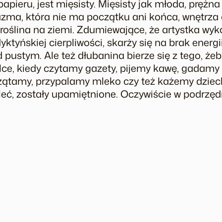
apieru, jest mięsisty. Mięsisty jak młoda, prężn
azma, która nie ma początku ani końca, wnętrza 
 roślina na ziemi. Zdumiewające, że artystka w
tyńskiej cierpliwości, skarży się na brak energi
 pustym. Ale też dłubanina bierze się z tego, żeby
ce, kiedy czytamy gazety, pijemy kawę, gadamy p
rzątamy, przypalamy mleko czy też każemy dzieck
leć, zostały upamiętnione. Oczywiście w podrzęd