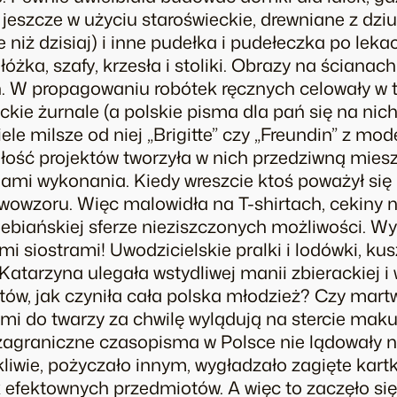
y jeszcze w użyciu staroświeckie, drewniane z dzi
e niż dzisiaj) i inne pudełka i pudełeczka po lek
łóżka, szafy, krzesła i stoliki. Obrazy na ścianac
. W propagowaniu robótek ręcznych celowały w
kie żurnale (a polskie pisma dla pań się na nich
wiele milsze od niej „Brigitte” czy „Freundin” z mo
łość projektów tworzyła w nich przedziwną mies
mi wykonania. Kiedy wreszcie ktoś poważył się n
rwowzoru. Więc malowidła na T-shirtach, cekiny 
iebiańskiej sferze nieziszczonych możliwości. Wy
i siostrami! Uwodzicielskie pralki i lodówki, kus
tarzyna ulegała wstydliwej manii zbierackiej i 
zytów, jak czyniła cała polska młodzież? Czy martw
i do twarzy za chwilę wylądują na stercie makul
 zagraniczne czasopisma w Polsce nie lądowały 
liwie, pożyczało innym, wygładzało zagięte kartk
efektownych przedmiotów. A więc to zaczęło się 