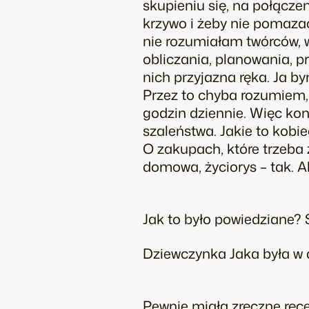
skupieniu się, na połącze
krzywo i żeby nie pomazać
nie rozumiałam twórców, w
obliczania, planowania, p
nich przyjazna ręka. Ja b
Przez to chyba rozumiem,
godzin dziennie. Więc kon
szaleństwa. Jakie to kobie
O zakupach, które trzeba z
domowa, życiorys – tak. Al
Jak to było powiedziane? 
Dziewczynka Jaka była w 
Pewnie miała zręczne ręce