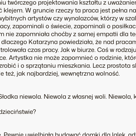
niu twórczego projektowania kształtu z uważaniem
 klejem. W gruncie rzeczy ta praca jest pełna na
ybitnych artystów czy wynalazców, którzy w szal
racy, zapominali o świecie, zapominali o posiłkac
ym nie zapomniała choćby z samej empatii dla tego
 dlaczego Katarzyna powiedziała, że nad pracam
trolowała czas pracy. Jak w biurze. Coś w rodza
ce. Artystka nie może zapomnieć o rodzinie, które
robić i o sprzątaniu mieszkania. Lecz prostota s
e też, jak najbardziej, wewnętrzna wolność.
Słodka niewola. Niewola z własnej woli. Niewola, 
dzieciństwie?
. Pewnie uwielbiała budować domki dla lalek, gdz