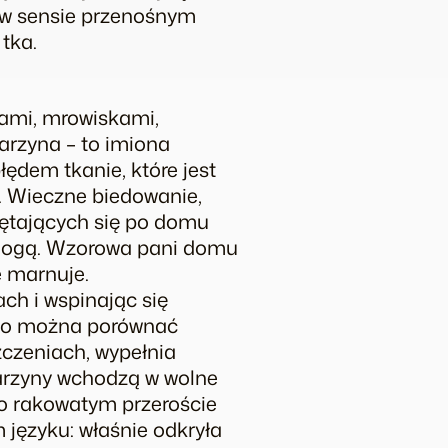
ta w sensie przenośnym
tka.
cami, mrowiskami,
arzyna – to imiona
łędem tkanie, które jest
. Wieczne biedowanie,
ałętających się po domu
ną nogą. Wzorowa pani domu
e marnuje.
ch i wspinając się
tego można porównać
zczeniach, wypełnia
tarzyny wchodzą w wolne
, o rakowatym przeroście
 języku: właśnie odkryła