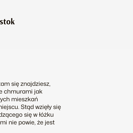
ystok
tam się znajdziesz,
ne chmurami jak
wych mieszkań
jscu. Stąd wzięły się
dzącego się w łóżku
mi nie powie, że jest