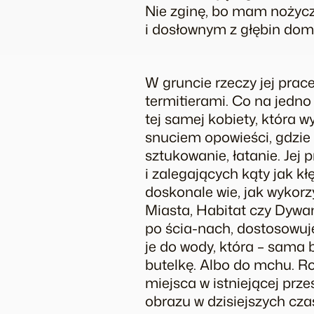
Nie zginę, bo mam nożyczki
i dosłownym z głębin domu
W gruncie rzeczy jej prac
termitierami. Co na jedn
tej samej kobiety, która w
snuciem opowieści, gdzie
sztukowanie, łatanie. Jej
i zalegających kąty jak k
doskonale wie, jak wykorzy
Miasta, Habitat czy Dywan
po ścia-nach, dostosowuje
je do wody, która – sama 
butelkę. Albo do mchu. Ro
miejsca w istniejącej prz
obrazu w dzisiejszych cza