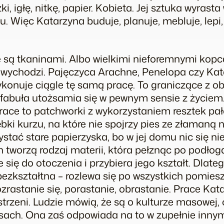
, igłę, nitkę, papier. Kobieta. Jej sztuka wyras
. Więc Katarzyna buduje, planuje, mebluje, lepi, 
e są tkaninami. Albo wielkimi nieforemnymi kop
o wychodzi. Pajęczyca Arachne, Penelopa czy Kat
ykonuje ciągle tę samą pracę. To graniczące z ob
 fabuła utożsamia się w pewnym sensie z życiem
 prace to patchworki z wykorzystaniem resztek p
łębki kurzu, na które nie spojrzy pies ze złama
stać stare papierzyska, bo w jej domu nic się ni
 tworzą rodzaj materii, która pełznąc po podłoga
 się do otoczenia i przybiera jego kształt. Dla
bezkształtna – rozlewa się po wszystkich pomies
zrastanie się, porastanie, obrastanie. Prace Ka
estrzeni. Ludzie mówią, że są o kulturze masowej
sach. Ona zaś odpowiada na to w zupełnie innym