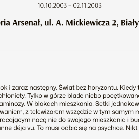
10.10.2003 – 02.11.2003
ria Arsenał, ul. A. Mickiewicza 2, Biał
ok i zaraz następny. Świat bez horyzontu. Kiedy 
wchłonięty. Tylko w górze blade niebo pocętkowa
aminozy. W blokach mieszkania. Setki jednako
aniem, z telewizorem wszędzie w tym samym mie
racającym nocą nie do swojego mieszkania i bu
nne déja vu. To musi odbić się na psychice. Nikt 