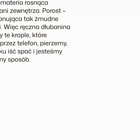
a materia rosnąca
ani zewnętrza. Porost –
ykonująca tak żmudne
i. Więc ręczna dłubanina
 te krople, które
rzez telefon, pierzemy,
u iść spać i jesteśmy
ny sposób.