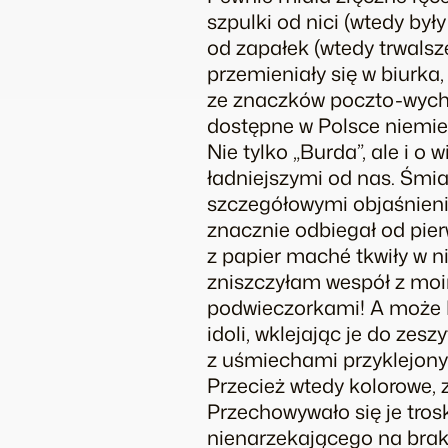
szpulki od nici (wtedy był
od zapałek (wtedy trwalsz
przemieniały się w biurka, 
ze znaczków poczto-wych
dostępne w Polsce niemiec
Nie tylko „Burda”, ale i o 
ładniejszymi od nas. Śmia
szczegółowymi objaśnienia
znacznie odbiegał od pie
z papier maché tkwiły w n
zniszczyłam wespół z moim
podwieczorkami! A może Ka
idoli, wklejając je do zes
z uśmiechami przyklejonym
Przecież wtedy kolorowe,
Przechowywało się je trosk
nienarzekającego na brak 