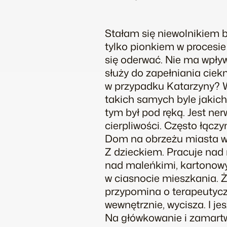
Stałam się niewolnikiem b
tylko pionkiem w procesi
się oderwać. Nie ma wpływu
służy do zapełniania ciek
w przypadku Katarzyny? W
takich samych byle jakich 
tym był pod ręką. Jest ne
cierpliwości. Często łącz
Dom na obrzeżu miasta w 
Z dzieckiem. Pracuje nad 
nad maleńkimi, kartonowym
w ciasnocie mieszkania. 
przypomina o terapeutycz
wewnętrznie, wycisza. I j
Na główkowanie i zamartw