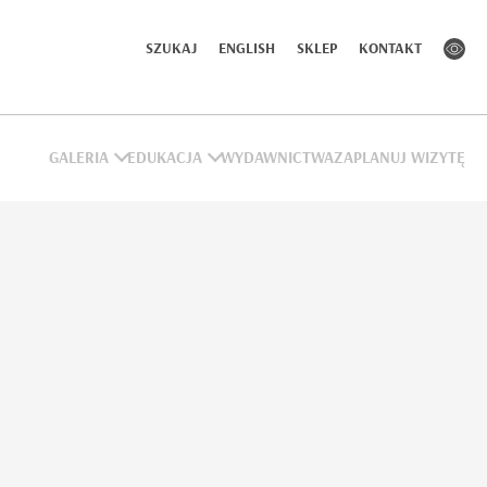
SZUKAJ
ENGLISH
SKLEP
KONTAKT
GALERIA
EDUKACJA
WYDAWNICTWA
ZAPLANUJ WIZYTĘ