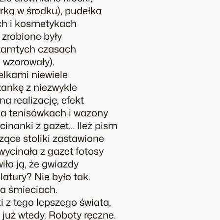
urką w środku), pudełka
ach i kosmetykach
h zrobione były
 tamtych czasach
 wzorowały).
delkami niewiele
zankę z niezwykle
a realizację, efekt
na tenisówkach i wazony
cinanki z gazet… Ileż pism
zące stoliki zastawione
wycinała z gazet fotosy
iło ją, że gwiazdy
atury? Nie było tak.
na śmieciach.
i z tego lepszego świata,
już wtedy. Roboty ręczne.