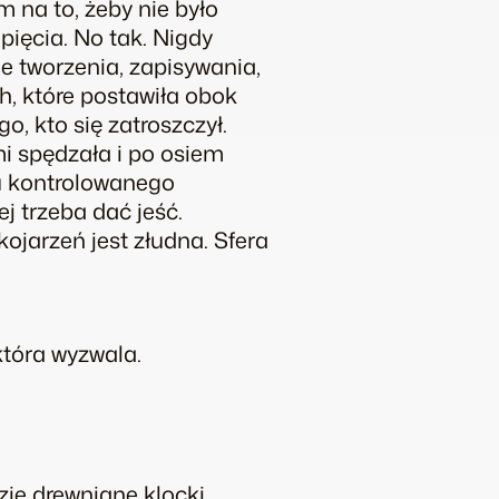
 na to, żeby nie było
pięcia. No tak. Nigdy
e tworzenia, zapisywania,
h, które postawiła obok
, kto się zatroszczył.
i spędzała i po osiem
ju kontrolowanego
j trzeba dać jeść.
kojarzeń jest złudna. Sfera
która wyzwala.
ie drewniane klocki,