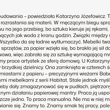
udowania – powiedziała Katarzyna Józefowicz. To
e rozrastania się materii. W męczącym biegu spr
 na jego przebieg, bo sztuka kieruje jej rękami,
nących jak woda z kranu godzin. Związki między
szystko da się ładnie wytłumaczyć. Mebelki two
sprzętów, za papier wzięła się, bo brakło jej sił 
rwowa, więc zabrała się za sztukę wymagającą mró
ymy prace artystek ze sferą domową. U Katarzyny J
brzydkiej dzielnicy. Ona zamknięta w czterech ś
miastami z papieru – precyzyjnymi wieżami Babe
i mebelkami z serii Habitat. Stale jednak myśli,
Żeby dały zmagazynować się w pudłach, piętrzo
nym działaniu papierowej mantry. Praca ją uspo
eszcze jedno. To praca manualna. Nie ma w niej m
ianie się. Znamy to. Znamy smak tej pracy, p