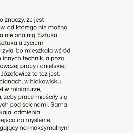
 znaczy, że jest
aw, od którego nie można
 a nie ona nią. Sztuka
 sztuką a życiem
rzyła, bo mieszkała wśród
do innych technik, a poza
wczej pracy i anielskiej
ózefowicz to też jest.
cianach, w blokowisku.
l w miniaturze,
 żeby prace mieściły się
nych pod ścianami. Sama
kaja, odmienia
iejsca na myślenie.
olegający na maksymalnym