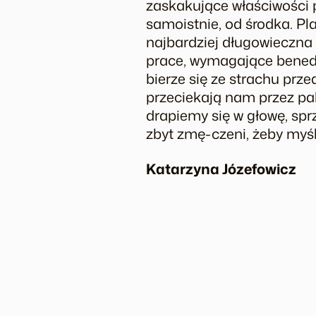
zaskakujące właściwości p
samoistnie, od środka. Pl
najbardziej długowieczna
prace, wymagające benedyk
bierze się ze strachu przed
przeciekają nam przez pal
drapiemy się w głowę, sp
zbyt zmę-czeni, żeby myś
Katarzyna Józefowicz