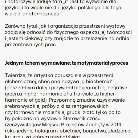
i natarczywie ląduje tam „i”. Jest to wyzwanie dla
języka, i to wcale nie dla języka polskiego, ale tego
w ciele, anatomicznego.
Zarówno tytuł, jak i organizacja przestrzeni wystawy
zdają się odnosić do fizycznego aspektu jej twórczości
i jestem ciekawy, czy znajdzie to przełożenie na odbiór
prezentowanych prac.
Jednym tchem wymawiane: tematymateriałyproces
Twierdzę, że artystka porusza się w przestrzeni
alchemicznej, choć ona nazywa ją biochemią*
(poszedłbym dalej i przywołał biogeometrię:
negative
green
,
a higher harmonic of ultra-violet
,
a higher
harmonic of gold
). Przypomnę żmudne uzyskiwanie
srebra wysokiej próby z klisz rentgenowskich
czy formowanie maleńkiej grudki złota tylko po to,
by pokazać na wystawie
Sterownik czasu
rzeczywistego
w Miejscu Projektów Zachęty w 2014
roku jedynie hologram, obietnicę bogactwa, złudzenie
kruszcu, za którym oszalał świat.