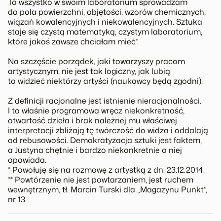
To wszystko w swoim laboratorium sprowadzam
do pola powierzchni, objętości, wzorów chemicznych,
wiązań kowalencyjnych i niekowalencyjnych. Sztuka
staje się czystą matematyką, czystym laboratorium,
które jakoś zawsze chciałam mieć*
.
Na szczęście porządek, jaki towarzyszy pracom
artystycznym, nie jest tak logiczny, jak lubią
to widzieć niektórzy artyści (naukowcy będą zgodni).
Z definicji racjonalne jest istnienie nieracjonalności.
I to właśnie programowa wręcz niekonkretność,
otwartość dzieła i brak należnej mu właściwej
interpretacji zbliżają tę twórczość do widza i oddalają
od rebusowości. Demokratyzacja sztuki jest faktem,
a Justyna chętnie i bardzo niekonkretnie o niej
opowiada.
* Powołuję się na rozmowę z artystką z dn. 23.12.2014.
** Powtórzenie nie jest powtarzaniem, jest ruchem
wewnętrznym, tł. Marcin Turski dla „Magazynu Punkt”,
nr 13.