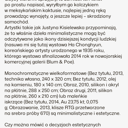
po prostu napisać, wyryłbym go kolczykiem
w meksykańskim kaktusie, najlepiej jedną ręką
prowadząc wynajęty, a jeszcze lepiej – skradziony
samochód.
Artystki takie jak Justyna Kisielewska przypominają,
że to właśnie dzieła minimalistyczne mogą być
odczytywane jako ikony dzisiejszej kondycji ludzkiej
(nasuwa mi się tutaj wystawa Ha Chonghyun,
koreańskiego artysty urodzonego w 1935 roku,
którego wystawa sfinalizowała 2014 rok w nowojorskiej
komercyjnej galerii Blum & Poe).
Monochromatyczne wielkoformatowe (
Bez tytułu
, 2013,
technika własna, 240 x 320 cm;
Bez tytułu
, 2012, olej
na kamieniu, 180 x 140 cm;
Obraz,
2010, silikon i akryl
na płótnie, 288 x 250 cm;
Obraz drugi
, 2011, silikon
na płótnie, 260 x 210 cm) lub maleńkie
iskrzące (
Bez tytułu
, 2014, Au 23,75 kt; 0,075
g;
Obrazowanie
, 2013, klisze RTG przetworzone
na srebro próby 670) są minimalistyczne i estetyczne.
Czy można mówić o decyzjach estetycznych