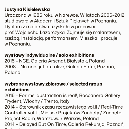
Justyna Kisielewska
Urodzona w 1986 roku w Narewce. W latach 2006–2012
studiowała w Akademii Sztuk Pięknych w Poznaniu.
Dyplom z malarstwa uzyskała w pracowni
prof. Wojciecha Łazarczyka. Zajmuje się malarstwem,
rzeźbą, instalacją, performansem. Mieszka i pracuje
w Poznaniu.
wystawy indywidualne / solo exhibitions
2015 –
ŃCE
, Galeria Arsenał, Białystok, Poland
2008 –
No one get out alive
, Galeria Enter, Poznań,
Poland
wybrane wystawy zbiorowe / selected group
exhibitions
2015 –
For me, abstraction is real!
, Boccanera Gallery,
Trydent, Włochy / Trento, Italy
2014 –
Sterownik czasu rzeczywistego vol.II / Real-Time
Controller vol. II
, Miejsce Projektów Zachęty / Zachęta
Project Room, Warszawa / Warsaw, Poland
2014 – Delayed But On Time
, Galeria Rekursja, Poznań,