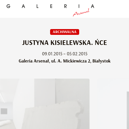
ARCHIWALNA
JUSTYNA KISIELEWSKA. ŃCE
09.01.2015 – 05.02.2015
Galeria Arsenał, ul. A. Mickiewicza 2, Białystok
Wystawa „ŃCE”,
leria Arsenał, Białystok, 09.01-05.02.2015 /
Galeria Arse