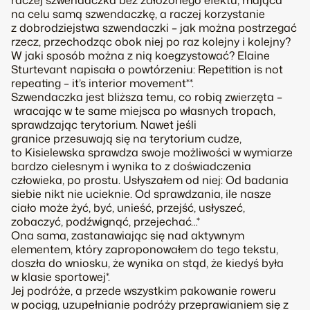
raczej
szwendaczka
bez założonego efektu, mająca
na celu samą szwendaczkę, a raczej korzystanie
z dobrodziejstwa szwendaczki
–
jak można postrzegać
rzecz, przechodząc obok niej po raz kolejny i kolejny?
W jaki sposób można z nią koegzystować? Elaine
Sturtevant napisała o powtórzeniu:
Repetition is not
repeating – it’s interior movement
**.
Szwendaczka jest bliższa temu, co robią zwierzęta
–
wracając w te same miejsca po własnych tropach,
sprawdzając terytorium. Nawet jeśli
granice przesuwają się na terytorium cudze,
to Kisielewska sprawdza swoje możliwości w wymiarze
bardzo cielesnym i wynika to z doświadczenia
człowieka, po prostu. Usłyszałem od niej:
Od badania
siebie nikt nie ucieknie. Od sprawdzania, ile nasze
ciało może żyć, być, unieść, przejść, usłyszeć,
zobaczyć, podźwignąć, przejechać
…
*
Ona sama, zastanawiając się nad aktywnym
elementem, który zaproponowałem do tego tekstu,
doszła do wniosku, że wynika on stąd, że kiedyś była
w klasie sportowej*.
Jej podróże, a przede wszystkim pakowanie roweru
w pociąg, uzupełnianie podróży przeprawianiem się z