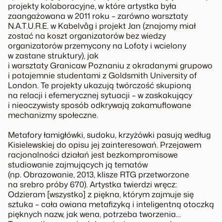
projekty kolaboracyjne, w które artystka była
zaangażowana w 2011 roku
–
zarówno warsztaty
N.A.T.U.R.E. w Kabelvåg i projekt
Jan
(znajomy miał
zostać na koszt organizatorów bez wiedzy
organizatorów przemycony na Lofoty i wcielony
w zastane struktury), jak
i warsztaty
Granica
w Poznaniu z okradanymi grupowo
i potajemnie studentami z Goldsmith University of
London. Te projekty ukazują twórczość skupioną
na relacji i efemerycznej sytuacji
–
w zaskakujący
i nieoczywisty sposób odkrywają zakamuflowane
mechanizmy społeczne.
Metafory łamigłówki, sudoku, krzyżówki pasują według
Kisielewskiej do opisu jej zainteresowań. Przejawem
racjonalności działań jest bezkompromisowe
studiowanie zajmujących ją tematów
(np.
Obrazowanie
, 2013, klisze RTG przetworzone
na srebro próby 670). Artystka twierdzi wręcz:
Odzieram
[wszystko]
z piękna, którym zajmuje się
sztuka
– cała owiana metafizyką i inteligentną otoczką
pięknych nazw, jak wena, potrzeba tworzenia…