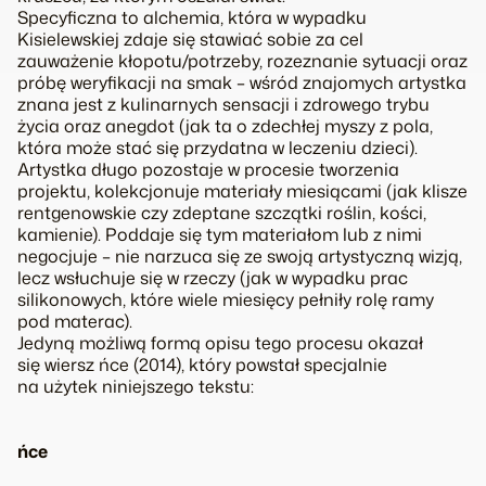
Specyficzna to alchemia, która w wypadku
Kisielewskiej zdaje się stawiać sobie za cel
zauważenie
kłopotu/potrzeby
, rozeznanie
sytuacji
oraz
próbę
weryfikacji na smak
–
wśród znajomych artystka
znana jest z kulinarnych sensacji i zdrowego trybu
życia oraz anegdot (jak ta o zdechłej myszy z pola,
która może stać się przydatna w leczeniu dzieci).
Artystka długo pozostaje w procesie tworzenia
projektu, kolekcjonuje materiały miesiącami (jak klisze
rentgenowskie czy zdeptane szczątki roślin, kości,
kamienie). Poddaje się tym materiałom lub z nimi
negocjuje – nie narzuca się ze swoją artystyczną wizją,
lecz
wsłuchuje się
w rzeczy (jak w wypadku prac
silikonowych, które wiele miesięcy pełniły rolę ramy
pod materac).
Jedyną możliwą formą opisu tego procesu okazał
się wiersz
ńce
(2014), który powstał specjalnie
na użytek niniejszego tekstu:
ńce