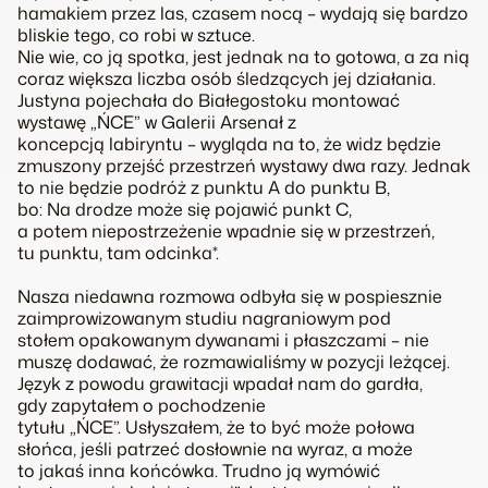
hamakiem przez las, czasem nocą – wydają się bardzo
bliskie tego, co robi w sztuce.
Nie wie, co ją spotka, jest jednak na to gotowa, a za nią
coraz większa liczba osób śledzących jej działania.
Justyna pojechała do Białegostoku montować
wystawę „ŃCE” w Galerii Arsenał z
koncepcją
labiryntu
–
wygląda na to, że widz będzie
zmuszony przejść przestrzeń wystawy dwa razy. Jednak
to nie będzie podróż z punktu A do punktu B,
bo:
Na drodze może się pojawić punkt C,
a potem niepostrzeżenie wpadnie się w przestrzeń,
tu punktu, tam odcinka*.
Nasza niedawna rozmowa odbyła się w pospiesznie
zaimprowizowanym studiu nagraniowym pod
stołem opakowanym dywanami i płaszczami
–
nie
muszę dodawać, że rozmawialiśmy w pozycji leżącej.
Język z powodu grawitacji wpadał nam do gardła,
gdy zapytałem o pochodzenie
tytułu „ŃCE”
.
Usłyszałem, że to być może połowa
słońca, jeśli patrzeć dosłownie na wyraz, a może
to jakaś inna końcówka. Trudno ją wymówić