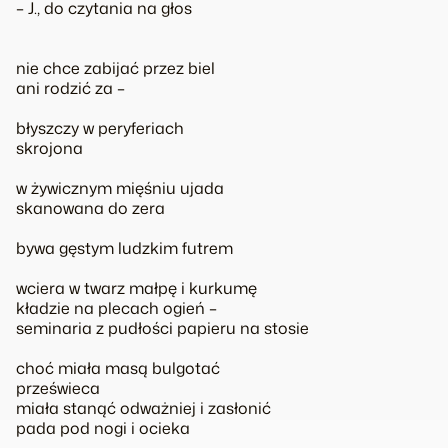
–
J., do czytania na głos
nie chce zabijać przez biel
ani rodzić za –
błyszczy w peryferiach
skrojona
w żywicznym mięśniu ujada
skanowana do zera
bywa gęstym ludzkim futrem
wciera w twarz małpę i kurkumę
kładzie na plecach ogień –
seminaria z pudłości papieru na stosie
choć miała masą bulgotać
prześwieca
miała stanąć odważniej i zasłonić
pada pod nogi i ocieka