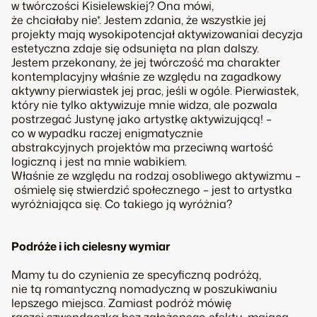
w twórczości Kisielewskiej? Ona mówi,
że
chciałaby nie
*. Jestem zdania, że wszystkie jej
projekty mają wysokipotencjał aktywizowaniai decyzja
estetyczna zdaje się odsunięta na plan dalszy.
Jestem przekonany, że jej twórczość ma charakter
kontemplacyjny właśnie ze względu na zagadkowy
aktywny pierwiastek jej prac, jeśli w ogóle. Pierwiastek,
który nie tylko aktywizuje mnie widza, ale pozwala
postrzegać Justynę jako artystkę aktywizującą!
–
co w wypadku raczej enigmatycznie
abstrakcyjnych projektów ma przeciwną wartość
logiczną i jest na mnie wabikiem.
Właśnie ze względu na rodzaj osobliwego aktywizmu
–
ośmielę się stwierdzić społecznego – jest to artystka
wyróżniająca się. Co takiego ją wyróżnia?
Podróże i ich cielesny wymiar
Mamy tu do czynienia ze specyficzną podróżą,
nie tą romantyczną nomadyczną w poszukiwaniu
lepszego miejsca. Zamiast
podróż
mówię