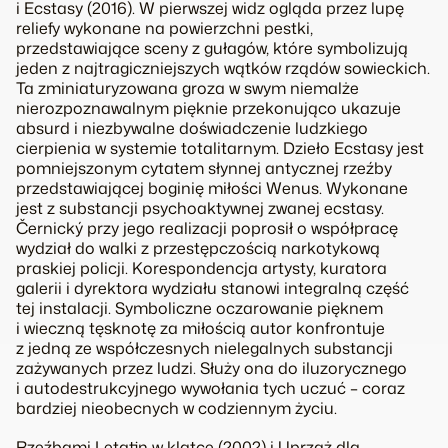
i
Ecstasy
(2016). W pierwszej widz ogląda przez lupę
reliefy wykonane na powierzchni pestki,
przedstawiające sceny z gułagów, które symbolizują
jeden z najtragiczniejszych wątków rządów sowieckich.
Ta zminiaturyzowana groza w swym niemalże
nierozpoznawalnym pięknie przekonująco ukazuje
absurd i niezbywalne doświadczenie ludzkiego
cierpienia w systemie totalitarnym. Dzieło
Ecstasy
jest
pomniejszonym cytatem słynnej antycznej rzeźby
przedstawiającej boginię miłości Wenus. Wykonane
jest z substancji psychoaktywnej zwanej ecstasy.
Černický przy jego realizacji poprosił o współpracę
wydział do walki z przestępczością narkotykową
praskiej policji. Korespondencja artysty, kuratora
galerii i dyrektora wydziału stanowi integralną część
tej instalacji. Symboliczne oczarowanie pięknem
i wieczną tęsknotę za miłością autor konfrontuje
z jedną ze współczesnych nielegalnych substancji
zażywanych przez ludzi. Służy ona do iluzorycznego
i autodestrukcyjnego wywołania tych uczuć – coraz
bardziej nieobecnych w codziennym życiu.
Rzeźbami
Letatin w klatce
(2002) i
Uprząż dla