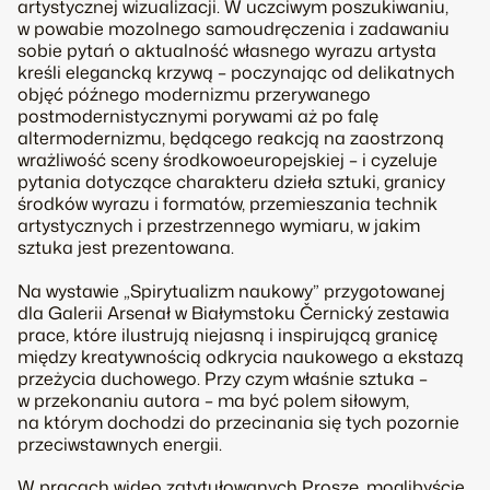
artystycznej wizualizacji. W uczciwym poszukiwaniu,
w powabie mozolnego samoudręczenia i zadawaniu
sobie pytań o aktualność własnego wyrazu artysta
kreśli elegancką krzywą – poczynając od delikatnych
objęć późnego modernizmu przerywanego
postmodernistycznymi porywami aż po falę
altermodernizmu, będącego reakcją na zaostrzoną
wrażliwość sceny środkowoeuropejskiej – i cyzeluje
pytania dotyczące charakteru dzieła sztuki, granicy
środków wyrazu i formatów, przemieszania technik
artystycznych i przestrzennego wymiaru, w jakim
sztuka jest prezentowana.
Na wystawie „Spirytualizm naukowy” przygotowanej
dla Galerii Arsenał w Białymstoku Černický zestawia
prace, które ilustrują niejasną i inspirującą granicę
między kreatywnością odkrycia naukowego a ekstazą
przeżycia duchowego. Przy czym właśnie sztuka –
w przekonaniu autora – ma być polem siłowym,
na którym dochodzi do przecinania się tych pozornie
przeciwstawnych energii.
W pracach wideo zatytułowanych
Proszę, moglibyście