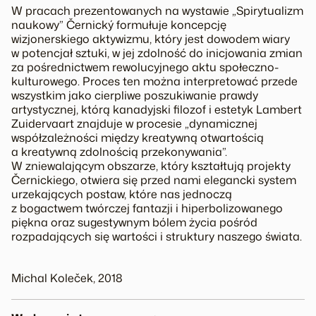
W pracach prezentowanych na wystawie „Spirytualizm
naukowy” Černický formułuje koncepcję
wizjonerskiego aktywizmu, który jest dowodem wiary
w potencjał sztuki, w jej zdolność do inicjowania zmian
za pośrednictwem rewolucyjnego aktu społeczno-
kulturowego. Proces ten można interpretować przede
wszystkim jako cierpliwe poszukiwanie prawdy
artystycznej, którą kanadyjski filozof i estetyk Lambert
Zuidervaart znajduje w procesie „dynamicznej
współzależności między kreatywną otwartością
a kreatywną zdolnością przekonywania”.
W zniewalającym obszarze, który kształtują projekty
Černickiego, otwiera się przed nami elegancki system
urzekających postaw, które nas jednoczą
z bogactwem twórczej fantazji i hiperbolizowanego
piękna oraz sugestywnym bólem życia pośród
rozpadających się wartości i struktury naszego świata.
Michal Koleček, 2018