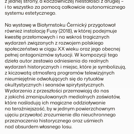
z jednej strony, a koczowniczej niestałości z drugiej –
i to wszystko za pomocą całkowicie autonomicznego
systemu estetycznego.
Na wystawę w Białymstoku Černický przygotował
również instalację
Fusy
(2018), w której podejmuje
kwestię przełomowych i na wskroś tragicznych
wydarzeń związanych z rozwojem polskiego
społeczeństwa w ciągu XX wieku oraz jego obecnej
pełnej antagonizmów sytuacji. W kompozycji tego
dzieła autor zestawia odniesienia do realnych
wydarzeń historycznych i miejsc, które je symbolizują,
z kiczowatą atmosferą programów telewizyjnych
nieumiejętnie odwołujących się do rytuałów
okultystycznych i seansów spirytystycznych.
Wydarzenia z przeszłości przemawiają do nas
z jakichś zmanipulowanych medialnych zaświatów,
które naśladują ich magiczne oddziaływanie
na teraźniejszość, by w jednym powierzchownym
ujęciu przywołać zrozumienie dla nieuchronnego
przeznaczenia historycznego oraz uśmiech
nad absurdem własnego losu.