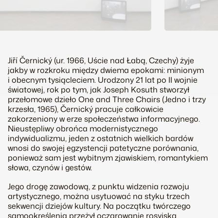
Jiří Černický (ur. 1966, Uście nad Łabą, Czechy) żyje
jakby w rozkroku między dwiema epokami: minionym
i obecnym tysiącleciem. Urodzony 21 lat po II wojnie
światowej, rok po tym, jak Joseph Kosuth stworzył
przełomowe dzieło
One and Three Chairs
(
Jedno i trzy
krzesła
, 1965), Černický pracuje całkowicie
zakorzeniony w erze społeczeństwa informacyjnego.
Nieustępliwy obrońca modernistycznego
indywidualizmu, jeden z ostatnich wielkich bardów
wnosi do swojej egzystencji patetyczne porównania,
ponieważ sam jest wybitnym zjawiskiem, romantykiem
słowa, czynów i gestów.
Jego drogę zawodową, z punktu widzenia rozwoju
artystycznego, można usytuować na styku trzech
sekwencji dziejów kultury. Na początku twórczego
samookreślenia przeżył oczarowanie rosyjską