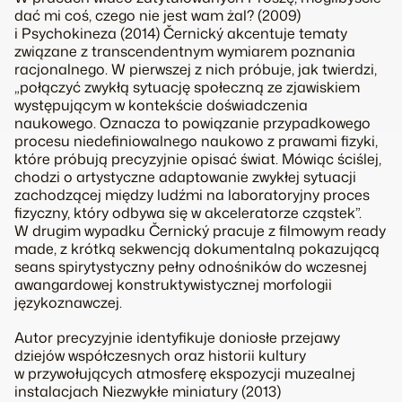
dać mi coś, czego nie jest wam żal?
(2009)
i
Psychokineza
(2014) Černický akcentuje tematy
związane z transcendentnym wymiarem poznania
racjonalnego. W pierwszej z nich próbuje, jak twierdzi,
„połączyć zwykłą sytuację społeczną ze zjawiskiem
występującym w kontekście doświadczenia
naukowego. Oznacza to powiązanie przypadkowego
procesu niedefiniowalnego naukowo z prawami fizyki,
które próbują precyzyjnie opisać świat. Mówiąc ściślej,
chodzi o artystyczne adaptowanie zwykłej sytuacji
zachodzącej między ludźmi na laboratoryjny proces
fizyczny, który odbywa się w akceleratorze cząstek”.
W drugim wypadku Černický pracuje z filmowym ready
made, z krótką sekwencją dokumentalną pokazującą
seans spirytystyczny pełny odnośników do wczesnej
awangardowej konstruktywistycznej morfologii
językoznawczej.
Autor precyzyjnie identyfikuje doniosłe przejawy
dziejów współczesnych oraz historii kultury
w przywołujących atmosferę ekspozycji muzealnej
instalacjach
Niezwykłe miniatury
(2013)