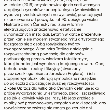
wilkołaka
(2016) artysta nawiązuje do serii własnych
utopijnych rysunków konceptualnych (w niewielkim
wyborze przedstawionych na wystawie), powstających
nieprzerwanie od początku lat 90. ubiegłego wieku.
Niektóre z nich Černický realizuje w formie
elektryzujących znaczeniowo, estetycznie
dynamicznych instalacji.
Letatin w klatce
prezentuje
przenikanie się modernistycznego mitu artystycznego
łączącego się z osobą rosyjskiego twórcy
awangardowego Władimira Tatlina z nielegalnie
rozpowszechnianą powieścią dla chłopców
podburzającą przeciw władzom totalitarnym,
której bohater jest wynalazcą latającego roweru. Obaj
bohaterowie – realny i fikcyjny (stworzony
przez czeskiego pisarza Jaroslava Foglara) – i ich
utopijne wynalazki oferują symboliczne narzędzie
do ucieczki z otaczającej dusznej rzeczywistości.
Z kolei
Uprząż dla wilkołaka
Černický definiuje jako
próbę wykorzystania „niesfornego, złego i szczekliwego
psa jakiejkolwiek większej rasy. Na jego grzbiecie
miałby być przymocowany megafon w taki sposób, aby
rozwścieczone zwierzę nie mogło go zrzucić ani