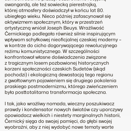
awangardą, ale też sowiecką pierestrojką,
której atmosfery doświadczył w końcu lat 80.
ubiegłego wieku. Nieco później zafascynował się
aktywizmem społecznym, który w przestrzeń
artystyczną wniósł Joseph Beuys. Wrażliwość
Černickiego podlegała również silnie inspirującym
wpływom schyłkowej nieoficjalnej czeskiej moderny –
w kontrze do cicho dogorywającego rewolucyjnego
reżimu komunistycznego. W szczególności
konfrontował własne doświadczenia związane
z tragicznym losem pozbawionej historycznych
korzeni społeczności czeskich Sudetów (skąd
pochodzi) i ekologiczną dewastacją tego regionu
z gwałtownym pojawieniem się drugiego pokolenia
praskiego postmodernizmu, którego zwieńczeniem
była posttotalitarna transformacja społeczna.
I tak, jako wrażliwy nomada, wieczny poszukiwacz
prawdy i kondensator nowych światów czy uporczywy
opowiadacz wielkich i niestety marginalnych historii,
Černický sięga do swojej pamięci, do głębi swojej
wyobraźni, aby z niej wydobyć nowe tematy warte