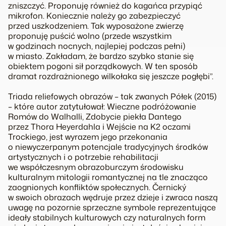
zniszczyć. Proponuję również do kagańca przypiąć
mikrofon. Koniecznie należy go zabezpieczyć
przed uszkodzeniem. Tak wyposażone zwierzę
proponuję puścić wolno (przede wszystkim
w godzinach nocnych, najlepiej podczas pełni)
w miasto. Zakładam, że bardzo szybko stanie się
obiektem pogoni sił porządkowych. W ten sposób
dramat rozdrażnionego wilkołaka się jeszcze pogłębi”.
Triada reliefowych obrazów – tak zwanych
Półek
(2015)
– które autor zatytułował:
Wieczne podróżowanie
Romów do Walhalli
,
Zdobycie piekła Dantego
przez Thora Heyerdahla
i
Wejście na K2 oczami
Trockiego
, jest wyrazem jego przekonania
o niewyczerpanym potencjale tradycyjnych środków
artystycznych i o potrzebie rehabilitacji
we współczesnym obrazoburczym środowisku
kulturalnym mitologii romantycznej na tle znacząco
zaognionych konfliktów społecznych. Černický
w swoich obrazach wędruje przez dzieje i zwraca naszą
uwagę na pozornie sprzeczne symbole reprezentujące
ideały stabilnych kulturowych czy naturalnych form