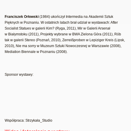
Franciszek Orłowski
(1984) ukończył Intermedia na Akademii Sztuk
Pięknych w Poznaniu. W ostatnich latach brał udział w wystawach:
After
Socialist Statues
w galerii Kim? (Ryga, 2011),
Mir
w Galerii Arsenał
w Białymstoku (2011),
Projekty wybrane
w BWA Zielona Góra (2011),
Rób
tak
w galerii Stereo (Poznań, 2010),
Zerreißproben
w Lepiziger Kreis (Lipsk,
2010),
Nie ma sorry
w Muzeum Sztuki Nowoczesnej w Warszawie (2008),
Mediation Biennale w Poznaniu (2008).
Sponsor wystawy:
Współpraca: Strzykała_Studio