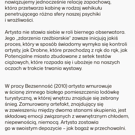
nawiązujemy jednocześnie relację zapachową,
która przetwarza kabinę w rodzaj wehikułu
penetrującego różna sfery naszej psychiki
i wrażliwości.
Artysta nie stawia siebie w roli biernego obserwatora.
Jego „zdarzenia rzeźbiarskie” zawsze inicjują jakiś
proces, który w sposób świadomy wymyka się kontroli
artysty, jak
Drobne
, które przechodzą z rąk do rąk, jak
Potencjalne miasto
zbudowane z setek testów
ciążowych, które rozpada się i ubożeje na naszych
oczach w trakcie trwania wystawy.
W pracy
Bezsenność
(2010) artysta wmurowuje
w ścianę zimnego białego pomieszczenia lodówkę
turystyczną, w której wnętrzu znajduje się zebrany
śnieg. Zamurowany artefakt, znajdujący się
w zawieszeniu między dwoma stanami skupienia, jest
składową emocji związanych z wewnętrznym chłodem,
niepewnością, niemocą. Artysta zostawia
go w swoistym depozycie – jak bagaż w przechowalni.