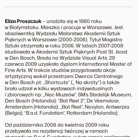
Eliza Proszczuk
– urodziła się w 1980 roku
w Białymstoku. Mieszka i pracuje w Warszawie. Jest
absolwentką Wydziału Malarstwa Akademii Sztuk
Pięknych w Warszawie (2000-2006). Tytuł Magistra
Sztuki otrzymała w roku 2006. W latach 2007-2009
studiowała w Akademii Sztuk Pięknych Post St. Joost
w Den Bosch, Breda na Wydziale Visual Arts. 29
czerwca 2009 uzyskała dyplom International Master of
Fine Arts. W trakcie studiów przygotowała akcje
artystyczną wokół przestrzeni Dworca Centralnego
w Den Bosch pt: „Shortcuts” („ Na skróty”) a także
brała udział w kilku wystawach indywidualnych
i zbiorowych np: „Noc Muzeów”, SM’s Stedelijk Museum,
Den Bosch (Holandia); “Bat Reel 2”, De Veemvloar,
Amsterdam (Holandia); „Bat Reel”, Novylon, Antwerpia
(Belgia); “B.a.d. Fundation”, Rotterdam (Holandia);
Od października 2008 do kwietnia 2009 roku
przebywała na rezydencji twórczej w ramach