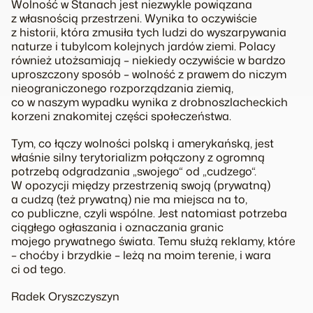
Wolność w Stanach jest niezwykle powiązana
z własnością przestrzeni. Wynika to oczywiście
z historii, która zmusiła tych ludzi do wyszarpywania
naturze i tubylcom kolejnych jardów ziemi. Polacy
również utożsamiają – niekiedy oczywiście w bardzo
uproszczony sposób – wolność z prawem do niczym
nieograniczonego rozporządzania ziemią,
co w naszym wypadku wynika z drobnoszlacheckich
korzeni znakomitej części społeczeństwa.
Tym, co łączy wolności polską i amerykańską, jest
właśnie silny terytorializm połączony z ogromną
potrzebą odgradzania „swojego“ od „cudzego“.
W opozycji między przestrzenią swoją (prywatną)
a cudzą (też prywatną) nie ma miejsca na to,
co publiczne, czyli wspólne. Jest natomiast potrzeba
ciągłego ogłaszania i oznaczania granic
mojego prywatnego świata. Temu służą reklamy, które
– choćby i brzydkie – leżą na moim terenie, i wara
ci od tego.
Radek Oryszczyszyn