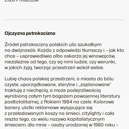
Ojczyzna pstrokacizna
Źródeł pstrokacizny polskich ulic szukałbym
na dwójnasób. Każda z odpowiedzi tłumaczy i – jak kto
chce – usprawiedliwia albo oskarża jej winowajców,
niezależnie od tego, czy są nimi ludzie, czy warunki,
w jakich żyją, tworząc przestrzeń wokół siebie.
Lubię chaos polskiej przestrzeni, a miasta do bólu
czyste, uporządkowane, sterylne i „zaplanowane“
traktuję z niechęcią, a może podejrzliwością
wyrobioną całym tym bagażem powojennej literatury
posttotalitarnej, z
Rokiem 1984
na czele. Kolorowe
banery, ulotki reklamowe wysypujące się
z przeładowanych koszy na śmieci, citylighty i cała
reszta tego, co wielu nazywa kapitalistycznym
śmieciem, dla mnie – osoby urodzonej w 1980 roku –