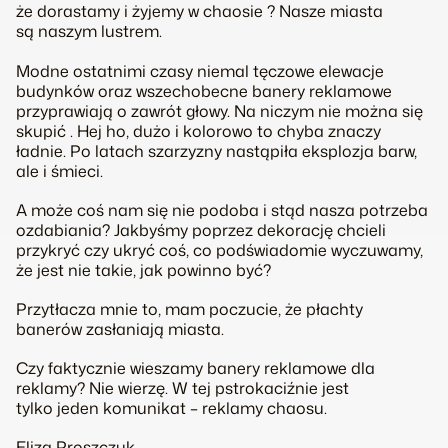
że dorastamy i żyjemy w chaosie ? Nasze miasta
są naszym lustrem.
Modne ostatnimi czasy niemal tęczowe elewacje
budynków oraz wszechobecne banery reklamowe
przyprawiają o zawrót głowy. Na niczym nie można się
skupić . Hej ho, dużo i kolorowo to chyba znaczy
ładnie. Po latach szarzyzny nastąpiła eksplozja barw,
ale i śmieci.
A może coś nam się nie podoba i stąd nasza potrzeba
ozdabiania? Jakbyśmy poprzez dekorację chcieli
przykryć czy ukryć coś, co podświadomie wyczuwamy,
że jest nie takie, jak powinno być?
Przytłacza mnie to, mam poczucie, że płachty
banerów zasłaniają miasta.
Czy faktycznie wieszamy banery reklamowe dla
reklamy? Nie wierzę. W tej pstrokaciźnie jest
tylko jeden komunikat – reklamy chaosu.
Eliza Proszczuk