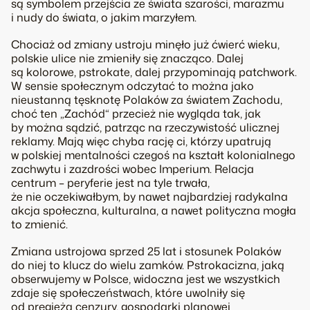
są symbolem przejścia ze świata szarości, marazmu
i nudy do świata, o jakim marzyłem.
Chociaż od zmiany ustroju minęło już ćwierć wieku,
polskie ulice nie zmieniły się znacząco. Dalej
są kolorowe, pstrokate, dalej przypominają patchwork.
W sensie społecznym odczytać to można jako
nieustanną tęsknotę Polaków za światem Zachodu,
choć ten „Zachód“ przecież nie wygląda tak, jak
by można sądzić, patrząc na rzeczywistość ulicznej
reklamy. Mają więc chyba rację ci, którzy upatrują
w polskiej mentalności czegoś na kształt kolonialnego
zachwytu i zazdrości wobec Imperium. Relacja
centrum – peryferie jest na tyle trwała,
że nie oczekiwałbym, by nawet najbardziej radykalna
akcja społeczna, kulturalna, a nawet polityczna mogła
to zmienić.
Zmiana ustrojowa sprzed 25 lat i stosunek Polaków
do niej to klucz do wielu zamków. Pstrokacizna, jaką
obserwujemy w Polsce, widoczna jest we wszystkich
zdaje się społeczeństwach, które uwolniły się
od pręgieża cenzury, gospodarki planowej