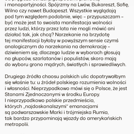
i monopartyjności. Spójrzmy na Lwów, Bukareszt, Sofię,
Wilno czy nawet Budapeszt. Wszystkie wyglądają
pod tym względem podobnie, więc – przypuszczam –
być może jest to swoista manifestacja wolności
przez ludzi, którzy przez lata nie mogli mówić ani
działać tak, jak chcą? Narzekanie na brzydotę
tej manifestacji byłoby w powyższym sensie czymś
analogicznym do narzekania na demokrację –
dziwieniem się, dlaczego ludzie w wyborach głosują
na głupców, szarlatanów i populistów, skoro mają
do wyboru grono mądrych, światłych i sprawiedliwych.
Drugiego źródła chaosu polskich ulic dopatrywałbym
się właśnie tu: u źródeł polskiego rozumienia wolności
i własności. Nieprzypadkowo mówi się o Polsce, że jest
Stanami Zjednoczonymi w środku Europy.
I nieprzypadkowo polskie przedmieścia,
których „najdoskonalszymi“ emanacjami
są podwarszawskie Marki i trójmiejska Rumia,
tak bardzo przypominają wjazdy do amerykańskich
metropolii.