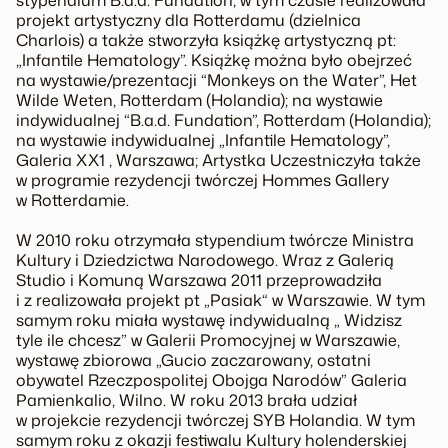
stypendium B.a.d. Fundation, w tym czasie realizowała
projekt artystyczny dla Rotterdamu (dzielnica
Charlois) a także stworzyła książkę artystyczną pt:
„Infantile Hematology”. Książkę można było obejrzeć
na wystawie/prezentacji “Monkeys on the Water”, Het
Wilde Weten, Rotterdam (Holandia); na wystawie
indywidualnej “B.a.d. Fundation”, Rotterdam (Holandia);
na wystawie indywidualnej „Infantile Hematology”,
Galeria XX1 , Warszawa; Artystka Uczestniczyła także
w programie rezydencji twórczej Hommes Gallery
w Rotterdamie.
W 2010 roku otrzymała stypendium twórcze Ministra
Kultury i Dziedzictwa Narodowego. Wraz z Galerią
Studio i Komuną Warszawa 2011 przeprowadziła
i z realizowała projekt pt „Pasiak“ w Warszawie. W tym
samym roku miała wystawę indywidualną „ Widzisz
tyle ile chcesz” w Galerii Promocyjnej w Warszawie,
wystawę zbiorowa „Gucio zaczarowany, ostatni
obywatel Rzeczpospolitej Obojga Narodów” Galeria
Pamienkalio, Wilno. W roku 2013 brała udział
w projekcie rezydencji twórczej SYB Holandia. W tym
samym roku z okazji festiwalu Kultury holenderskiej