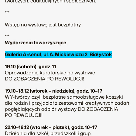
twórczych, edukacyjnych i społecznych.
***
Wstęp na wystawę jest bezpłatny.
***
Wydarzenia towarzyszące
Galeria Arsenał, ul. A. Mickiewicza 2, Białystok
19.10 (sobota), godz. 11
Oprowadzanie kuratorskie po wystawie
DO ZOBACZENIA PO REWOLUCJI!
19.10–18.12 (wtorek – niedziela), godz. 10–17
WY-twórcy, czyli bezpłatne samoobsługowe koszyki
dla rodzin i przyjaciół z zestawami kreatywnych zadań
pogłębiających odbiór wystawy DO ZOBACZENIA
PO REWOLUCJI!
22.10–18.12 (wtorek – piątek), godz. 10–17
Działania dla szkół, przedszkoli i grup