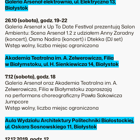
Galeria Arsenał elektrownia, ul. Elektryczna 13,
Białystok
26.10 (sobota), godz. 19-22
Galeria Arsenał x Up To Date Festival prezentują Salon
Ambientu: Scena Arsenał 1.2 z udziałem Anny Zaradny
(koncert), Osmo Nadira (koncert) i Dtekka (DJ set)
Wstęp wolny, liczba miejsc ograniczona
Akademia Teatralna im. A. Zelwerowicza, Filia
w Białymstoku, ul. H. Sienkiewicza 14, Białystok
7.12 (sobota), godz. 18
Galeria Arsenał oraz Akademia Teatralna im. A.
Zelwerowicza, Filia w Białymstoku zapraszają
na performans choreograficzny Pawła Sakowicza
Jumpcore
Wstęp wolny, liczba miejsc ograniczona
Aula Wydziału Architektury Politechniki Białostockiej,
ul. Oskara Sosnowskiego 11, Białystok
12.12.2019, godz. 12