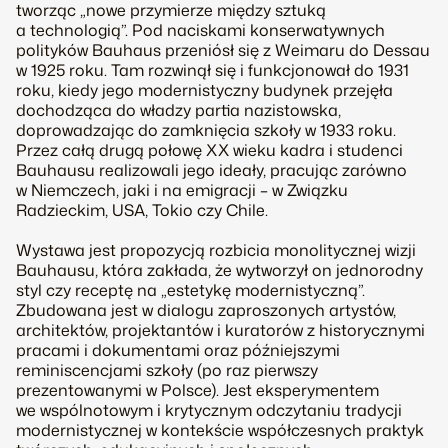
tworząc „nowe przymierze między sztuką
a technologią”. Pod naciskami konserwatywnych
polityków Bauhaus przeniósł się z Weimaru do Dessau
w 1925 roku. Tam rozwinął się i funkcjonował do 1931
roku, kiedy jego modernistyczny budynek przejęła
dochodząca do władzy partia nazistowska,
doprowadzając do zamknięcia szkoły w 1933 roku.
Przez całą drugą połowę XX wieku kadra i studenci
Bauhausu realizowali jego ideały, pracując zarówno
w Niemczech, jaki i na emigracji – w Związku
Radzieckim, USA, Tokio czy Chile.
Wystawa jest propozycją rozbicia monolitycznej wizji
Bauhausu, która zakłada, że wytworzył on jednorodny
styl czy receptę na „estetykę modernistyczną”.
Zbudowana jest w dialogu zaproszonych artystów,
architektów, projektantów i kuratorów z historycznymi
pracami i dokumentami oraz późniejszymi
reminiscencjami szkoły (po raz pierwszy
prezentowanymi w Polsce). Jest eksperymentem
we wspólnotowym i krytycznym odczytaniu tradycji
modernistycznej w kontekście współczesnych praktyk