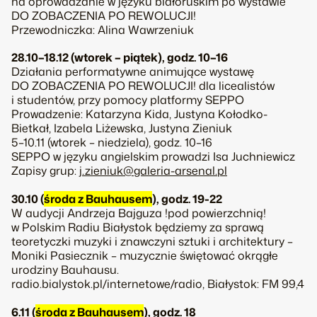
na oprowadzanie w języku białoruskim po wystawie
DO ZOBACZENIA PO REWOLUCJI!
Przewodniczka: Alina Wawrzeniuk
28.10–18.12 (wtorek – piątek), godz. 10–16
Działania performatywne animujące wystawę
DO ZOBACZENIA PO REWOLUCJI! dla licealistów
i studentów, przy pomocy platformy SEPPO
Prowadzenie: Katarzyna Kida, Justyna Kołodko-
Bietkał, Izabela Liżewska, Justyna Zieniuk
5–10.11 (wtorek – niedziela), godz. 10–16
SEPPO w języku angielskim prowadzi Isa Juchniewicz
Zapisy grup:
j.zieniuk@galeria-arsenal.pl
30.10 (
środa z Bauhausem
), godz. 19-22
W audycji Andrzeja Bajguza !pod powierzchnią!
w Polskim Radiu Białystok będziemy za sprawą
teoretyczki muzyki i znawczyni sztuki i architektury –
Moniki Pasiecznik – muzycznie świętować okrągłe
urodziny Bauhausu.
radio.bialystok.pl/internetowe/radio, Białystok: FM 99,4
6.11 (
środa z Bauhausem
), godz. 18