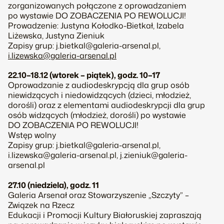
zorganizowanych połączone z oprowadzaniem
po wystawie DO ZOBACZENIA PO REWOLUCJI!
Prowadzenie: Justyna Kołodko-Bietkał, Izabela
Liżewska, Justyna Zieniuk
Zapisy grup: j.bietkal@galeria-arsenal.pl,
i.lizewska@galeria-arsenal.pl
22.10–18.12 (wtorek – piątek), godz. 10–17
Oprowadzanie z audiodeskrypcją dla grup osób
niewidzących i niedowidzących (dzieci, młodzież,
dorośli) oraz z elementami audiodeskrypcji dla grup
osób widzących (młodzież, dorośli) po wystawie
DO ZOBACZENIA PO REWOLUCJI!
Wstęp wolny
Zapisy grup: j.bietkal@galeria-arsenal.pl,
i.lizewska@galeria-arsenal.pl, j.zieniuk@galeria-
arsenal.pl
27.10 (niedziela), godz. 11
Galeria Arsenał oraz Stowarzyszenie „Szczyty” –
Związek na Rzecz
Edukacji i Promocji Kultury Białoruskiej zapraszają