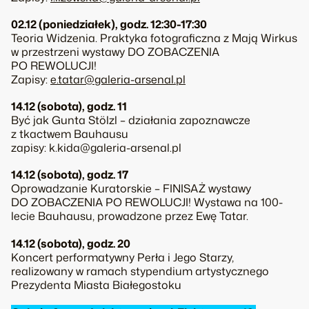
02.12 (poniedziałek), godz. 12:30-17:30
Teoria Widzenia. Praktyka fotograficzna z Mają Wirkus
w przestrzeni wystawy DO ZOBACZENIA
PO REWOLUCJI!
Zapisy:
e.tatar@galeria-arsenal.pl
14.12 (sobota), godz. 11
Być jak Gunta Stölzl – działania zapoznawcze
z tkactwem Bauhausu
zapisy: k.kida@galeria-arsenal.pl
14.12 (sobota), godz. 17
Oprowadzanie Kuratorskie – FINISAŻ wystawy
DO ZOBACZENIA PO REWOLUCJI! Wystawa na 100-
lecie Bauhausu, prowadzone przez Ewę Tatar.
14.12 (sobota), godz. 20
Koncert performatywny Perła i Jego Starzy,
realizowany w ramach stypendium artystycznego
Prezydenta Miasta Białegostoku