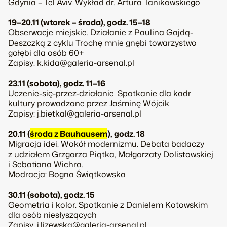
Gdynia – Tel Aviv. Wykład dr. Artura Tanikowskiego
19–20.11 (wtorek – środa), godz. 15–18
Obserwacje miejskie. Działanie z Paulina Gajdą-
Deszczką z cyklu Trochę mnie gnębi towarzystwo
gołębi dla osób 60+
Zapisy: k.kida@galeria-arsenal.pl
23.11 (sobota), godz. 11–16
Uczenie-się-przez-działanie. Spotkanie dla kadr
kultury prowadzone przez Jaśminę Wójcik
Zapisy: j.bietkal@galeria-arsenal.pl
20.11 (
środa z Bauhausem
), godz. 18
Migracja idei. Wokół modernizmu. Debata badaczy
z udziałem Grzgorza Piątka, Małgorzaty Dolistowskiej
i Sebatiana Wichra.
Modracja: Bogna Świątkowska
30.11 (sobota), godz. 15
Geometria i kolor. Spotkanie z Danielem Kotowskim
dla osób niesłyszących
Zapisy:
i.lizewska@galeria-arsenal.pl