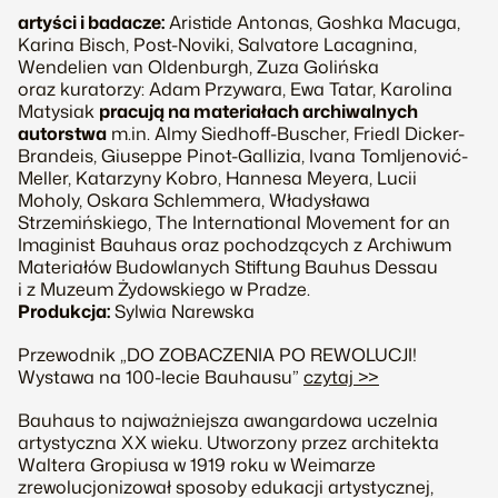
artyści i badacze:
Aristide Antonas, Goshka Macuga,
Karina Bisch, Post-Noviki, Salvatore Lacagnina,
Wendelien van Oldenburgh, Zuza Golińska
oraz kuratorzy: Adam Przywara, Ewa Tatar, Karolina
Matysiak
pracują na materiałach archiwalnych
autorstwa
m.in. Almy Siedhoff-Buscher, Friedl Dicker-
Brandeis, Giuseppe Pinot-Gallizia, Ivana Tomljenović-
Meller, Katarzyny Kobro, Hannesa Meyera, Lucii
Moholy, Oskara Schlemmera, Władysława
Strzemińskiego, The International Movement for an
Imaginist Bauhaus oraz pochodzących z Archiwum
Materiałów Budowlanych Stiftung Bauhus Dessau
i z Muzeum Żydowskiego w Pradze.
Produkcja:
Sylwia Narewska
Przewodnik „DO ZOBACZENIA PO REWOLUCJI!
Wystawa na 100-lecie Bauhausu”
czytaj >>
Bauhaus to najważniejsza awangardowa uczelnia
artystyczna XX wieku. Utworzony przez architekta
Waltera Gropiusa w 1919 roku w Weimarze
zrewolucjonizował sposoby edukacji artystycznej,