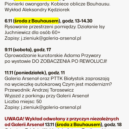
Pionierki awangardy. Kobiece oblicze Bauhausu.
Wykład Aleksandry Kędziorek
6.11 (
środa z Bauhausem
), godz. 13-14.30
Rysowanie przestrzeni pomiędzy. Działanie Isy
Juchniewicz dla osób 60+
Zapisy: j.zieniuk@galeria-arsenal.pl
9.11 (sobota), godz. 17
Oprowadzanie kuratorskie Adama Przywary
po wystawie DO ZOBACZENIA PO REWOLUCJI!
11.11 (poniedziałek), godz. 11
Galeria Arsenał oraz PTTK Białystok zapraszają
na wycieczkę autokarową Czym jest modernizm?
Przewodnik: Andrzej Tarasewicz
Wyjazd z parkingu przy Galerii Arsenał
Liczba miejsc: 50
Zapisy: j.zieniuk@galeria-arsenal.pl
UWAGA! Wykład odwołany z przyczyn niezależnych
od Galerii Arsenał
13.11 (
środa z Bauhausem
), godz. 18