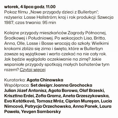
wtorek, 4 lipca godz. 11.00
Pokaz filmu „Nowe przygody dzieci z Bullerbyn”;
reżyseria: Lasse Hallström; kraj i rok produkcji: Szwecja
1987; czas trwania: 95 min
Kolejne przygody mieszkańców Zagrody Północnej,
Środkowej i Południowej. Po wakacjach Lisa, Britta,
Anna, Olle, Lasse i Bosse wracają do szkoły. Wielkimi
krokami zbliża się zima i święta, które w Bullerbyn
zawsze są wyjątkowe i warto czekać na nie cały rok.
Jak będzie wyglądało oczekiwanie na zimę? Jakie
wspaniałe przygody spotkają małych bohaterów tym
razem?
Czytaj więcej
Kuratorka:
Agata Chinowska
Współpraca:
Set design: Joanna Grochocka
Julian Józef Antonisz, Agata Borowa, Olaf Brzeski,
Krisztina Erdei, Zofia Gramz, Aneta Grzeszykowska,
Eva Kotátková, Tomasz Mróz, Ciprian Mureşan, Lucia
Nimcová, Patrycja Orzechowska, Anna Panek, Laura
Pawela, Yevgen Samborsky