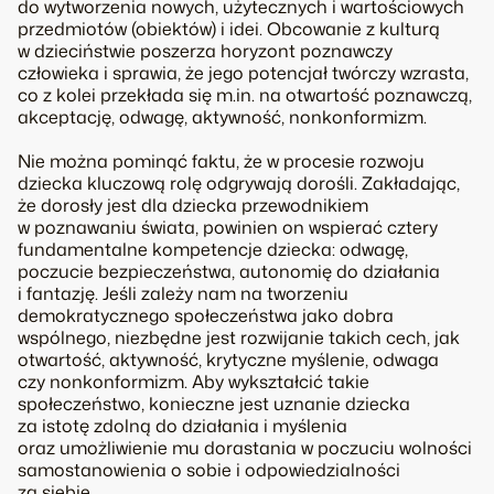
do wytworzenia nowych, użytecznych i wartościowych
przedmiotów (obiektów) i idei. Obcowanie z kulturą
w dzieciństwie poszerza horyzont poznawczy
człowieka i sprawia, że jego potencjał twórczy wzrasta,
co z kolei przekłada się m.in. na otwartość poznawczą,
akceptację, odwagę, aktywność, nonkonformizm.
Nie można pominąć faktu, że w procesie rozwoju
dziecka kluczową rolę odgrywają dorośli. Zakładając,
że dorosły jest dla dziecka przewodnikiem
w poznawaniu świata, powinien on wspierać cztery
fundamentalne kompetencje dziecka: odwagę,
poczucie bezpieczeństwa, autonomię do działania
i fantazję. Jeśli zależy nam na tworzeniu
demokratycznego społeczeństwa jako dobra
wspólnego, niezbędne jest rozwijanie takich cech, jak
otwartość, aktywność, krytyczne myślenie, odwaga
czy nonkonformizm. Aby wykształcić takie
społeczeństwo, konieczne jest uznanie dziecka
za istotę zdolną do działania i myślenia
oraz umożliwienie mu dorastania w poczuciu wolności
samostanowienia o sobie i odpowiedzialności
za siebie.