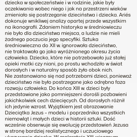
dziecka w społeczeństwie i w rodzinie, jakie były
oczekiwania wobec niego i jak na przestrzeni wieków
zmieniało się postrzeganie dzieciństwa i dziecka. Ariés
dokonuje wnikliwej analizy opartej przede wszystkim
na ikonografii. Zdaniem historyka w średniowieczu
nie było dla dzieciństwa miejsca, a ludzie nie mieli
żadnego poczucia jego specyfiki. Sztuka
średniowieczna do XII w. ignorowała dzieciństwo,
nie traktowała go jako wyróżnionego okresu życia
człowieka. Dziecko, które nie potrzebowało już stałej
opieki matki czy niani, po prostu wchodziło w świat
dorosłych i w naturalny sposób żyło obok nich.
Nie zastanawiano się nad potrzebami dzieci, ponieważ
dzieciństwo nie było postrzegane jako odrębna faza
rozwoju człowieka. Do końca XIII w. dzieci były
przedstawiane jako pomniejszeni dorośli pozbawieni
jakichkolwiek cech dziecięcych. Od dorosłych różnił
ich jedynie wzrost. Wyjątkiem jest obrazowanie
Dzieciątka Jezus – modelu i poprzednika wszystkich
niemowląt i małych dzieci w historii sztuki. Dość
wcześnie obserwuje się ewolucję przedstawień Jezusa
w stronę bardziej realistycznego i uczuciowego