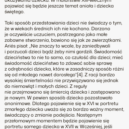
ukazywania dziecka. W malarstwie XIII-wiecznym
pojawiać się będzie jeszcze temat anioła i dziecka
świętego.
Taki sposób przedstawiania dzieci nie świadczy o tym,
że w wiekach średnich ich nie kochano. Darzono
je oczywiście uczuciem, postrzegano jako małe
zabawne stworzenia, bawiono się jak ze zwierzątkami.
Ariés pisał: „Nie znaczy to wcale, by zaniedbywali
i porzucali dzieci bądź żeby nimi gardzili. Świadomość
dzieciństwa to nie to samo, co czułość dla dzieci; mieć
świadomość dzieciństwa to zdawać sobie sprawę
z odrębności dziecka, które w zasadniczy sposób różni
się od młodego nawet dorosłego”[4]. Z racji bardzo
wysokiej śmiertelności nie przywiązywano się jednak
do niemowląt i małych dzieci. Z reguły
nie przejmowano się śmiercią dziecka i zastępowano
je nowym. W pewien sposób dziecko pozostawało
anonimowe. Dlatego pojawienie się w XVI w. portretu
zmarłego dziecka uważa się za bardzo ważny moment,
świadczący o zmianie podejścia. Następnym
przełomowym momentem będzie pojawienie się
portretu samego dziecka w XVII w. Wcześniej, jeśli