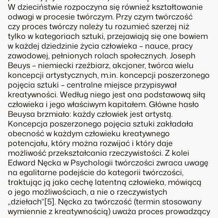
W dzieciństwie rozpoczyna się również kształtowanie
odwagi w procesie twórczym. Przy czym twórczość
czy proces twórczy należy tu rozumieć szerzej niż
tylko w kategoriach sztuki, przejawiają się one bowiem
w każdej dziedzinie życia człowieka – nauce, pracy
zawodowej, pełnionych rolach społecznych. Joseph
Beuys – niemiecki rzeźbiarz, akcjoner, twórca wielu
koncepcji artystycznych, m.in. koncepcji poszerzonego
pojęcia sztuki – centralne miejsce przypisywał
kreatywności. Według niego jest ona podstawową siłą
człowieka i jego właściwym kapitałem. Główne hasło
Beuysa brzmiało: każdy człowiek jest artystą.
Koncepcja poszerzonego pojęcia sztuki zakładała
obecność w każdym człowieku kreatywnego
potencjału, który można rozwijać i który daje
możliwość przekształcania rzeczywistości. Z kolei
Edward Nęcka w Psychologii twórczości zwraca uwagę
na egalitarne podejście do kategorii twórczości,
traktując ją jako cechę latentną człowieka, mówiącą
o jego możliwościach, a nie o rzeczywistych
„dziełach”[5]. Nęcka za twórczość (termin stosowany
wymiennie z kreatywnością) uważa proces prowadzący