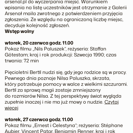
arsenal.pl do wyczerpania miejsc. Warunkiem
wpisania na listę uczestników jest otrzymanie z Galerii
Arsenał maila zwrotnego z potwierdzeniem przyjęcia
zgłoszenia. Ze względu na ograniczoną liczbę miejsc,
decyduje kolejność zgłoszeń.
Wstęp wolny
wtorek, 20 czerwca godz. 11.00
Pokaz filmu „Nils Paluszek”, reżyseria: Staffan
Götestam; kraj i rok produkcji: Szwecja 1990; czas
trwania: 72 min
Pięcioletni Bertil nudzi się, gdy jego rodzice są w pracy.
Pewnego dnia poznaje Nilsa Paluszka, skrzata,
który potrzebuje pomocy w walce z wielkimi szczurami.
Bertil za sprawą magii zostaje zmniejszony
do rozmiarów Nilsa. Z tej perspektywy świat wygląda
zupełnie inaczej i nie ma już mowy o nudzie.
Czytaj
więcej
wtorek, 27 czerwca godz. 11.00
Pokaz filmu „Ernest i Celestyna”; reżyseria: Stéphane
Aubier, Vincent Patar, Benjamin Renner, kraj i rok