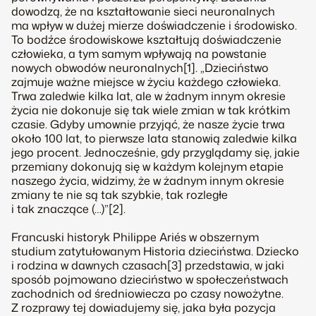
dowodzą, że na kształtowanie sieci neuronalnych
ma wpływ w dużej mierze doświadczenie i środowisko.
To bodźce środowiskowe kształtują doświadczenie
człowieka, a tym samym wpływają na powstanie
nowych obwodów neuronalnych[1]. „Dzieciństwo
zajmuje ważne miejsce w życiu każdego człowieka.
Trwa zaledwie kilka lat, ale w żadnym innym okresie
życia nie dokonuje się tak wiele zmian w tak krótkim
czasie. Gdyby umownie przyjąć, że nasze życie trwa
około 100 lat, to pierwsze lata stanowią zaledwie kilka
jego procent. Jednocześnie, gdy przyglądamy się, jakie
przemiany dokonują się w każdym kolejnym etapie
naszego życia, widzimy, że w żadnym innym okresie
zmiany te nie są tak szybkie, tak rozległe
i tak znaczące (…)”[2].
Francuski historyk Philippe Ariés w obszernym
studium zatytułowanym Historia dzieciństwa. Dziecko
i rodzina w dawnych czasach[3] przedstawia, w jaki
sposób pojmowano dzieciństwo w społeczeństwach
zachodnich od średniowiecza po czasy nowożytne.
Z rozprawy tej dowiadujemy się, jaka była pozycja