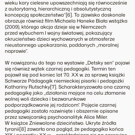
wieku kary cielesne upowszechniają się równocześnie
z autorytarną, hierarchiczną i absolutystyczną
koncepcją społeczeństwa”[6]. To zjawisko doskonale
obrazuje również film Michaela Haneke Biała wstążka
(2009), którego akcja dzieje się w Niemczech
przed wybuchem I wojny światowej, pokazujący
okrucieństwo dzieci wychowanych w atmosferze
nieustannego upokarzania, poddanych „moralnej
naprawie”.
W nawiązaniu do tego na wystawie „Detsky sen” pojawi
się również wątek czarnej pedagogiki. Termin ten
pojawił się pod koniec lat 70. XX w. za sprawą książki
Schwarze Pädagogik niemieckiej pisarki i pedagożki
Kathariny Rutschky[7]. Scharakteryzowała ona czarną
pedagogikę jako „działania mające na celu złamanie
wolnej woli dziecka i bezwarunkowe
podporządkowanie jej rodzicom”. Pojęcie czarnej
pedagogiki zostało rozwinięte i obszernie opisane
przez szwajcarską psychoanalityk Alice Miler.
W książce Zniewolone dzieciństwo. Ukryte źródła
tyranii[8] zawarła ona pogląd, że pedagogika końca
XIX i początku XX w. – przekładająca się na opresyjne,