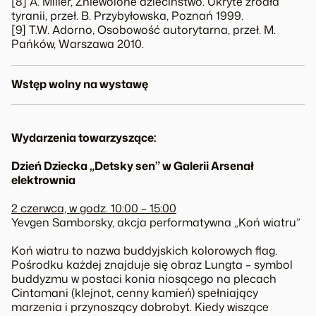
[8] A. Miller,
Zniewolone dzieciństwo. Ukryte źródła
tyranii
, przeł. B. Przybyłowska, Poznań 1999.
[9] T.W. Adorno,
Osobowość autorytarna
, przeł. M.
Pańków, Warszawa 2010.
Wstęp wolny na wystawę
Wydarzenia towarzyszące:
Dzień Dziecka „Detsky sen” w Galerii Arsenał
elektrownia
2 czerwca, w godz. 10:00 – 15:00
Yevgen Samborsky, akcja performatywna „Koń wiatru”
Koń wiatru to nazwa buddyjskich kolorowych flag.
Pośrodku każdej znajduje się obraz
Lungta
– symbol
buddyzmu w postaci konia niosącego na plecach
Cintamani
(klejnot, cenny kamień) spełniający
marzenia i przynoszący dobrobyt. Kiedy wiszące