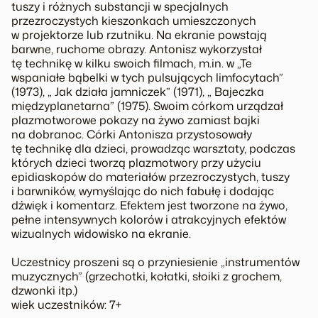
tuszy i różnych substancji w specjalnych
przezroczystych kieszonkach umieszczonych
w projektorze lub rzutniku. Na ekranie powstają
barwne, ruchome obrazy. Antonisz wykorzystał
tę technikę w kilku swoich filmach, m.in. w „Te
wspaniałe bąbelki w tych pulsujących limfocytach”
(1973), „ Jak działa jamniczek” (1971), „ Bajeczka
międzyplanetarna” (1975). Swoim córkom urządzał
plazmotworowe pokazy na żywo zamiast bajki
na dobranoc. Córki Antonisza przystosowały
tę technikę dla dzieci, prowadząc warsztaty, podczas
których dzieci tworzą plazmotwory przy użyciu
epidiaskopów do materiałów przezroczystych, tuszy
i barwników, wymyślając do nich fabułę i dodając
dźwięk i komentarz. Efektem jest tworzone na żywo,
pełne intensywnych kolorów i atrakcyjnych efektów
wizualnych widowisko na ekranie.
Uczestnicy proszeni są o przyniesienie „instrumentów
muzycznych” (grzechotki, kołatki, słoiki z grochem,
dzwonki itp.)
wiek uczestników: 7+