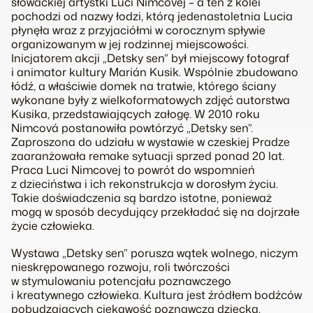
słowackiej artystki Luci Nimcovej – a ten z kolei
pochodzi od nazwy łodzi, którą jedenastoletnia Lucia
płynęła wraz z przyjaciółmi w corocznym spływie
organizowanym w jej rodzinnej miejscowości.
Inicjatorem akcji „Detsky sen” był miejscowy fotograf
i animator kultury Marián Kusik. Wspólnie zbudowano
łódź, a właściwie domek na tratwie, którego ściany
wykonane były z wielkoformatowych zdjęć autorstwa
Kusika, przedstawiających załogę. W 2010 roku
Nimcová postanowiła powtórzyć „Detsky sen”.
Zaproszona do udziału w wystawie w czeskiej Pradze
zaaranżowała remake sytuacji sprzed ponad 20 lat.
Praca Luci Nimcovej to powrót do wspomnień
z dzieciństwa i ich rekonstrukcja w dorosłym życiu.
Takie doświadczenia są bardzo istotne, ponieważ
mogą w sposób decydujący przekładać się na dojrzałe
życie człowieka.
Wystawa „Detsky sen” porusza wątek wolnego, niczym
nieskrępowanego rozwoju, roli twórczości
w stymulowaniu potencjału poznawczego
i kreatywnego człowieka. Kultura jest źródłem bodźców
pobudzających ciekawość poznawczą dziecka.