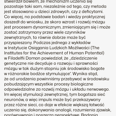
stwierdził bowiem, że mechanizm uczenia się
pozostaje taki sam, niezależnie od tego, czy metoda
jest stosowana u dzieci zdrowych, czy z deficytami.
Co więcej, na podstawie badań i wiedzy praktycznej
doszedł do wniosku, że skoro wzrost i rozwój mózgu
jest procesem dynamicznym, zmieniającym się i może
zostać zatrzymany przez wiele czynników
zewnętrznych, to równie dobrze może być
przyspieszony. Podczas jednego z wykładów
w Instytucie Osiągania Ludzkich Możliwości (The
Institutes for the Achievement of Human Potential)
w Filadelfii Doman powiedział, że „dziedziczenie
genetyczne nie decyduje o rozwoju i sprawności
mózgu w tak dużym stopniu jak środowisko bogate
w różnorakie bodźce stymulujące”. Wynika stąd,
że od urodzenia powinniśmy przebywać w środowisku
pobudzającym wszystkie procesy biologiczne
odpowiedzialne za rozwój mózgu i układu nerwowego.
Im więcej stymulacji zewnętrznej, tym bogatsza sieć
neuronów, a więc impuls może być przekazywany
przez różne sieci, co daje w efekcie większą łatwość
uczenia się, dokonywania analogii, rozumienia zjawisk,
porównywania i poszerza perspektywę. Badania