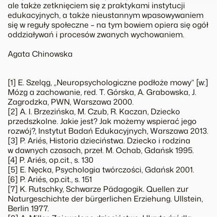
ale także zetknięciem się z praktykami instytucji
edukacyjnych, a także nieustannym wpasowywaniem
się w reguły społeczne – na tym bowiem opiera się ogół
oddziaływań i procesów zwanych wychowaniem.
Agata Chinowska
[1] E. Szeląg, „Neuropsychologiczne podłoże mowy” [w:]
Mózg a zachowanie
, red. T. Górska, A. Grabowska, J.
Zagrodzka, PWN, Warszawa 2000.
[2] A. I. Brzezińska, M. Czub, R. Kaczan,
Dziecko
przedszkolne. Jakie jest? Jak możemy wspierać jego
rozwój?
, Instytut Badań Edukacyjnych, Warszawa 2013.
[3] P. Ariés,
Historia dzieciństwa. Dziecko i rodzina
w dawnych czasach
, przeł. M. Ochab, Gdańsk 1995.
[4] P. Ariés, op.cit., s. 130
[5] E. Nęcka,
Psychologia twórczości
, Gdańsk 2001.
[6] P. Ariés, op.cit., s. 151
[7] K. Rutschky,
Schwarze Pädagogik. Quellen zur
Naturgeschichte der bürgerlichen Erziehung
. Ullstein,
Berlin 1977.