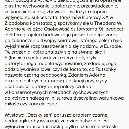
okrutne wychowanie, upokarzanie, przeświadczenie,
że kary cielesne są zbawcze – w dużym stopniu
wpłynęła na sukces totalitaryzmów II połowy XX w.
Z podobną konstatacją spotykamy się u Theodora W.
Adorno w książce Osobowość autorytarna[9], będącej
efektem projektu badawczego prowadzonego zaraz
po zakończeniu II wojny światowej, którego celem było
wyjaśnienie rozprzestrzenienia się nazizmu w Europie.
Twierdzenia, które znalazły się na słynnej skali
F (fascism scale), w dużej mierze dotyczyły
autorytarnego modelu wychowania, zakładającego
oddziaływania siłowe, czyli de facto to, co Rutschky
nazwała czarną pedagogiką. Zdaniem Adorno
oraz pozostałych autorów publikacji przyczyny
osobowości autorytarnej należy szukać
w konserwatywnych metodach wychowawczych,
do których należą m.in. surowa dyscyplina, warunkowa
miłość czy kary cielesne.
Wystawa „Detsky sen” porusza problem czarnej
pedagogiki, aby wskazać, że dzieciństwo nie jest
wyłącznie rousseausowską idyllą i czasem beztroski,