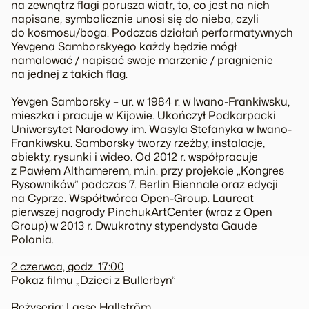
na zewnątrz flagi porusza wiatr, to, co jest na nich
napisane, symbolicznie unosi się do nieba, czyli
do kosmosu/boga. Podczas działań performatywnych
Yevgena Samborskyego każdy będzie mógł
namalować / napisać swoje marzenie / pragnienie
na jednej z takich flag.
Yevgen Samborsky – ur. w 1984 r. w Iwano-Frankiwsku,
mieszka i pracuje w Kijowie. Ukończył Podkarpacki
Uniwersytet Narodowy im. Wasyla Stefanyka w Iwano-
Frankiwsku. Samborsky tworzy rzeźby, instalacje,
obiekty, rysunki i wideo. Od 2012 r. współpracuje
z Pawłem Althamerem, m.in. przy projekcie „Kongres
Rysowników” podczas 7. Berlin Biennale oraz edycji
na Cyprze. Współtwórca Open-Group. Laureat
pierwszej nagrody PinchukArtCenter (wraz z Open
Group) w 2013 r. Dwukrotny stypendysta Gaude
Polonia.
2 czerwca, godz. 17:00
Pokaz filmu „Dzieci z Bullerbyn”
Reżyseria: Lasse Hallström