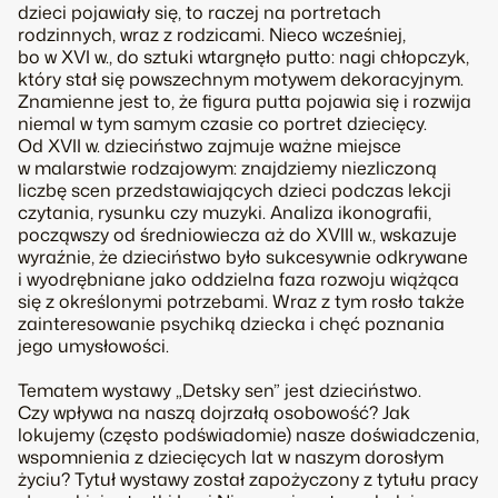
dzieci pojawiały się, to raczej na portretach
rodzinnych, wraz z rodzicami. Nieco wcześniej,
bo w XVI w., do sztuki wtargnęło putto: nagi chłopczyk,
który stał się powszechnym motywem dekoracyjnym.
Znamienne jest to, że figura putta pojawia się i rozwija
niemal w tym samym czasie co portret dziecięcy.
Od XVII w. dzieciństwo zajmuje ważne miejsce
w malarstwie rodzajowym: znajdziemy niezliczoną
liczbę scen przedstawiających dzieci podczas lekcji
czytania, rysunku czy muzyki. Analiza ikonografii,
począwszy od średniowiecza aż do XVIII w., wskazuje
wyraźnie, że dzieciństwo było sukcesywnie odkrywane
i wyodrębniane jako oddzielna faza rozwoju wiążąca
się z określonymi potrzebami. Wraz z tym rosło także
zainteresowanie psychiką dziecka i chęć poznania
jego umysłowości.
Tematem wystawy „Detsky sen” jest dzieciństwo.
Czy wpływa na naszą dojrzałą osobowość? Jak
lokujemy (często podświadomie) nasze doświadczenia,
wspomnienia z dziecięcych lat w naszym dorosłym
życiu? Tytuł wystawy został zapożyczony z tytułu pracy