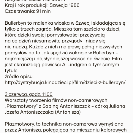
Kraj i rok produkcji: Szwecja 1986
Czas trwania: 91 min
Bullerbyn to maleńka wioska w Szwecji składająca się
tylko z trzech zagród. Mieszka tam sześcioro dzieci,
które dzięki swojej pomysłowości przeżywają
na co dzień niesamowite przygody i nigdy się
nie nudzą. Każde z nich ma głowę pełną niezwykłych
pomysłów na to, jak spędzić wakacje w Bullerbyn –
najmniejszej i najsłynniejszej wiosce na świecie. Film
jest ekranizacją powieści A. Lindgren o tym samym
tytule.
źródło opisu:
http://dystrybucja.kinodzieci.pl/film/dzieci-z-bullerbyn/
3 czerwca, godz. 11.00
Warsztaty tworzenia filmów non-camerowych
„Plazmotwory” z Sabiną Antoniszczak – córką Juliana
Józefa Antoniszczaka (Antonisza)
Plazmotwory, to technika non-camerowa wymyślona
przez Antonisza, polegająca na mieszaniu kolorowych