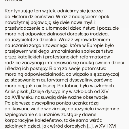
Kontynuując ten wątek, odnieśmy się jeszcze
do Historii dzieciństwa. Wraz z nadejściem epoki
nowożytnej pojawiają się dwie nowe myśli:
przeświadczenie o ułomności dzieciństwa i poczucie
moralnej odpowiedzialności dorosłego (rodzica,
nauczyciela) za dziecko. Wraz z wprowadzeniem
nauczania zorganizowanego, które w Europie było
przejawem wielkiego umoralniania społeczeństwa
przez katolickich i protestanckich reformatorów,
rodzice zaczynają interesować się nauką swoich dzieci
i śledzą ich postępy. Biorą za swoje potomstwo
moralną odpowiedzialność, co wiązało się zazwyczaj
ze stosowaniem autorytarnej dyscypliny, zarówno
moralnej, jak i cielesnej. Podobnie było w szkołach.
Ariés pisał: „Dzieje dyscypliny w szkołach od XIV
do XVII wieku nasuwają dwie ważne obserwacje.
Po pierwsze dyscyplina poniża ucznia: rózgi
aplikowane wedle widzimisię nauczyciela i wzajemne
szpiegowanie się uczniów zastąpiły dawne
korporacyjne koleżeństwo, takie samo wśród
szkolnych dzieci, jak wśród dorosłych […], w XV i XVI