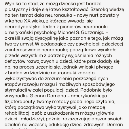
Wynika to stąd, że mózg dziecka jest bardzo
plastyczny i daje się łatwo kształtować. Szeroką wiedzę
na ten temat dała neuronauka – nowy nurt powstały
w końcu XX wieku, z którego wywodzi się
neurodydaktyka. Jeden z pionierów neuronauki –
amerykański psycholog Michael S. Gazzaniga –
określił swoją dyscyplinę jako poznanie tego, jak mózg
tworzy umysł. W pedagogice czy psychologii dziecięcej
zainteresowanie neuronauką początkowo wynikało
przede wszystkim z potrzeby wyjaśnienia różnych
deficytów rozwojowych u dzieci, które przekładały się
np. na proces uczenia się. Jednak wnioski płynące
z badań w dziedzinie neuronauki zaczęto
wykorzystywać do zrozumienia poszczególnych
etapów rozwoju mózgu i możliwych sposobów jego
stymulacji w całej populacji dzieci. Podobnie było
w wypadku Glenna Domana – amerykańskiego
fizjoterapeuty, twórcy metody globalnego czytania,
którą początkowo wykorzystywał jako metodę
rehabilitacji osób z uszkodzeniem mózgu (głównie
dzieci i młodzieży), później rozszerzając obszar swoich
działań na wczesną edukację dzieci zdrowych. Doman