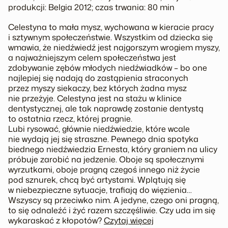
produkcji: Belgia 2012; czas trwania: 80 min
Celestyna to mała mysz, wychowana w kieracie pracy
i sztywnym społeczeństwie. Wszystkim od dziecka się
wmawia, że niedźwiedź jest najgorszym wrogiem myszy,
a najważniejszym celem społeczeństwa jest
zdobywanie zębów młodych niedźwiadków – bo one
najlepiej się nadają do zastąpienia straconych
przez myszy siekaczy, bez których żadna mysz
nie przeżyje. Celestyna jest na stażu w klinice
dentystycznej, ale tak naprawdę zostanie dentystą
to ostatnia rzecz, której pragnie.
Lubi rysować, głównie niedźwiedzie, które wcale
nie wydają jej się straszne. Pewnego dnia spotyka
biednego niedźwiedzia Ernesta, który graniem na ulicy
próbuje zarobić na jedzenie. Oboje są społecznymi
wyrzutkami, oboje pragną czegoś innego niż życie
pod sznurek, chcą być artystami. Wplątują się
w niebezpieczne sytuacje, trafiają do więzienia…
Wszyscy są przeciwko nim. A jedyne, czego oni pragną,
to się odnaleźć i żyć razem szczęśliwie. Czy uda im się
wykaraskać z kłopotów?
Czytaj więcej