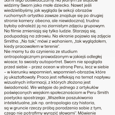
Sami tego doświadczamy. Na jednym ze slajdów
widzimy Sworn jako małe dziecko. Nawet jeśli
wiedzielibyśmy, jak wygląda (w sekcji obrazów
ruchomych artystka zawsze znajduje się po drugiej
stronie kamery: obecna, ale niewidoczna), trudno
byłoby odnaleźć ją na ziarnistym zdjęciu grupowym.
Na filmie zmieniają się tylko ludzie. Starzeją się,
podupadają na zdrowiu. Na ekranie pojawia się zdjęcie
Smitha. „No tak,” mówi z wahaniem, „tak wyglądałem,
kiedy pracowałem w terenie”.
Nie mamy tu do czynienia ze studium
antropologicznym prowadzonym w jakiejś odległej
wiosce; to swoisty autoportret. Sworn nie spogląda
przed siebie – przez ocean w stronę Peru, lecz w siebie
– w kierunku wspomnień, wspomnień-obrazów, które
ją ukształtowały. Praca jest refleksją na temat napływu
wizualnych informacji, z których złożona jest
świadomość. We wstępie do jednego z artykułów
poświęconych wiejskim społecznościom w Peru Smith
poetycko spostrzega: „Wszelkie poszukiwania
intelektualne, jak np. antropologia czy historia,
są w gruncie rzeczy próbą poradzenia sobie z tym,
czego nie potrafimy wyrazić słowami”. Mówienie