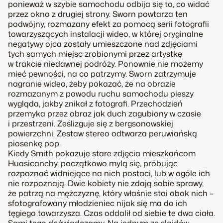
ponieważ w szybie samochodu odbija się to, co widać
przez okno z drugiej strony. Sworn powtarza ten
podwójny, rozmazany efekt za pomocą serii fotografii
towarzyszących instalacji wideo, w której oryginalne
negatywy ojca zostały umieszczone nad zdjęciami
tych samych miejsc zrobionymi przez artystkę
w trakcie niedawnej podróży. Ponownie nie możemy
mieć pewności, na co patrzymy. Sworn zatrzymuje
nagranie wideo, żeby pokazać, że na obrazie
rozmazanym z powodu ruchu samochodu pieszy
wygląda, jakby znikał z fotografi. Przechodzień
przemyka przez obraz jak duch zagubiony w czasie
i przestrzeni. Ześlizguje się z bergsonowskiej
powierzchni. Zestaw stereo odtwarza peruwiańską
piosenkę pop.
Kiedy Smith pokazuje stare zdjęcia mieszkańcom
Huasicanchy, początkowo mylą się, próbując
rozpoznać widniejące na nich postaci, lub w ogóle ich
nie rozpoznają. Dwie kobiety nie zdają sobie sprawy,
że patrzą na mężczyznę, który właśnie stoi obok nich –
sfotografowany młodzieniec nijak się ma do ich
tęgiego towarzysza. Czas oddalił od siebie te dwa ciała.