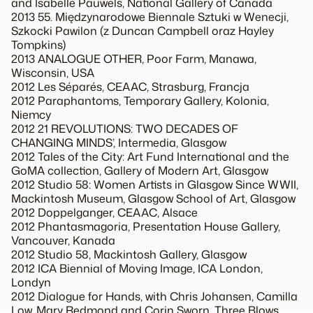
and Isabelle Pauwels, National Gallery of Canada
2013 55. Międzynarodowe Biennale Sztuki w Wenecji,
Szkocki Pawilon (z Duncan Campbell oraz Hayley
Tompkins)
2013 ANALOGUE OTHER, Poor Farm, Manawa,
Wisconsin, USA
2012 Les Séparés, CEAAC, Strasburg, Francja
2012 Paraphantoms, Temporary Gallery, Kolonia,
Niemcy
2012 21 REVOLUTIONS: TWO DECADES OF
CHANGING MINDS’, Intermedia, Glasgow
2012 Tales of the City: Art Fund International and the
GoMA collection, Gallery of Modern Art, Glasgow
2012 Studio 58: Women Artists in Glasgow Since WWII,
Mackintosh Museum, Glasgow School of Art, Glasgow
2012 Doppelganger, CEAAC, Alsace
2012 Phantasmagoria, Presentation House Gallery,
Vancouver, Kanada
2012 Studio 58, Mackintosh Gallery, Glasgow
2012 ICA Biennial of Moving Image, ICA London,
Londyn
2012 Dialogue for Hands, with Chris Johansen, Camilla
Low, Mary Redmond and Corin Sworn, Three Blows,