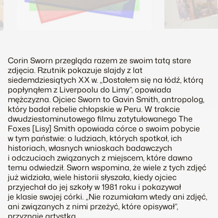
Corin Sworn przegląda razem ze swoim tatą stare
zdjęcia. Rzutnik pokazuje slajdy z lat
siedemdziesiątych XX w. „Dostałem się na łódź, którą
popłynąłem z Liverpoolu do Limy”, opowiada
mężczyzna. Ojciec Sworn to Gavin Smith, antropolog,
który badał rebelie chłopskie w Peru. W trakcie
dwudziestominutowego filmu zatytułowanego The
Foxes [Lisy] Smith opowiada córce o swoim pobycie
w tym państwie: o ludziach, których spotkał, ich
historiach, własnych wnioskach badawczych
i odczuciach związanych z miejscem, które dawno
temu odwiedził. Sworn wspomina, że wiele z tych zdjęć
już widziała, wiele historii słyszała, kiedy ojciec
przyjechał do jej szkoły w 1981 roku i pokazywał
je klasie swojej córki. „Nie rozumiałam wtedy ani zdjęć,
ani związanych z nimi przeżyć, które opisywał”,
przyznaje artystka.