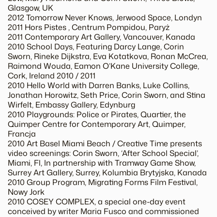
Glasgow, UK
2012 Tomorrow Never Knows, Jerwood Space, Londyn
2011 Hors Pistes , Centrum Pompidou, Paryż
2011 Contemporary Art Gallery, Vancouver, Kanada
2010 School Days, Featuring Darcy Lange, Corin
Sworn, Rineke Dijkstra, Eva Kotatkova, Ronan McCrea,
Raimond Wouda, Eamon O’Kane University College,
Cork, Ireland 2010 / 2011
2010 Hello World with Darren Banks, Luke Collins,
Jonathan Horowitz, Seth Price, Corin Sworn, and Stina
Wirfelt, Embassy Gallery, Edynburg
2010 Playgrounds: Police or Pirates, Quartier, the
Quimper Centre for Contemporary Art, Quimper,
Francja
2010 Art Basel Miami Beach / Creative Time presents
video screenings: Corin Sworn, ‘After School Special’,
Miami, Fl, In partnership with Tramway Game Show,
Surrey Art Gallery, Surrey, Kolumbia Brytyjska, Kanada
2010 Group Program, Migrating Forms Film Festival,
Nowy Jork
2010 COSEY COMPLEX, a special one-day event
conceived by writer Maria Fusco and commissioned