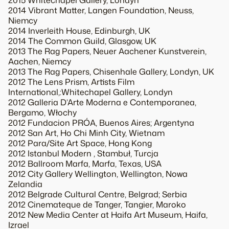
2015 Whitechapel Gallery, Londyn
2014 Vibrant Matter, Langen Foundation, Neuss,
Niemcy
2014 Inverleith House, Edinburgh, UK
2014 The Common Guild, Glasgow, UK
2013 The Rag Papers, Neuer Aachener Kunstverein,
Aachen, Niemcy
2013 The Rag Papers, Chisenhale Gallery, Londyn, UK
2012 The Lens Prism, Artists Film
International,:Whitechapel Gallery, Londyn
2012 Galleria D’Arte Moderna e Contemporanea,
Bergamo, Włochy
2012 Fundacion PRÓA, Buenos Aires; Argentyna
2012 San Art, Ho Chi Minh City, Wietnam
2012 Para/Site Art Space, Hong Kong
2012 Istanbul Modern , Stambuł, Turcja
2012 Ballroom Marfa, Marfa, Texas, USA
2012 City Gallery Wellington, Wellington, Nowa
Zelandia
2012 Belgrade Cultural Centre, Belgrad; Serbia
2012 Cinemateque de Tanger, Tangier, Maroko
2012 New Media Center at Haifa Art Museum, Haifa,
Izrael