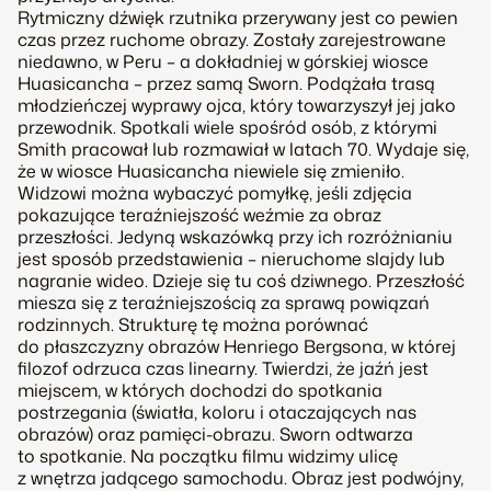
Rytmiczny dźwięk rzutnika przerywany jest co pewien
czas przez ruchome obrazy. Zostały zarejestrowane
niedawno, w Peru – a dokładniej w górskiej wiosce
Huasicancha – przez samą Sworn. Podążała trasą
młodzieńczej wyprawy ojca, który towarzyszył jej jako
przewodnik. Spotkali wiele spośród osób, z którymi
Smith pracował lub rozmawiał w latach 70. Wydaje się,
że w wiosce Huasicancha niewiele się zmieniło.
Widzowi można wybaczyć pomyłkę, jeśli zdjęcia
pokazujące teraźniejszość weźmie za obraz
przeszłości. Jedyną wskazówką przy ich rozróżnianiu
jest sposób przedstawienia – nieruchome slajdy lub
nagranie wideo. Dzieje się tu coś dziwnego. Przeszłość
miesza się z teraźniejszością za sprawą powiązań
rodzinnych. Strukturę tę można porównać
do płaszczyzny obrazów Henriego Bergsona, w której
filozof odrzuca czas linearny. Twierdzi, że jaźń jest
miejscem, w których dochodzi do spotkania
postrzegania (światła, koloru i otaczających nas
obrazów) oraz pamięci-obrazu. Sworn odtwarza
to spotkanie. Na początku filmu widzimy ulicę
z wnętrza jadącego samochodu. Obraz jest podwójny,