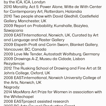
by the ICA, ICA, Londyn
2010 Morality, Act 5: Power Alone, Witte de With Center
for Contemporary Art, Rotterdam, Holandia
2010 Two people show with David Gledhill, Castlefield
Gallery, Manchester, UK
2009 Report on Probability, Kunshalle, Bazylea,
Szwajcaria
2009 EASTInternational, Norwich, UK, Curated by Art
and Language and Raster Gallery
2009 Elspeth Pratt and Corin Sworn, Blanket Gallery,
Vancouver, BC, Canada
2009 Love Me Tender, Autostadt Wolfsburg, Germany
2009 Drawings A-Z, Museu da Cidade, Lisbon
Rezydencje:
2012 The Rusking School of Drawing and Fine Art at St
John’s College, Oxford, UK
2008 EASTinternational, Norwich University College of
the Arts, Norwich, UK
Nagrody:
2014 MaxMara Art Prize for Women in association with
the Whitechapel
2008 EASTproject assisted research