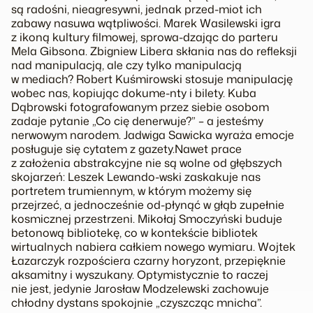
są radośni, nieagresywni, jednak przed-miot ich
zabawy nasuwa wątpliwości. Marek Wasilewski igra
z ikoną kultury filmowej, sprowa-dzając do parteru
Mela Gibsona. Zbigniew Libera skłania nas do refleksji
nad manipulacją, ale czy tylko manipulacją
w mediach? Robert Kuśmirowski stosuje manipulację
wobec nas, kopiując dokume-nty i bilety. Kuba
Dąbrowski fotografowanym przez siebie osobom
zadaje pytanie „Co cię denerwuje?” – a jesteśmy
nerwowym narodem. Jadwiga Sawicka wyraża emocje
posługuje się cytatem z gazety.Nawet prace
z założenia abstrakcyjne nie są wolne od głębszych
skojarzeń: Leszek Lewando-wski zaskakuje nas
portretem trumiennym, w którym możemy się
przejrzeć, a jednocześnie od-płynąć w głąb zupełnie
kosmicznej przestrzeni. Mikołaj Smoczyński buduje
betonową bibliotekę, co w kontekście bibliotek
wirtualnych nabiera całkiem nowego wymiaru. Wojtek
Łazarczyk rozpościera czarny horyzont, przepięknie
aksamitny i wyszukany. Optymistycznie to raczej
nie jest, jedynie Jarosław Modzelewski zachowuje
chłodny dystans spokojnie „czyszcząc mnicha”.