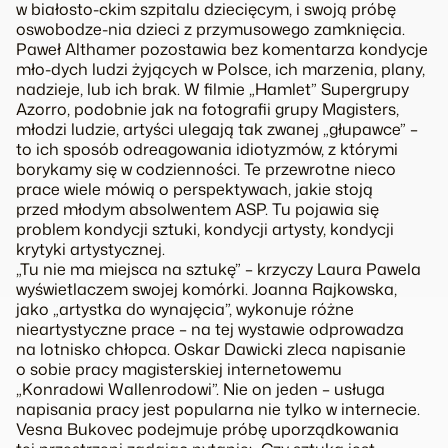
w białosto-ckim szpitalu dziecięcym, i swoją próbę
oswobodze-nia dzieci z przymusowego zamknięcia.
Paweł Althamer pozostawia bez komentarza kondycje
mło-dych ludzi żyjących w Polsce, ich marzenia, plany,
nadzieje, lub ich brak. W filmie „Hamlet” Supergrupy
Azorro, podobnie jak na fotografii grupy Magisters,
młodzi ludzie, artyści ulegają tak zwanej „głupawce” –
to ich sposób odreagowania idiotyzmów, z którymi
borykamy się w codzienności. Te przewrotne nieco
prace wiele mówią o perspektywach, jakie stoją
przed młodym absolwentem ASP. Tu pojawia się
problem kondycji sztuki, kondycji artysty, kondycji
krytyki artystycznej.
„Tu nie ma miejsca na sztukę” – krzyczy Laura Pawela
wyświetlaczem swojej komórki. Joanna Rajkowska,
jako „artystka do wynajęcia”, wykonuje różne
nieartystyczne prace – na tej wystawie odprowadza
na lotnisko chłopca. Oskar Dawicki zleca napisanie
o sobie pracy magisterskiej internetowemu
„Konradowi Wallenrodowi”. Nie on jeden – usługa
napisania pracy jest popularna nie tylko w internecie.
Vesna Bukovec podejmuje próbę uporządkowania