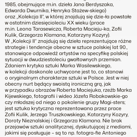
1985, obejmujące m.in. dzieła Jana Berdyszaka,
Edwarda Dwurnika, Henryka Stażew-skiego)
oraz „Kolekcja II”, w której znajdują się dzie-ła powstałe
w ostatnim dziesięcioleciu XX wieku (prace
m.in. Leona Tarasewicza, Roberta Macieju-ka, Zofii
Kulik, Grzegorza Klamana, Katarzyny Kozyry).
W „Kolekcji II” znajdują się dzieła reprezentujące różne
strategie i tendencje obecne w sztuce polskiej lat 90.,
stanowiące odpowiedź artystów na specyfikę polskiej
sytuacji w dwudziestoleciu gwałtownych przemian.
Zdaniem krytyka sztuki Marka Wasilewskiego,
w kolekcji doskonale uchwycone jest to, co stanowi
o oryginalnym charakterze sztuki w Polsce. Jest w niej
obecny nurt będący swoistą ironiczną grą, jak
w przypadku obrazów Roberta Maciejuka, rzeźb Marka
Kijewskiego, fotografii i wideo Józefa Robakowskie-go
czy młodszej od niego o pokolenie grupy Magi-sters;
jest sztuka krytyczna reprezentowana przez prace
Zofii Kulik, Jerzego Truszkowskiego, Katarzyny Kozyry,
Doroty Nieznalskiej i Grzegorza Klamana. Nie brak
przejawów sztuki analitycznej, dyskutującej z mediami,
jakimi się posługuje – są to np. fotogra-fie Antoniego