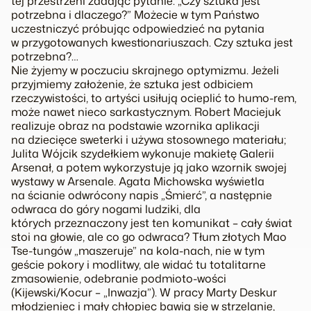
tej przestrzeni zadając pytanie: „Czy sztuka jest
potrzebna i dlaczego?” Możecie w tym Państwo
uczestniczyć próbując odpowiedzieć na pytania
w przygotowanych kwestionariuszach. Czy sztuka jest
potrzebna?…
Nie żyjemy w poczuciu skrajnego optymizmu. Jeżeli
przyjmiemy założenie, że sztuka jest odbiciem
rzeczywistości, to artyści usiłują ocieplić to humo-rem,
może nawet nieco sarkastycznym. Robert Maciejuk
realizuje obraz na podstawie wzornika aplikacji
na dziecięce sweterki i używa stosownego materiału;
Julita Wójcik szydełkiem wykonuje makietę Galerii
Arsenał, a potem wykorzystuje ją jako wzornik swojej
wystawy w Arsenale. Agata Michowska wyświetla
na ścianie odwrócony napis „Śmierć”, a następnie
odwraca do góry nogami ludziki, dla
których przeznaczony jest ten komunikat – cały świat
stoi na głowie, ale co go odwraca? Tłum złotych Mao
Tse-tungów „maszeruje” na kola-nach, nie w tym
geście pokory i modlitwy, ale widać tu totalitarne
zmasowienie, odebranie podmioto-wości
(Kijewski/Kocur – „Inwazja”). W pracy Marty Deskur
młodzieniec i mały chłopiec bawią się w strzelanie,