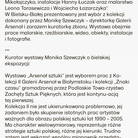
Mikołajczyka, instalacje Hanny Łuczak oraz malarstwo
Leona Tarasewicza i Wojciecha Łazarczyka”.
W Bielsku-Białej prezentowany jest wybór z kolekcji
dokonany przez Monikę Szewczyk – dyrektorkę Galerii
Arsenał i zarazem kuratorkę zbioru. Wystawa obejmie
prace malarskie, rzeźbiarskie, wideo, obiekty, instalacje
i fotografie.
***
Kurator wystawy Monika Szewczyk o bielskiej
ekspozycji:
Wystawa „Arsenał sztuki” jest wyborem prac z Ko-
lekcji II Galerii Arsenał w Białymstoku i kolekcji „Znaki
czasu” gromadzonej przez Podlaskie Towa-rzystwo
Zachęty Sztuk Pięknych, która jest kontynu-acją
tej pierwszej.
Kolekcja II nie jest ukierunkowana problemowo, jej
zadaniem było skupienie istotnych prac artystów
ważnych dla obrazu polskiej sztuki lat 1990 – 2005.
Ma charakter wielowymiarowy, reprezentuje różne
strategie sztuki polskiej, różne jej kierunki. Trudno
zatem jest wskazać wspólny mianownik przedsta-