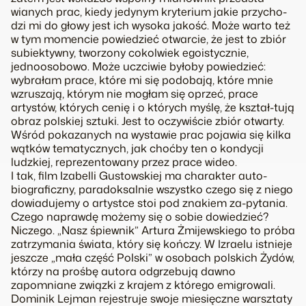
wianych prac, kiedy jedynym kryterium jakie przycho-
dzi mi do głowy jest ich wysoka jakość. Może warto też
w tym momencie powiedzieć otwarcie, że jest to zbiór
subiektywny, tworzony cokolwiek egoistycznie,
jednoosobowo. Może uczciwie byłoby powiedzieć:
wybrałam prace, które mi się podobają, które mnie
wzruszają, którym nie mogłam się oprzeć, prace
artystów, których cenię i o których myślę, że kształ-tują
obraz polskiej sztuki. Jest to oczywiście zbiór otwarty.
Wśród pokazanych na wystawie prac pojawia się kilka
wątków tematycznych, jak choćby ten o kondycji
ludzkiej, reprezentowany przez prace wideo.
I tak, film Izabelli Gustowskiej ma charakter auto-
biograficzny, paradoksalnie wszystko czego się z niego
dowiadujemy o artystce stoi pod znakiem za-pytania.
Czego naprawdę możemy się o sobie dowiedzieć?
Niczego. „Nasz śpiewnik” Artura Żmijewskiego to próba
zatrzymania świata, który się kończy. W Izraelu istnieje
jeszcze „mała część Polski” w osobach polskich Żydów,
którzy na prośbę autora odgrzebują dawno
zapomniane związki z krajem z którego emigrowali.
Dominik Lejman rejestruje swoje miesięczne warsztaty