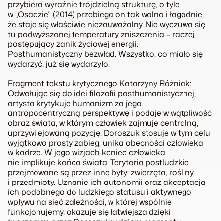
przybiera wyraźnie trójdzielną strukturę, o tyle
w „Osadzie” (2014) przebiega on tak wolno i łagodnie,
że staje się właściwie niezauważalny. Nie wyczuwa się
tu podwyższonej temperatury zniszczenia – raczej
postępujący zanik życiowej energii.
Posthumanistyczny bezwład. Wszystko, co miało się
wydarzyć, już się wydarzyło.
Fragment tekstu krytycznego Katarzyny Różniak:
Odwołując się do idei filozofii posthumanistycznej,
artysta krytykuje humanizm za jego
antropocentryczną perspektywę i podaje w wątpliwość
obraz świata, w którym człowiek zajmuje centralną,
uprzywilejowaną pozycję. Doroszuk stosuje w tym celu
wyjątkowo prosty zabieg: unika obecności człowieka
w kadrze. W jego wizjach koniec człowieka
nie implikuje końca świata. Terytoria postludzkie
przejmowane są przez inne byty: zwierzęta, rośliny
i przedmioty. Uznanie ich autonomii oraz akceptacja
ich podobnego do ludzkiego statusu i aktywnego
wpływu na sieć zależności, w której wspólnie
funkcjonujemy, okazuje się łatwiejsza dzięki