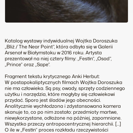
Katalog wystawy indywidualnej Wojtka Doroszuka
„Bliż / The Near Point”, która odbyła się w Galerii
Arsenał w Białymstoku w 2016 roku. Artysta
prezentował na niej cztery filmy: „Festin”, „Osad”,
„Prince” oraz „Sape”.
Fragment tekstu krytycznego Anki Herbut:
W postapokaliptycznych filmach Wojtka Doroszuka
nie ma człowieka. Są psy, owady, sprzęty codziennego
użytku i narzędzia, które mogłyby się człowiekowi
przydać. Sporo jest śladów jego obecności.
Analitycznie wychłodzona i zdystansowana kamera
skanuje to, co po nim zostało: przedmioty martwe,
niewykorzystane, odłożone na później, zapomniane.
Wszystko przeczy antropocentrycznej hierarchii. […]
O ile w „Festin” proces rozkładu rzeczywistości