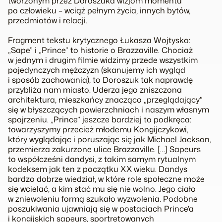
tworzonym przez Doroszuka wizjom momentu
po człowieku – wciąż pełnym życia, innych bytów,
przedmiotów i relacji.
Fragment tekstu krytycznego Łukasza Wojtysko:
„Sape” i „Prince” to historie o Brazzaville. Chociaż
w jednym i drugim filmie widzimy przede wszystkim
pojedynczych mężczyzn (skanujemy ich wygląd
i sposób zachowania), to Doroszuk tak naprawdę
przybliża nam miasto. Uderza jego zniszczona
architektura, mieszkańcy znacząco „przeglądający”
się w błyszczących powierzchniach i naszym własnym
spojrzeniu. „Prince” jeszcze bardziej to podkręca:
towarzyszymy przecież młodemu Kongijczykowi,
który wyglądając i poruszając się jak Michael Jackson,
przemierza zakurzone ulice Brazzaville. […] Sapeurs
to współcześni dandysi, z takim samym rytualnym
kodeksem jak ten z początku XX wieku. Dandys
bardzo dobrze wiedział, w które role społeczne może
się wcielać, a kim stać mu się nie wolno. Jego ciało
w zniewoleniu formą szukało wyzwolenia. Podobne
poszukiwania ujawniają się w postaciach Prince’a
i kongijskich sapeurs, sportretowanych