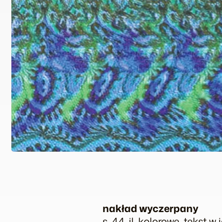
nakład wyczerpany
s. 44, il. kolorowe, tekst w