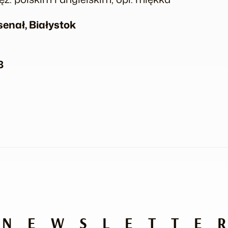
senał, Białystok
8
NEWSLETTE