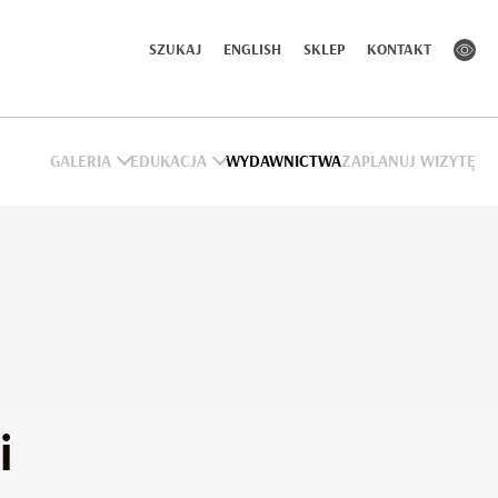
SZUKAJ
ENGLISH
SKLEP
KONTAKT
GALERIA
EDUKACJA
WYDAWNICTWA
ZAPLANUJ WIZYTĘ
i