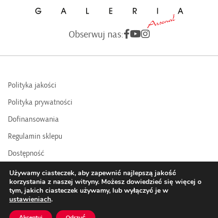
Obserwuj nas:
Polityka jakości
Polityka prywatności
Dofinansowania
Regulamin sklepu
Dostępność
BIP
Używamy ciasteczek, aby zapewnić najlepszą jakość
korzystania z naszej witryny. Możesz dowiedzieć się więcej o
tym, jakich ciasteczek używamy, lub wyłączyć je w
COPYRIGHTS © 2016 - 2025 BY GALERIA ARSENAŁ | Realizacja:
ustawieniach
.
Datasky
Akceptuj
Odrzuć