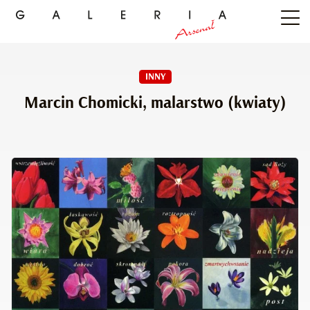
INNY
Marcin Chomicki, malarstwo (kwiaty)