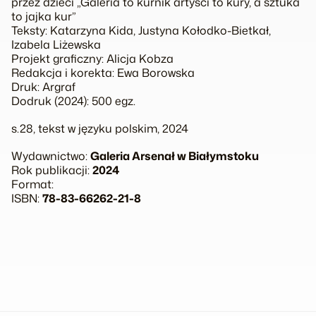
przez dzieci „Galeria to kurnik artyści to kury, a sztuka
to jajka kur”
Teksty: Katarzyna Kida, Justyna Kołodko-Bietkał,
Izabela Liżewska
Projekt graficzny: Alicja Kobza
Redakcja i korekta: Ewa Borowska
Druk: Argraf
Dodruk (2024): 500 egz.
s.28, tekst w języku polskim, 2024
Wydawnictwo:
Galeria Arsenał w Białymstoku
Rok publikacji:
2024
Format:
ISBN:
78-83-66262-21-8