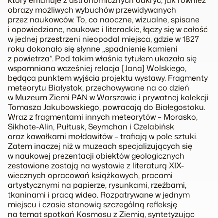
obrazy możliwych wybuchów przewidywanych
przez naukowców. To, co naoczne, wizualne, spisane
i opowiedziane, naukowe i literackie, łączy się w całość
w jednej przestrzeni nieopodal miejsca, gdzie w 1827
roku dokonało się słynne „spadnienie kamieni
z powietrza”. Pod takim właśnie tytułem ukazała się
wspomniana wcześniej relacja [Jana] Wolskiego,
będąca punktem wyjścia projektu wystawy. Fragmenty
meteorytu Białystok, przechowywane na co dzień
w Muzeum Ziemi PAN w Warszawie i prywatnej kolekcji
Tomasza Jakubowskiego, powracają do Białegostoku.
Wraz z fragmentami innych meteorytów – Morasko,
Sikhote-Alin, Pułtusk, Seymchan i Czelabińsk
oraz kawałkami mołdawitów – trafiają w pole sztuki.
Zatem inaczej niż w muzeach specjalizujących się
w naukowej prezentacji obiektów geologicznych
zestawione zostają na wystawie z literaturą XIX-
wiecznych opracowań książkowych, pracami
artystycznymi na papierze, rysunkami, rzeźbami,
tkaninami i pracą wideo. Rozpatrywane w jednym
miejscu i czasie stanowią szczególną refleksję
na temat spotkań Kosmosu z Ziemią, syntetyzując