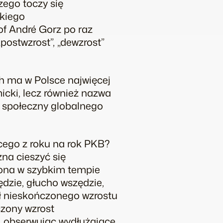
ego toczy się
skiego
zof André Gorz po raz
postwzrost”, „dewzrost”
h
ma w Polsce najwięcej
icki, lecz również nazwa
 społeczny globalnego
ego z roku na rok PKB?
żna cieszyć się
 ona w szybkim tempie
zie, głucho wszędzie,
ał nieskończonego wzrostu
czony wzrost
, obserwując wydłużające