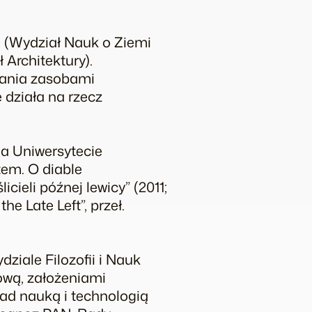
 (Wydział Nauk o Ziemi
 Architektury).
dzania zasobami
 działa na rzecz
 na Uniwersytecie
tem. O diable
ieli późnej lewicy” (2011;
e Late Left”, przeł.
dziale Filozofii i Nauk
ową, założeniami
nad nauką i technologią