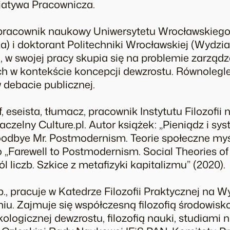
jatywa Pracownicza.
pracownik naukowy Uniwersytetu Wrocławskiego
) i doktorant Politechniki Wrocławskiej (Wydział
, w swojej pracy skupia się na problemie zarzą
h w kontekście koncepcji dewzrostu. Równolegle
 debacie publicznej.
f, eseista, tłumacz, pracownik Instytutu Filozofii
czelny Culture.pl. Autor książek: „Pieniądz i sys
odbye Mr. Postmodernism. Teorie społeczne myślic
„Farewell to Postmodernism. Social Theories of th
ról liczb. Szkice z metafizyki kapitalizmu” (2020).
b., pracuje w Katedrze Filozofii Praktycznej na Wy
u. Zajmuje się współczesną filozofią środowisk
kologicznej dewzrostu, filozofią nauki, studiami 