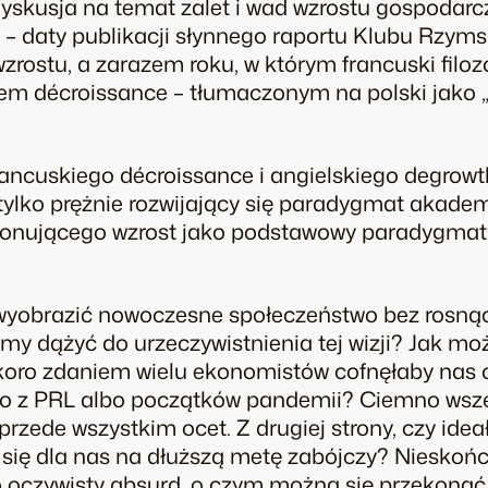
skusja na temat zalet i wad wzrostu gospodarcz
 – daty publikacji słynnego raportu Klubu Rzym
wzrostu
, a zarazem roku, w którym francuski filo
owem
décroissance
– tłumaczonym na polski jako „
francuskiego
décroissance
i angielskiego
degrowt
 tylko prężnie rozwijający się paradygmat akadem
ionującego wzrost jako podstawowy paradygmat
wyobrazić nowoczesne społeczeństwo bez rosnąc
iśmy dążyć do urzeczywistnienia tej wizji? Jak mo
skoro zdaniem wielu ekonomistów cofnęłaby nas
o z PRL albo początków pandemii? Ciemno wszęd
rzede wszystkim ocet. Z drugiej strony, czy ide
się dla nas na dłuższą metę zabójczy? Nieskoń
o oczywisty absurd, o czym można się przekonać