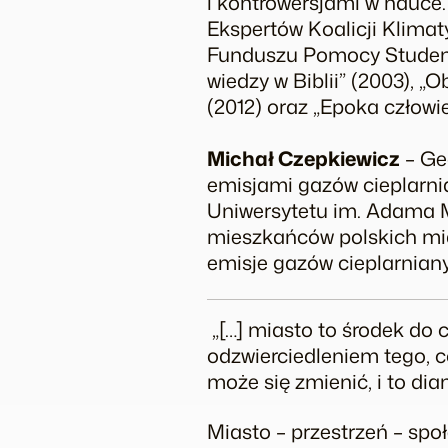
i kontrowersjami w nauce
Ekspertów Koalicji Klimat
Funduszu Pomocy Studento
wiedzy w Biblii” (2003), „
(2012) oraz „Epoka człowi
Michał Czepkiewicz
– Ge
emisjami gazów cieplarni
Uniwersytetu im. Adama 
mieszkańców polskich mia
emisje gazów cieplarnian
„[…] miasto to środek do c
odzwierciedleniem tego, c
może się zmienić, i to di
Miasto – przestrzeń – sp