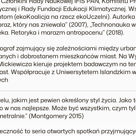
. Członkini Rady Naukowej IFiS PAN, Komitetu 
ycznej i Rady Fundacji Edukacji Klimatycznej. 
m (ekoKoalicja na rzecz ekoUczelni). Autorka 
Obraz, który nas zniewala” (2007), „Technonauka 
eka. Retoryka i marazm antropocenu” (2018).
ograf zajmujący się zależnościami między urban
anych i dobrostanem mieszkańców miast. Na Wyd
Mickiewicza kieruje projektem badawczym na te
st. Współpracuje z Uniwersytetem Islandzkim w
ych
elu, jakim jest pewien określony styl życia. Jako
o w nas najlepsze. Może być wszystkim, czym ty
ametralnie.” (Montgomery 2015)
ołeczność to seria otwartych spotkań przyjmując