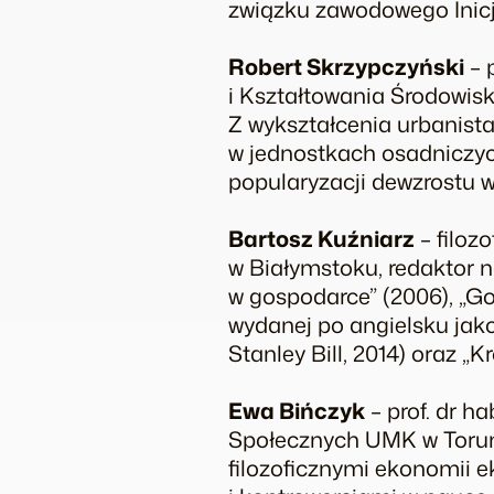
związku zawodowego Inic
Robert Skrzypczyński
– 
i Kształtowania Środowiska
Z wykształcenia urbanista
w jednostkach osadniczyc
popularyzacji dewzrostu w
Bartosz Kuźniarz
– filozo
w Białymstoku, redaktor na
w gospodarce” (2006), „Go
wydanej po angielsku jako 
Stanley Bill, 2014) oraz „K
Ewa Bińczyk
– prof. dr ha
Społecznych UMK w Toruni
filozoficznymi ekonomii e