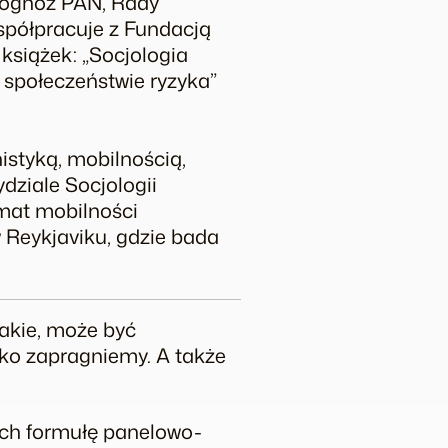
Prognoz PAN, Rady
Współpracuje z Fundacją
książek: „Socjologia
w społeczeństwie ryzyka”
istyką, mobilnością,
ziale Socjologii
mat mobilności
 Reykjaviku, gdzie bada
 takie, może być
lko zapragniemy. A także
ych formułę panelowo-