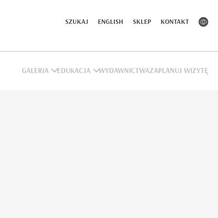
SZUKAJ
ENGLISH
SKLEP
KONTAKT
GALERIA
EDUKACJA
WYDAWNICTWA
ZAPLANUJ WIZYTĘ