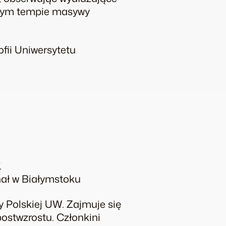
jącym tempie masywy
fii Uniwersytetu
.
enał w Białymstoku
y Polskiej UW. Zajmuje się
postwzrostu. Członkini