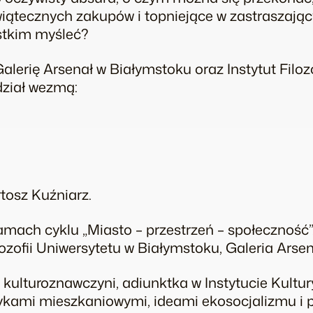
 świątecznych zakupów i topniejące w zastrasza
stkim myśleć?
lerię Arsenał w Białymstoku oraz Instytut Filozo
dział wezmą:
osz Kuźniarz.
mach cyklu „Miasto – przestrzeń – społeczność”
ilozofii Uniwersytetu w Białymstoku, Galeria Ars
 kulturoznawczyni, adiunktka w Instytucie Kultur
itykami mieszkaniowymi, ideami ekosocjalizmu i 