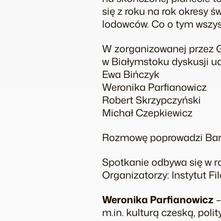
się z roku na rok okresy
lodowców. Co o tym wszy
W zorganizowanej przez Ga
w Białymstoku dyskusji u
Ewa Bińczyk
Weronika Parfianowicz
Robert Skrzypczyński
Michał Czepkiewicz
Rozmowę poprowadzi Bart
Spotkanie odbywa się w ra
Organizatorzy: Instytut F
Weronika Parfianowicz
–
m.in. kulturą czeską, pol