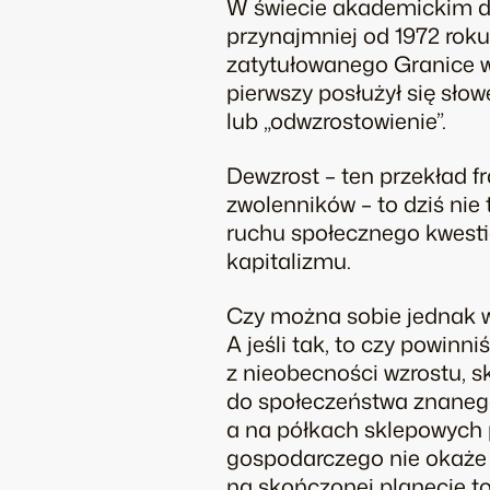
W świecie akademickim dy
przynajmniej od 1972 roku
zatytułowanego
Granice 
pierwszy posłużył się sł
lub „odwzrostowienie”.
Dewzrost – ten przekład 
zwolenników – to dziś nie
ruchu społecznego kwest
kapitalizmu.
Czy można sobie jednak 
A jeśli tak, to czy powinn
z nieobecności wzrostu, 
do społeczeństwa znaneg
a na półkach sklepowych p
gospodarczego nie okaże 
na skończonej planecie t