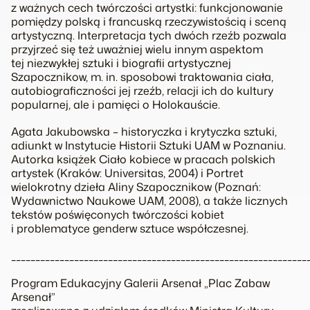
z ważnych cech twórczości artystki: funkcjonowanie
pomiędzy polską i francuską rzeczywistością i sceną
artystyczną. Interpretacja tych dwóch rzeźb pozwala
przyjrzeć się też uważniej wielu innym aspektom
tej niezwykłej sztuki i biografii artystycznej
Szapocznikow, m. in. sposobowi traktowania ciała,
autobiograficzności jej rzeźb, relacji ich do kultury
popularnej, ale i pamięci o Holokauście.
Agata Jakubowska – historyczka i krytyczka sztuki,
adiunkt w Instytucie Historii Sztuki UAM w Poznaniu.
Autorka książek
Ciało kobiece w pracach polskich
artystek
(Kraków: Universitas, 2004) i
Portret
wielokrotny dzieła Aliny Szapocznikow
(Poznań:
Wydawnictwo Naukowe UAM, 2008), a także licznych
tekstów poświęconych twórczości kobiet
i problematyce genderw sztuce współczesnej.
_____________________________________________________________
Program Edukacyjny Galerii Arsenał „Plac Zabaw
Arsenał”