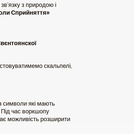
зв’язку з природою і
оли Сприйняття»
Свєнтоянскої
истовуватимемо скальпелі,
з символи які мають
 Під час воркшопу
дає можливість розширити