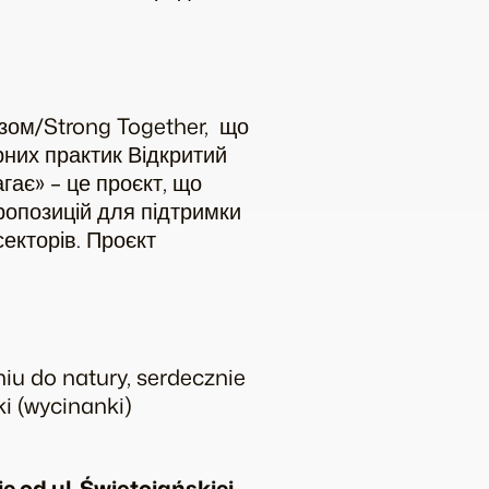
зом/Strong Together, що
них практик Відкритий
гає» – це проєкт, що
ропозицій для підтримки
секторів. Проєкт
niu do natury, serdecznie
ki
(wycinanki)
ie od ul. Świętojańskiej