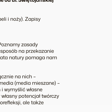
li i noży). Zapisy
 Poznamy zasady
 sposób na przekazanie
wiata natury pomaga nam
cznie na nich –
media (media mieszane) –
 i wymyślić własne
 własny potencjał twórczy
refleksji, ale także