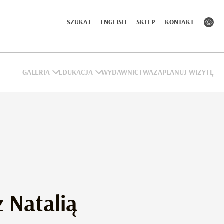
SZUKAJ
ENGLISH
SKLEP
KONTAKT
GALERIA
EDUKACJA
WYDAWNICTWA
ZAPLANUJ WIZYTĘ
 Natalią