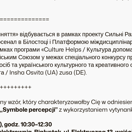
==============
яття» відбувається в рамках проекту Сильні Ра
сенал в Білостоці і Платформою міждисциплінар
мках програми «Culture Helps / Культура допома
ським Союзом у межах спеціального конкурсу п
сіб та українського культурного та креативного 
а / Insha Osvita
(UA)
zusa
(DE).
+++++++++
sny wzór, który charakteryzowałby Cię w odniesie
„Symbole percepcji”
z wykorzystaniem
vytynan
, godz. 10:30–12:30
lektrownia, Białystok, ul. Elektryczna 13, wejśc