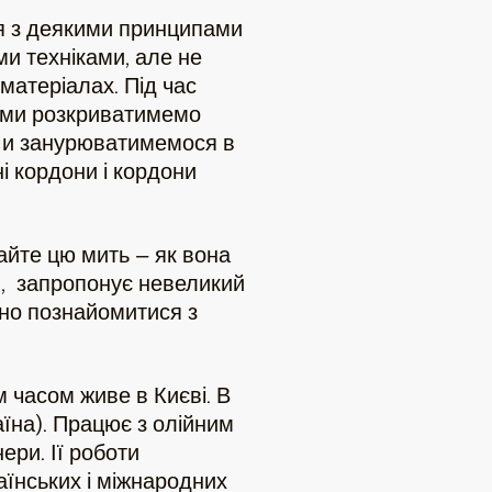
я з деякими принципами
и техніками, але не
матеріалах. Під час
ь ми розкриватимемо
. Ми занурюватимемося в
і кордони і кордони
айте цю мить — як вона
я, запропонує невеликий
йно познайомитися з
м часом живе в Києві. В
аїна). Працює з олійним
ери. Ії роботи
аїнських і міжнародних