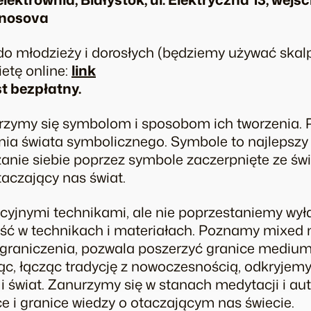
rnosova
o młodzieży i dorosłych (będziemy używać skalpe
etę online:
link
t bezpłatny.
jrzymy się symbolom i sposobom ich tworzenia.
a świata symbolicznego. Symbole to najlepszy
anie siebie poprzez symbole zaczerpnięte ze ś
otaczający nas świat.
yjnymi technikami, ale nie poprzestaniemy wyłą
ć w technikach i materiałach. Poznamy mixed 
 ograniczenia, pozwala poszerzyć granice medium
c, łącząc tradycję z nowoczesnością, odkryjemy
 i świat. Zanurzymy się w stanach medytacji i auto
 i granice wiedzy o otaczającym nas świecie.