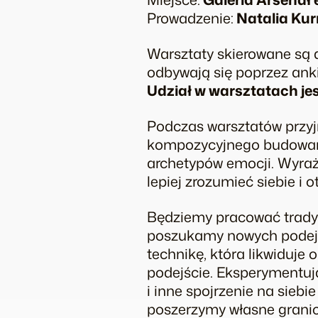
Prowadzenie:
Natalia Ku
Warsztaty skierowane są d
odbywają się poprzez anki
Udział w warsztatach jes
Podczas warsztatów przy
kompozycyjnego budowani
archetypów emocji. Wyraż
lepiej zrozumieć siebie i 
Będziemy pracować tradyc
poszukamy nowych podejś
technikę, która likwiduje
podejście. Eksperymentują
i inne spojrzenie na siebie
poszerzymy własne granice