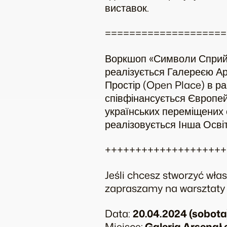
виставок.
====================
Воркшоп «Символи Сприйн
реалізується Галереєю Ар
Простір (Open Place) в ра
співфінансується Європей
українських переміщених о
реалізовується
Інша Освіт
++++++++++++++++++++
Jeśli chcesz stworzyć wła
zapraszamy na warsztaty
Data:
20.04.2024 (sobota)
Miejsce:
Galeria Arsenał e