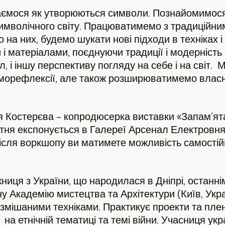
наємося як утворюються символи. Познайомимос
имволічного світу. Працюватимемо з традиційним
а них, будемо шукати нові підходи в техніках і 
и і матеріалами, поєднуючи традиції і модерніст
, і іншу перспективу погляду на себе і на світ
аморефлексії, але також розширюватимемо власн
 Костерєва – копродюсерка виставки «Запам’ят
вітня експонується в Галереї Арсенал Електровн
ісля воркшопу ви матимете можливість самості
ниця з України, що народилася в Дніпрі, останні
у Академію мистецтва та Архітектури (Київ, Укр
змішаними техніками. Практикує проекти та плен
а етнічній тематиці та темі війни. Учасниця укр