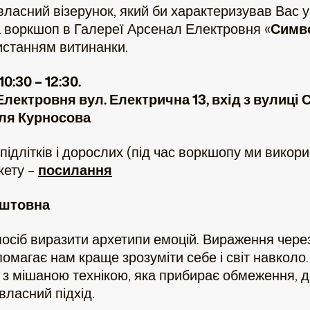
ласний візерунок, який би характеризував Вас у 
 воркшоп в Галереї Арсенал Електровня «
Симв
ристанням витинанки.
0:30 – 12:30.
лектровня вул. Електрична 13, вхід з вулиці 
ля Курносова
підлітків і дорослих (під час воркшопу ми викор
кету –
посилання
оштовна
сіб виразити архетипи емоцій. Вираження чере
магає нам краще зрозуміти себе і світ навколо.
 з мішаною технікою, яка прибирає обмеження, 
власний підхід.