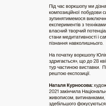
Під час воркшопу ми діз
композиційної побудови с
зупинятимемося виключно н
експериментів з технікам
власний творчий потенціал
стани медитативності і с
пізнання навколишнього.
На початку воркшопу Юлія
здригається», що до 28 к
тур частиною виставки. П
рештою експозиції.
Наталя Курносова:
худож
2021 закінчила Національн
живописом, витинанками, 
здебільшого фокусуються н