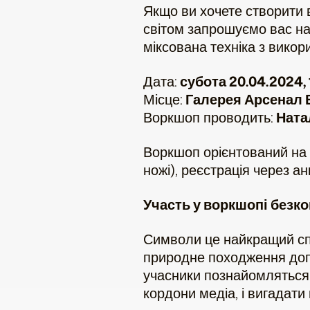
Якщо ви хочете створити в
світом запрошуємо вас на
міксована техніка з вико
Дата:
субота 20.04.2024, 1
Місце:
Галерея Арсенал Е
Воркшоп проводить:
Ната
Воркшоп орієнтований на 
ножі), реєстрація через ан
Участь у воркшопі безк
Символи це найкращий спо
природне походження допо
учасники познайомляться
кордони медіа, і вигадати 