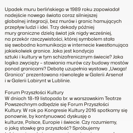
Upadek muru berlińskiego w 1989 roku zapowiadał
nadejście nowego świata coraz silniejszej
globalnej integracji, bez murów i granic hamujących
przepływ ludzi i idei. Trzy dekady później
mury graniczne dzielą świat jak nigdy wcześniej,
na przekór rzeczywistości, której symbolem stała
się swobodna komunikacja w internecie kwestionująca
jakiekolwiek granice. Jaka jest kondycja
sztuki i kultury w tym schizofrenicznym świecie? Jaka
logika zwycięży – stawiania murów czy budowy mostów
ponad granicami? Debatę uzupełnia wystawa „Uwaga!
Granica” prezentowana równolegle w Galerii Arsenał
i w Galerii Labirynt w Lublinie.
Forum Przyszłości Kultury
W dniach 18–19 listopada br. w warszawskim Teatrze
Powszechnym odbędzie się Forum Przyszłości
Kultury. W rok po Kongresie Kultury 2016 spotkamy się
ponownie, by kontynuować dyskusję o
kulturze, Polsce, Europie i świecie. Czy rozumiemy,
o jaką stawkę gra przyszłość? Spróbujemy