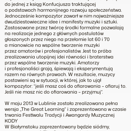
do jednej z ksiąg Konfucjusza traktującej
o podstawach harmonijnego rozwoju społeczeństwa.
Jednocześnie kompozytor zawarł w nim najważniejsze
dwudziestowieczne idee i manifesty muzyki i sztuki.
Zastosowane przez twórcę środki formalne pozwalają
na realizacje jednego z głównych postulatów
głoszonych przez niego na przełomie lat 60 i 70
a mianowicie na wspólne tworzenie muzyki
przez amatorów i profesjonalistów. Jest to próba
zrealizowania utopijnej idei równości i braterstwa
przez wspólne tworzenie muzyki. Amatorzy
i profesjonaliści grają, śpiewają i eksperymentują
razem na równych prawach. W rezultacie, muzycy
postawieni są w sytuacji, w której, jak to ujął
kompozytor: “jeśli masz coś do ofiarowania – ofiaruj to.
Jeśli nie masz nic do ofiarowania – przyjmuj”.
W maju 2013 w Lublinie została zrealizowana pełna
wersja „The Great Learning” i zaprezentowana w czasie
trwania Festiwalu Tradycji i Awangardy Muzycznej
KODY
W Białymstoku zaprezentowany będzie siódmy,