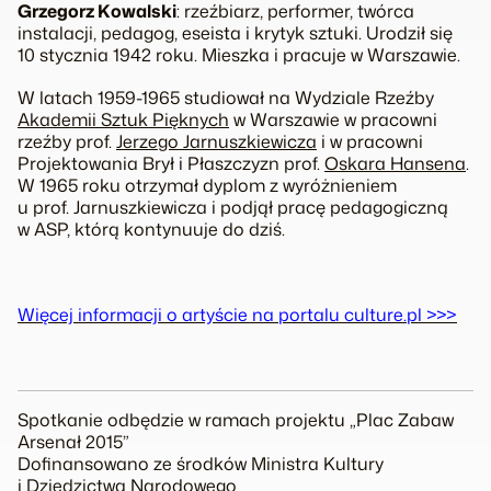
Grzegorz Kowalski
: rzeźbiarz, performer, twórca
instalacji, pedagog, eseista i krytyk sztuki. Urodził się
10 stycznia 1942 roku. Mieszka i pracuje w Warszawie.
W latach 1959-1965 studiował na Wydziale Rzeźby
Akademii Sztuk Pięknych
w Warszawie w pracowni
rzeźby prof.
Jerzego Jarnuszkiewicza
i w pracowni
Projektowania Brył i Płaszczyzn prof.
Oskara Hansena
.
W 1965 roku otrzymał dyplom z wyróżnieniem
u prof. Jarnuszkiewicza i podjął pracę pedagogiczną
w ASP, którą kontynuuje do dziś.
Więcej informacji o artyście na portalu culture.pl >>>
Spotkanie odbędzie w ramach projektu „Plac Zabaw
Arsenał 2015”
Dofinansowano ze środków Ministra Kultury
i Dziedzictwa Narodowego