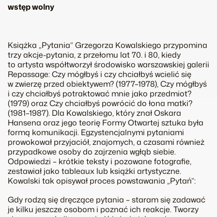
wstęp wolny
Książka „Pytania” Grzegorza Kowalskiego przypomina
trzy akcje-pytania, z przełomu lat 70. i 80, kiedy
to artysta współtworzył środowisko warszawskiej galerii
Repassage: Czy mógłbyś i czy chciałbyś wcielić się
w zwierzę przed obiektywem? (1977–1978), Czy mógłbyś
i czy chciałbyś potraktować mnie jako przedmiot?
(1979) oraz Czy chciałbyś powrócić do łona matki?
(1981–1987). Dla Kowalskiego, który znał Oskara
Hansena oraz jego teorię Formy Otwartej sztuka była
formą komunikacji. Egzystencjalnymi pytaniami
prowokował przyjaciół, znajomych, a czasami również
przypadkowe osoby do zajrzenia wgłąb siebie.
Odpowiedzi – krótkie teksty i pozowane fotografie,
zestawiał jako tableaux lub książki artystyczne.
Kowalski tak opisywał proces powstawania „Pytań”:
Gdy rodzą się dręczące pytania – staram się zadawać
je kilku jeszcze osobom i poznać ich reakcje. Tworzy