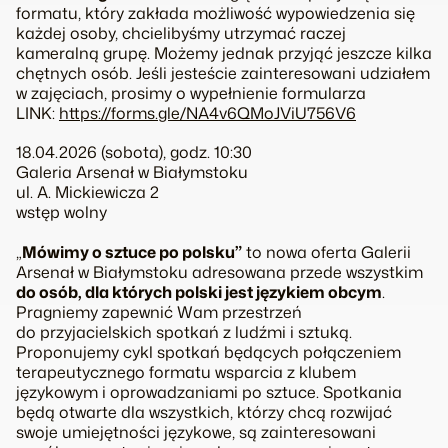
formatu, który zakłada możliwość wypowiedzenia się
każdej osoby, chcielibyśmy utrzymać raczej
kameralną grupę. Możemy jednak przyjąć jeszcze kilka
chętnych osób. Jeśli jesteście zainteresowani udziałem
w zajęciach, prosimy o wypełnienie formularza
LINK:
https://forms.gle/NA4v6QMoJViU756V6
18.04.2026 (sobota), godz. 10:30
Galeria Arsenał w Białymstoku
ul. A. Mickiewicza 2
wstęp wolny
„
Mówimy o sztuce po polsku”
to nowa oferta Galerii
Arsenał w Białymstoku adresowana przede wszystkim
do osób, dla których polski jest językiem obcym
.
Pragniemy zapewnić Wam przestrzeń
do przyjacielskich spotkań z ludźmi i sztuką.
Proponujemy cykl spotkań będących połączeniem
terapeutycznego formatu wsparcia z klubem
językowym i oprowadzaniami po sztuce. Spotkania
będą otwarte dla wszystkich, którzy chcą rozwijać
swoje umiejętności językowe, są zainteresowani