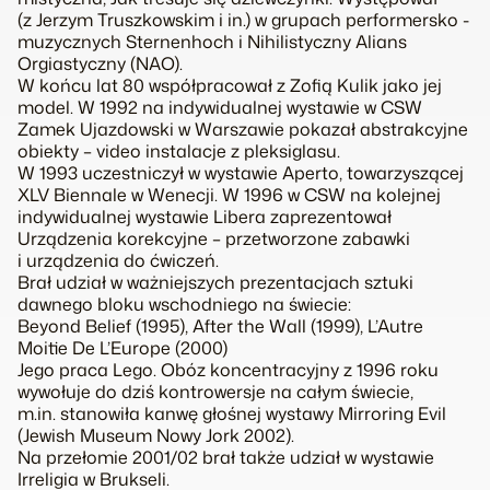
(z Jerzym Truszkowskim i in.) w grupach performersko -
muzycznych Sternenhoch i Nihilistyczny Alians
Orgiastyczny (NAO).
W końcu lat 80 współpracował z Zofią Kulik jako jej
model. W 1992 na indywidualnej wystawie w CSW
Zamek Ujazdowski w Warszawie pokazał abstrakcyjne
obiekty – video instalacje z pleksiglasu.
W 1993 uczestniczył w wystawie Aperto, towarzyszącej
XLV Biennale w Wenecji. W 1996 w CSW na kolejnej
indywidualnej wystawie Libera zaprezentował
Urządzenia korekcyjne – przetworzone zabawki
i urządzenia do ćwiczeń.
Brał udział w ważniejszych prezentacjach sztuki
dawnego bloku wschodniego na świecie:
Beyond Belief (1995), After the Wall (1999), L’Autre
Moitie De L’Europe (2000)
Jego praca Lego. Obóz koncentracyjny z 1996 roku
wywołuje do dziś kontrowersje na całym świecie,
m.in. stanowiła kanwę głośnej wystawy Mirroring Evil
(Jewish Museum Nowy Jork 2002).
Na przełomie 2001/02 brał także udział w wystawie
Irreligia w Brukseli.